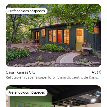
Preferido dos hóspedes
Preferido dos hóspedes
Casa ⋅ Kansas City
5 de uma 
5 (7)
Refúgio em cabana superfofo | 5 min do centro de Kansas
City
Preferido dos hóspedes
Preferido dos hóspedes