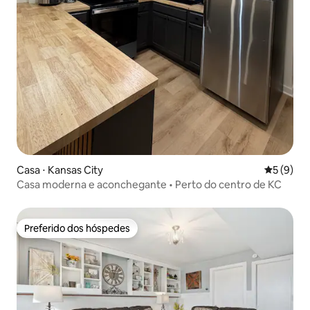
Casa ⋅ Kansas City
5 de uma 
5 (9)
Casa moderna e aconchegante • Perto do centro de KC
Preferido dos hóspedes
Preferido dos hóspedes