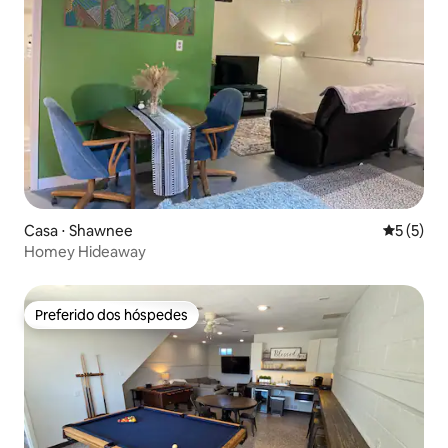
Casa ⋅ Shawnee
5 de uma 
5 (5)
Homey Hideaway
Preferido dos hóspedes
Preferido dos hóspedes