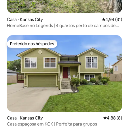
Casa ⋅ Kansas City
4,94 de uma a
4,94 (31)
HomeBase no Legends | 4 quartos perto de campos de
beisebol e lojas
Preferido dos hóspedes
Preferido dos hóspedes
Casa ⋅ Kansas City
4,88 de uma 
4,88 (8)
Casa espaçosa em KCK | Perfeita para grupos