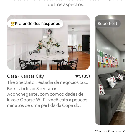
outros aspectos.
Preferido dos hóspedes
Superhost
Entre os melhores preferidos dos hóspedes
Superhost
Casa ⋅ Kansas City
5 de uma avaliação média de
5 (35)
The Spectator: estadia de negócios ou
aventura pessoal
Bem-vindo ao Spectator!
Aconchegante, com comodidades de
luxo e Google Wi-Fi, você está a poucos
minutos de uma partida da Copa do
Mundo, de um jogo dos Chiefs ou do
shopping Legends. Comodidades
premium: - Oásis privado no quintal com
lareira e nova banheira de
Casa ⋅ Kansas City