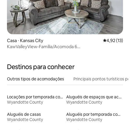
Casa ⋅ Kansas City
4,92 de uma a
4,92 (13)
KawValleyView-Família/Acomoda 6
pessoas/Chiefs/Sporting KC
Destinos para conhecer
Outros tipos de acomodações
Principais pontos turísticos po
Locações por temporada com piscina
Aluguéis de espaços que aceitam animais de estimação
Wyandotte County
Wyandotte County
Aluguéis de casas
Aluguéis por temporada com banheira de hidromassagem
Wyandotte County
Wyandotte County