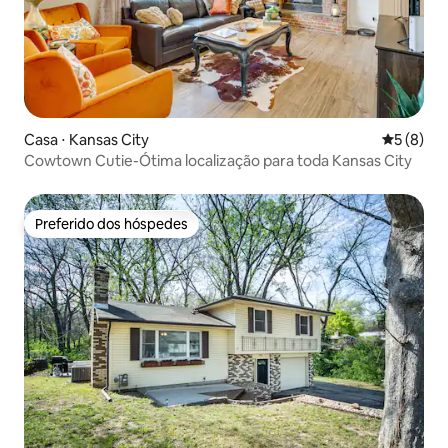
Casa ⋅ Kansas City
5 de uma 
5 (8)
Cowtown Cutie-Ótima localização para toda Kansas City
Preferido dos hóspedes
Preferido dos hóspedes