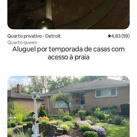
Quarto privativo ⋅ Detroit
4,83 de uma a
4,83 (59)
Quarto queen
Aluguel por temporada de casas com
acesso à praia