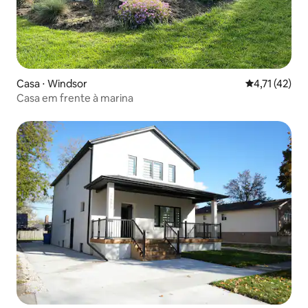
Casa ⋅ Windsor
4,71 de uma a
4,71 (42)
Casa em frente à marina