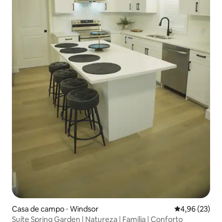
Casa de campo ⋅ Windsor
4,96 de uma a
4,96 (23)
Suíte Spring Garden | Natureza | Família | Conforto