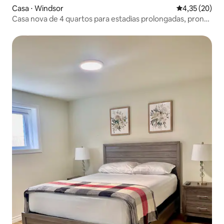
Casa ⋅ Windsor
4,35 de uma a
4,35 (20)
Casa nova de 4 quartos para estadias prolongadas, pronta
para trabalho | Estacionamento