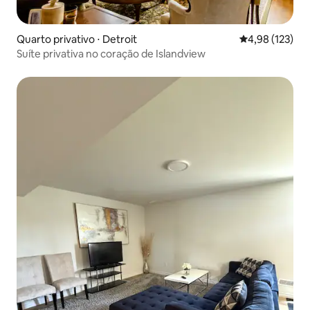
Quarto privativo ⋅ Detroit
4,98 de uma av
4,98 (123)
Suíte privativa no coração de Islandview