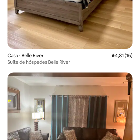
Casa ⋅ Belle River
4,81 de uma a
4,81 (16)
Suíte de hóspedes Belle River