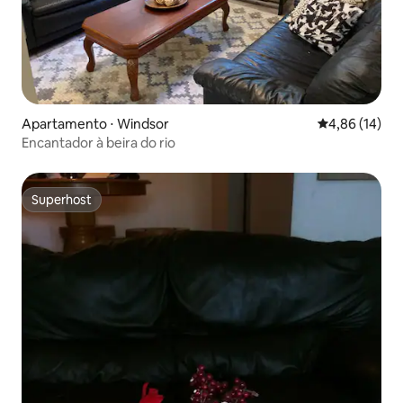
Apartamento ⋅ Windsor
4,86 de uma a
4,86 (14)
Encantador à beira do rio
Superhost
Superhost