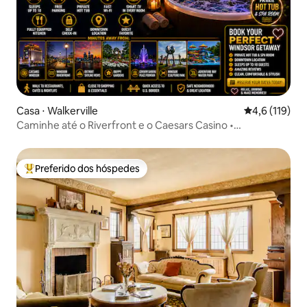
Casa ⋅ Walkerville
4,6 de uma av
4,6 (119)
Caminhe até o Riverfront e o Caesars Casino •
Estacionamento gratuito
Preferido dos hóspedes
Entre os melhores preferidos dos hóspedes