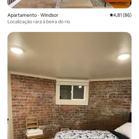
Apartamento ⋅ Windsor
4,81 de uma a
4,81 (86)
Localização rara à beira do rio