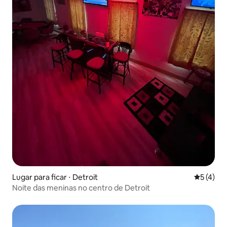
Lugar para ficar ⋅ Detroit
5 de uma 
5 (4)
Noite das meninas no centro de Detroit