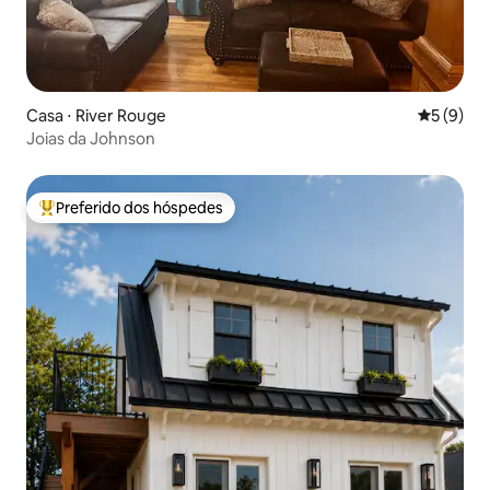
Casa ⋅ River Rouge
5 de uma 
5 (9)
Joias da Johnson
Preferido dos hóspedes
Entre os melhores preferidos dos hóspedes