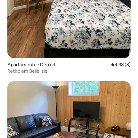
Apartamento ⋅ Detroit
4,38 de uma 
4,38 (8)
Retiro em Belle Isle