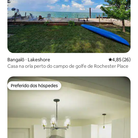
Bangalô ⋅ Lakeshore
4,85 de uma a
4,85 (26)
Casa na orla perto do campo de golfe de Rochester Place
Preferido dos hóspedes
Preferido dos hóspedes