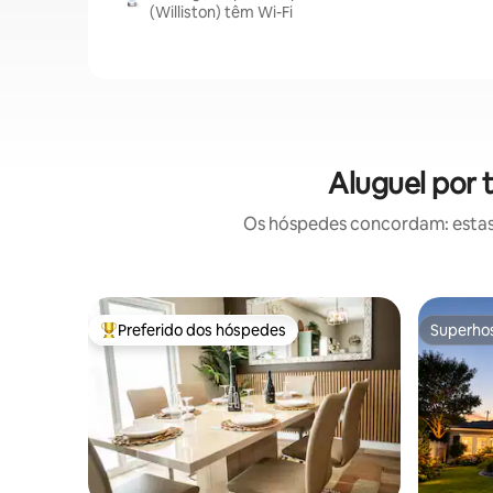
(Williston) têm Wi-Fi
Aluguel por 
Os hóspedes concordam: estas
Preferido dos hóspedes
Superho
Entre os melhores preferidos dos hóspedes
Superho