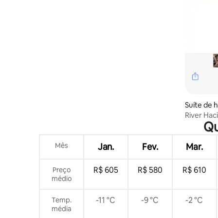
Suíte de h
River Ha
Qu
subsolo c
Mês
Jan.
Fev.
Mar.
R$ 605
R$ 580
R$ 610
Preço
médio
-11 °C
-9 °C
-2 °C
Temp.
média