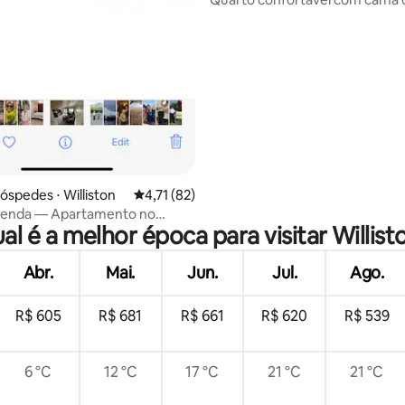
cozinha compacta (andar de ci
óspedes ⋅ Williston
4,71 de uma avaliação média de 5, 82 avalia
4,71 (82)
cienda — Apartamento no
al é a melhor época para visitar Willist
om luz do dia
Abr.
Mai.
Jun.
Jul.
Ago.
R$ 605
R$ 681
R$ 661
R$ 620
R$ 539
6 °C
12 °C
17 °C
21 °C
21 °C