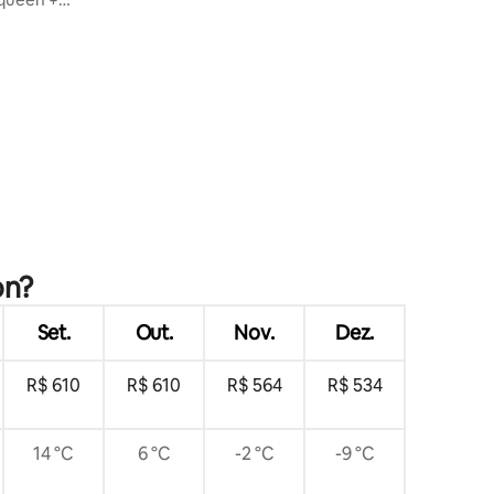
de lojas e restaurantes!
ma)
ções
on?
Set.
Out.
Nov.
Dez.
R$ 610
R$ 610
R$ 564
R$ 534
14 °C
6 °C
-2 °C
-9 °C