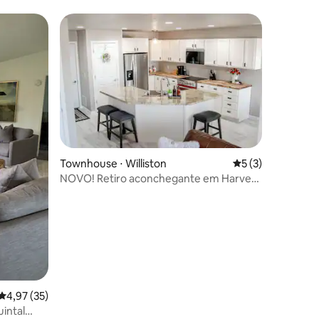
Townhouse ⋅ Williston
5 de uma avaliaçã
5 (3)
NOVO! Retiro aconchegante em Harvest
Hills
4,97 de uma avaliação média de 5, 35 avaliações
4,97 (35)
ções
uintal