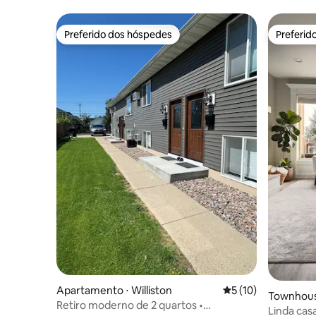
Preferido dos hóspedes
Preferid
Preferido dos hóspedes
Preferid
Apartamento ⋅ Williston
5 de uma avaliação 
5 (10)
Townhouse
Retiro moderno de 2 quartos •
Linda casa