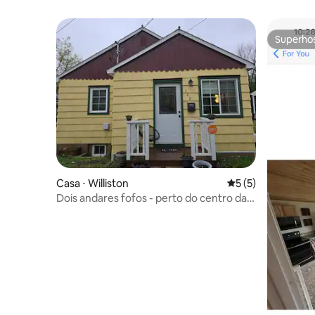
Localização central em Williston
para viaja
Superho
Superho
Casa ⋅ Williston
5 de uma avaliação
5 (5)
Dois andares fofos - perto do centro da
cidade