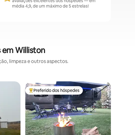
avaliações excelentes dos hóspedes — em
média 4,9, de um máximo de 5 estrelas!
 em Williston
o, limpeza e outros aspectos.
Casa ⋅ Wi
Preferido dos hóspedes
Prefe
Entre os melhores preferidos dos hóspedes
Entre o
O Seis U
A casa é
simplicid
convidati
isso pode
armário 
que tem 
hóspedes