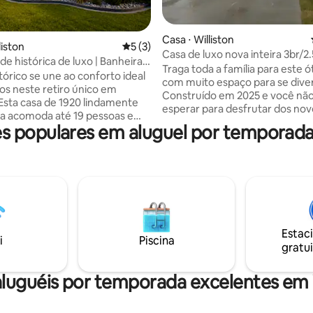
média de 5, 31 avaliações
Casa ⋅ Williston
liston
5 de uma avaliação média de 5, 3 avalia
5 (3)
Casa de luxo nova inteira 3br/2.
e histórica de luxo | Banheira
Traga toda a família para este ó
assagem | Churrasqueira |
tórico se une ao conforto ideal
com muito espaço para se diver
17 pessoas
os neste retiro único em
Construído em 2025 e você nã
. Esta casa de 1920 lindamente
esperar para desfrutar dos nov
a acomoda até 19 pessoas e
eletrodomésticos, cozinha mo
 populares em aluguel por temporada 
quartos, um quarto com beliche,
área de jantar deslumbrante, 
os, várias áreas de estar, uma
confortáveis, espaço de escritó
ourmet, escritório privativo e
suas necessidades de internet 
artesanais por toda parte.
impressão), uma sala de estar 
a banheira de hidromassagem
um banheiro de hóspedes e qu
essoas, reúna-se ao redor da
internet de alta velocidade par
aproveite a pérgula e a
atividade de trabalho e noite d
ueira e acomode-se em uma
Esta casa está situada no centr
Estac
osa, perfeita para famílias,
i
Piscina
cidade. Perto de restaurantes,
gratui
e trabalho e estadias
de trampolim, do centro da cid
as perto da cidade,
aeroporto, etc.
es, principais locais de
luguéis por temporada excelentes em 
e estacionamento fácil