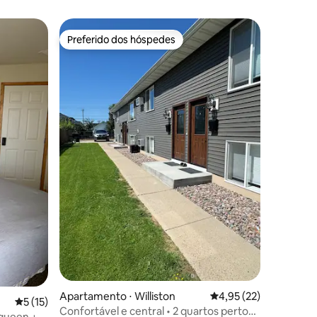
 rápido
Preferido dos hóspedes
Preferido dos hóspedes
Apartamento ⋅ Williston
4,95 de uma avaliação
4,95 (22)
5 de uma avaliação média de 5, 15 avaliações
5 (15)
Confortável e central • 2 quartos perto
queen +