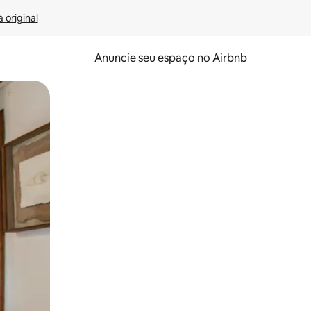
 original
Anuncie seu espaço no Airbnb
 deslizando o dedo na tela.