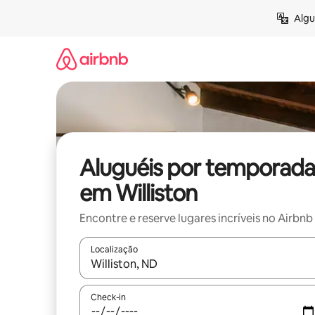
Pular
Algu
para
o
conteúdo
Aluguéis por temporada
em Williston
Encontre e reserve lugares incríveis no Airbnb
Localização
Quando os resultados estiverem disponíveis, expl
Check-in