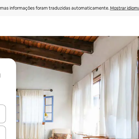
mas informações foram traduzidas automaticamente. 
Mostrar idioma
ore-os usando as seta para cima e para baixo do teclado ou tocando e