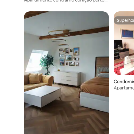
do RMCC
Superho
Superho
Condomín
Apartamen
Wiesbade