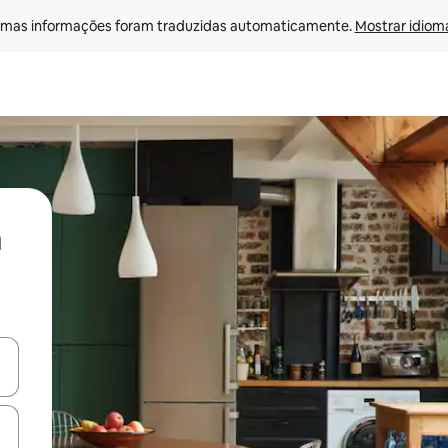
mas informações foram traduzidas automaticamente. 
Mostrar idioma
ore-os usando as seta para cima e para baixo do teclado ou tocando e