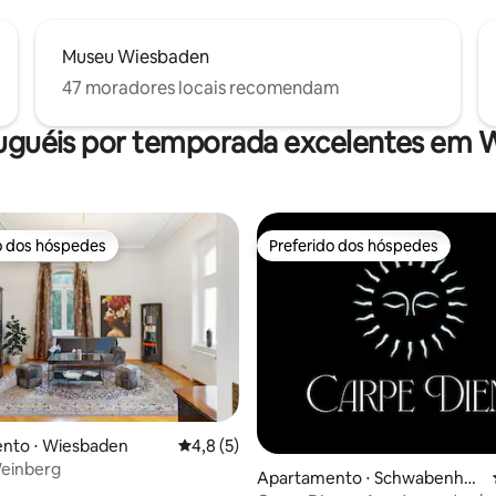
Museu Wiesbaden
47 moradores locais recomendam
luguéis por temporada excelentes em 
o dos hóspedes
Preferido dos hóspedes
o dos hóspedes
Preferido dos hóspedes
nto ⋅ Wiesbaden
4,8 de uma avaliação média de 5, 5 avalia
4,8 (5)
Weinberg
média de 5, 83 avaliações
Apartamento ⋅ Schwabenhei