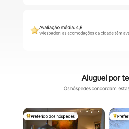
Avaliação média: 4,8
Wiesbaden: as acomodações da cidade têm aval
Aluguel por 
Os hóspedes concordam: estas
Preferido dos hóspedes
Prefe
Entre os melhores preferidos dos hóspedes
Entre os