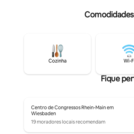
nas proximidades; supermercado 200m,
com você 
estacionamento reservado disponível.
oferta ind
Comodidades 
Cozinha
Wi-F
Fique per
Centro de Congressos Rhein-Main em
Wiesbaden
19 moradores locais recomendam