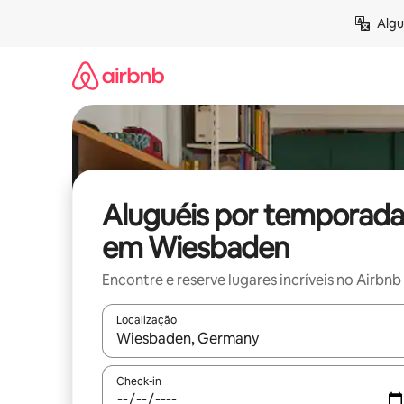
Pular
Algu
para
o
conteúdo
Aluguéis por temporada
em Wiesbaden
Encontre e reserve lugares incríveis no Airbnb
Localização
Quando os resultados estiverem disponíveis, expl
Check-in