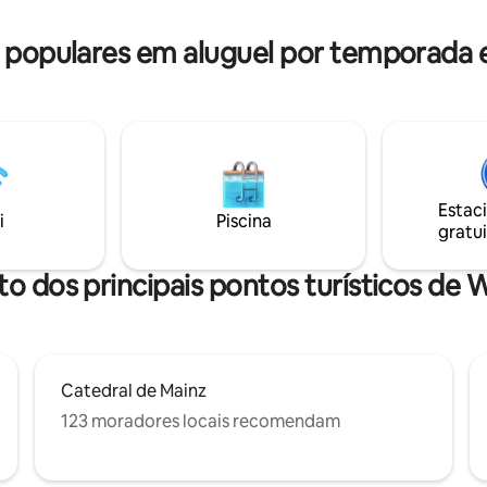
para que eu possa fazer uma
ividual.
populares em aluguel por temporada
Estac
i
Piscina
gratui
to dos principais pontos turísticos de
Catedral de Mainz
123 moradores locais recomendam