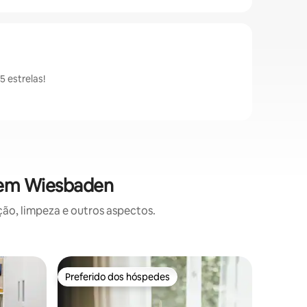
 estrelas!
 em Wiesbaden
o, limpeza e outros aspectos.
Apartame
Preferido dos hóspedes
Preferi
os hóspedes
Preferido dos hóspedes
Preferi
Apartamen
Perto de
Piso supe