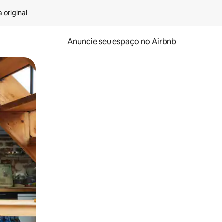
 original
Anuncie seu espaço no Airbnb
 deslizando o dedo na tela.