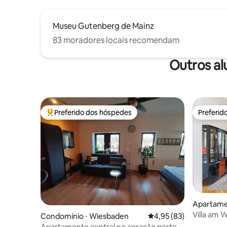
Museu Gutenberg de Mainz
83 moradores locais recomendam
Outros a
Preferido dos hóspedes
Preferid
Entre os melhores preferidos dos hóspedes
Preferid
Apartame
Villa am 
Condomínio ⋅ Wiesbaden
4,95 de uma avaliação 
4,95 (83)
Apartamento central no coração perto