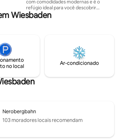
com comodidades modernas e é o
refúgio ideal para você descobrir
 em Wiesbaden
Wiesbaden e a região ao redor. ◆ Vaga
de estacionamento subterrâneo
gratuita! ◆ 3 Smart TVs para Netflix, etc.
Camas ◆ king-size Wi-Fi de◆ alta
velocidade (500 Mbit/s) Localização
central a uma curta caminhada de
muitos destaques: Restaurantes ➤ Bares
➤ Kurhaus ➤ Teatros ➤RMCC ➤ Museus
ionamento
➤ Parques Cassino ➤ Estação de ➤ trem
Ar-condicionado
to no local
Centro da ➤ cidade ➤ Wilhelmstraße
Lojas ➤ exclusivas
 Wiesbaden
Nerobergbahn
103 moradores locais recomendam