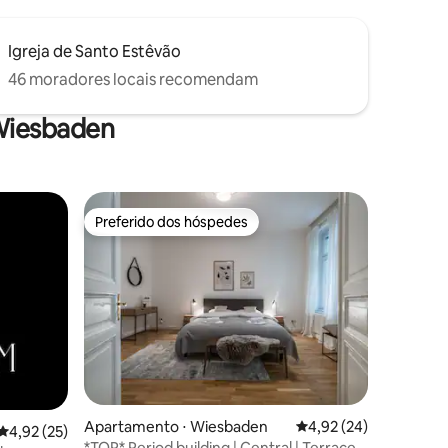
Igreja de Santo Estêvão
46 moradores locais recomendam
Wiesbaden
Preferido dos hóspedes
Preferido dos hóspedes
ções
Apartamento ⋅ Wiesbaden
4,92 de uma avaliação
4,92 (24)
4,92 de uma avaliação média de 5, 25 avaliações
4,92 (25)
*TOP* Period building | Central | Terrace |