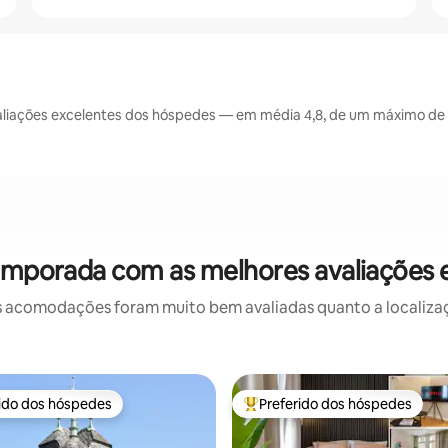
iações excelentes dos hóspedes — em média 4,8, de um máximo de 5
temporada com as melhores avaliações
 acomodações foram muito bem avaliadas quanto a localizaçã
rido dos hóspedes
Preferido dos hóspedes
 melhores preferidos dos hóspedes
Entre os melhores preferidos d