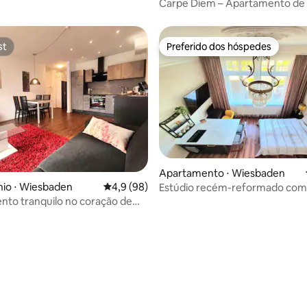
m an der Selz
Carpe Diem – Apartamento de
estar com sauna e hidromass
st
Preferido dos hóspedes
st
Preferido dos hóspedes
Apartamento ⋅ Wiesbaden
io ⋅ Wiesbaden
4,9 de uma avaliação média de 5, 98 avalia
4,9 (98)
Estúdio recém-reformado com
Art Nouveau
to tranquilo no coração de
n perto do RMCC