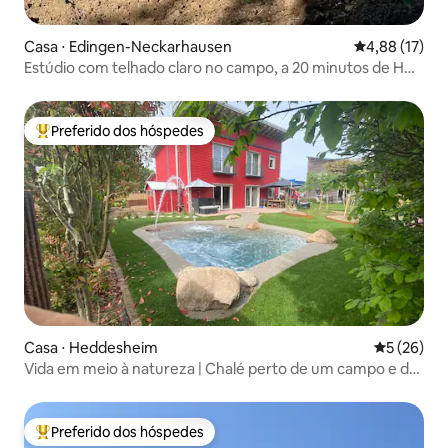
Casa ⋅ Edingen-Neckarhausen
4,88 de uma a
4,88 (17)
Estúdio com telhado claro no campo, a 20 minutos de HD
com RNV
Preferido dos hóspedes
Entre os melhores preferidos dos hóspedes
Casa ⋅ Heddesheim
5 de uma a
5 (26)
Vida em meio à natureza | Chalé perto de um campo e de
um lago
Preferido dos hóspedes
Entre os melhores preferidos dos hóspedes