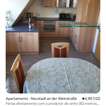
Apartamento ⋅ Neustadt an der Weinstraße
4,99 de uma av
4,99 (122)
Férias diretamente com o produtor de vinho (82 metros