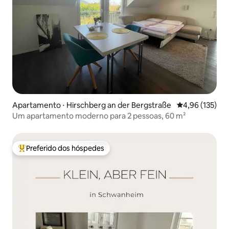
Apartamento ⋅ Hirschberg an der Bergstraße
4,96 de uma av
4,96 (135)
Um apartamento moderno para 2 pessoas, 60 m²
Preferido dos hóspedes
Entre os melhores preferidos dos hóspedes