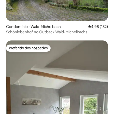
Condomínio ⋅ Wald-Michelbach
4,98 de uma av
4,98 (132)
Schönlebenhof no Outback Wald-Michelbachs
Preferido dos hóspedes
Preferido dos hóspedes