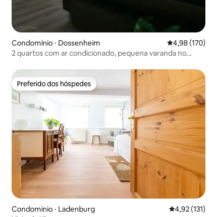
Condomínio ⋅ Dossenheim
4,98 de uma av
4,98 (170)
2 quartos com ar condicionado, pequena varanda no
telhado e estacionamento
Preferido dos hóspedes
Preferido dos hóspedes
Condomínio ⋅ Ladenburg
4,92 de uma av
4,92 (131)