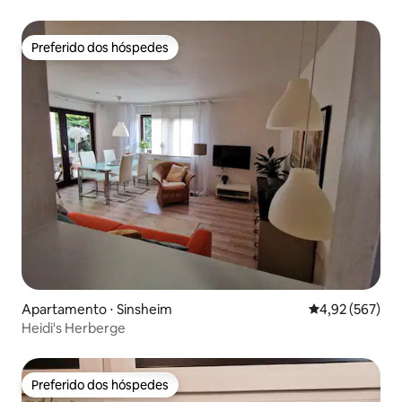
quadrados de espaço ao ar livre)
Preferido dos hóspedes
Preferido dos hóspedes
Apartamento ⋅ Sinsheim
4,92 de uma av
4,92 (567)
Heidi's Herberge
Preferido dos hóspedes
Preferido dos hóspedes