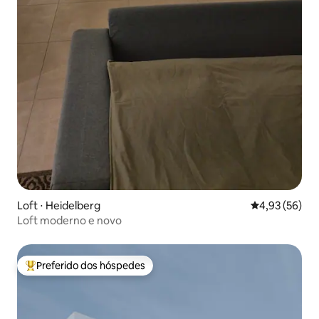
Loft ⋅ Heidelberg
4,93 de uma a
4,93 (56)
Loft moderno e novo
Preferido dos hóspedes
Entre os melhores preferidos dos hóspedes