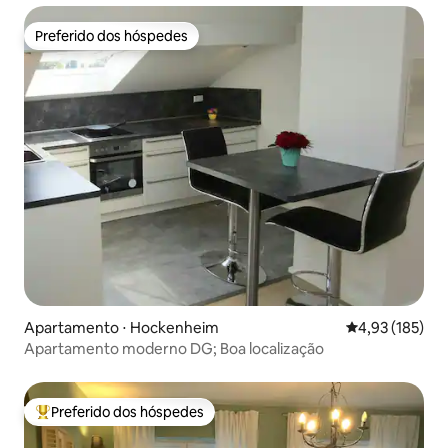
Preferido dos hóspedes
Preferido dos hóspedes
Apartamento ⋅ Hockenheim
4,93 de uma av
4,93 (185)
Apartamento moderno DG; Boa localização
Preferido dos hóspedes
Entre os melhores preferidos dos hóspedes