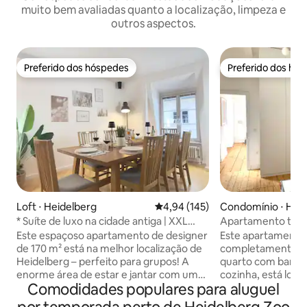
muito bem avaliadas quanto a localização, limpeza e
outros aspectos.
Preferido dos hóspedes
Preferido dos hó
Preferido dos hóspedes
Preferido dos hó
Loft ⋅ Heidelberg
4,94 de uma avaliação média de 
4,94 (145)
Condomínio ⋅ Hei
* Suíte de luxo na cidade antiga | XXL
Apartamento tranq
Penthouse | 170 m ²*
de Heidelberg
Este espaçoso apartamento de designer
Este apartamento
de 170 m² está na melhor localização de
completamente mo
Heidelberg – perfeito para grupos! A
quarto com banhei
enorme área de estar e jantar com uma
cozinha, está loca
Comodidades populares para aluguel
cozinha Bulthaup aberta e uma grande
centro histórico d
mesa de jantar oferece muito espaço
principal tem uma