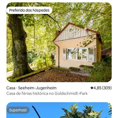
Preferido dos hóspedes
Preferido dos hóspedes
Casa ⋅ Seeheim-Jugenheim
4,85 de uma ava
4,85 (309)
Casa de férias histórica no Goldschmidt-Park
Superhost
Superhost