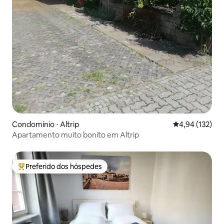
Condomínio ⋅ Altrip
4,94 de uma av
4,94 (132)
Apartamento muito bonito em Altrip
Preferido dos hóspedes
Entre os melhores preferidos dos hóspedes