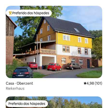
Preferido dos hóspedes
Entre os melhores preferidos dos hóspedes
Casa ⋅ Oberzent
4,98 de uma av
4,98 (101)
Riekerhaus
Preferido dos hóspedes
Preferido dos hóspedes