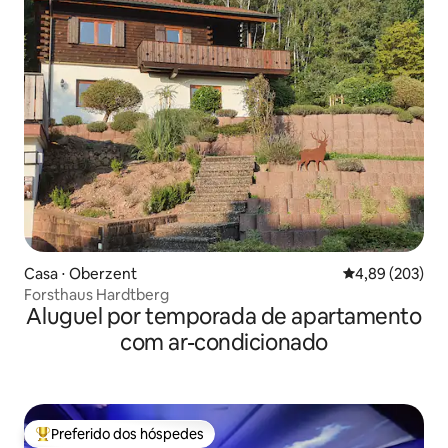
Casa ⋅ Oberzent
4,89 de uma ava
4,89 (203)
Forsthaus Hardtberg
Aluguel por temporada de apartamento
com ar-condicionado
Preferido dos hóspedes
Entre os melhores preferidos dos hóspedes