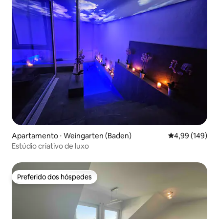
Apartamento ⋅ Weingarten (Baden)
4,99 de uma av
4,99 (149)
Estúdio criativo de luxo
Preferido dos hóspedes
Preferido dos hóspedes