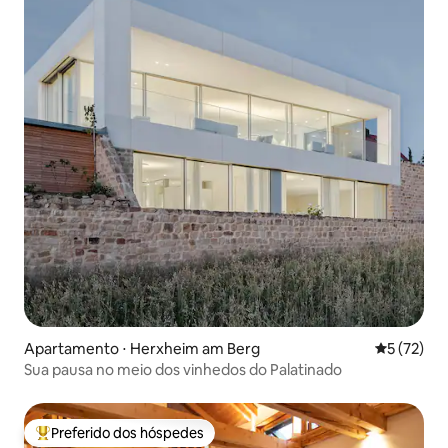
Apartamento ⋅ Herxheim am Berg
5 de uma a
5 (72)
Sua pausa no meio dos vinhedos do Palatinado
Preferido dos hóspedes
Entre os melhores preferidos dos hóspedes