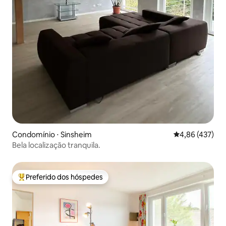
Condomínio ⋅ Sinsheim
4,86 de uma av
4,86 (437)
Bela localização tranquila.
Preferido dos hóspedes
Entre os melhores preferidos dos hóspedes