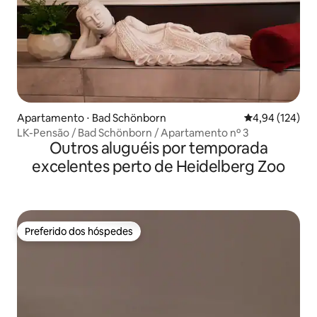
Apartamento ⋅ Bad Schönborn
4,94 de uma av
4,94 (124)
LK-Pensão / Bad Schönborn / Apartamento nº 3
Outros aluguéis por temporada
excelentes perto de Heidelberg Zoo
Preferido dos hóspedes
Preferido dos hóspedes