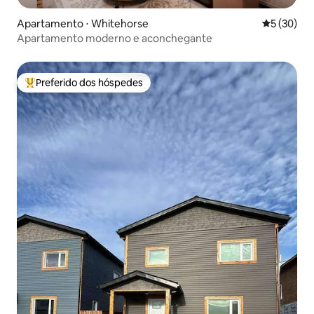
Apartamento ⋅ Whitehorse
5 de uma a
5 (30)
Apartamento moderno e aconchegante
Preferido dos hóspedes
Entre os melhores preferidos dos hóspedes