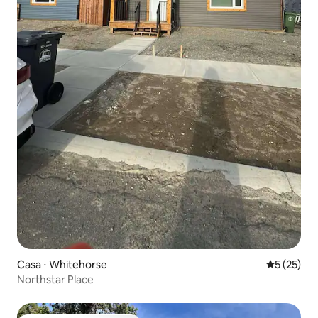
Casa ⋅ Whitehorse
5 de uma a
5 (25)
Northstar Place