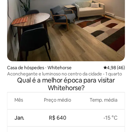
Casa de hóspedes ⋅ Whitehorse
4,98 de uma a
4,98 (46)
Aconchegante e luminoso no centro da cidade - 1 quarto
Qual é a melhor época para visitar
Whitehorse?
Mês
Preço médio
Temp. média
Jan.
R$ 640
-15 °C