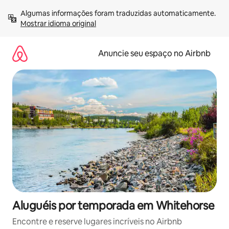
Pular
Algumas informações foram traduzidas automaticamente. 
para
Mostrar idioma original
o
conteúdo
Anuncie seu espaço no Airbnb
Aluguéis por temporada em Whitehorse
Encontre e reserve lugares incríveis no Airbnb