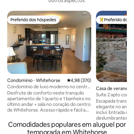
outros aspectos.
Preferido dos hóspedes
Preferido dos 
Preferido dos hóspedes
Entre os melhore
Condomínio ⋅ Whitehorse
4,98 de uma avaliação média de 
4,98 (370)
Condomínio de luxo moderno no centro
Casa de veraneio 
da cidade
Desfrute de conforto neste tranquilo
se
Suíte 2 apto com 
apartamento de 1 quarto e 1 banheiro no
para as fontes ter
Escapada tranquil
último andar + sala no coração do centro
elegante no andar
de Whitehorse. Acesso rápido e fácil ao
inclui: Entrada c
rio Yukon, restaurantes, lojas, pontos de
deslumbrantes ter
ônibus e muito mais. A unidade inclui
Comodidades populares em aluguel por
Hot Springs, abert
lavanderia na suíte, internet de alta
Entrada privativa
temporada em Whitehorse
velocidade e uma TV. A cozinha está