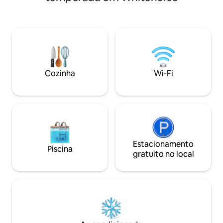
contato via código
totalmente equipada com
lindamente projet
eletrodomésticos e utensílios de
descontraído e 
cozinha. O estúdio oferece espaço extra
céus escuros e não
para um escritório ou depósito. Aprecie
também é um local 
as vistas deslumbrantes da cidade, do rio
visualização da Au
Yukon e das montanhas da varanda.
meses mais frios —
Uma vaga de estacionamento coberta
desfrutar do show 
Cozinha
Wi-Fi
está incluída.
Apenas animais de
são permitidos
Estacionamento
Piscina
gratuito no local