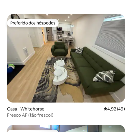
Preferido dos hóspedes
Preferido dos hóspedes
Casa ⋅ Whitehorse
4,92 de uma a
4,92 (49)
Fresco AF (tão fresco!)