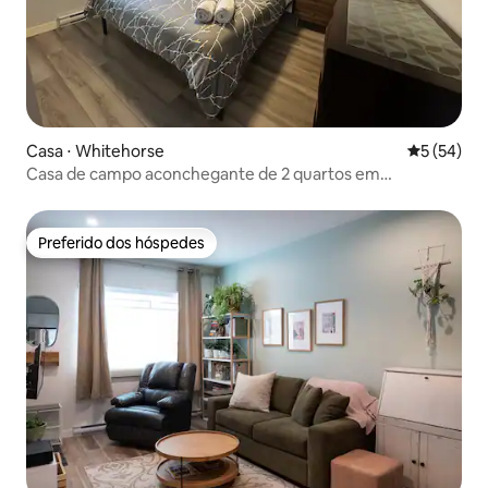
Casa ⋅ Whitehorse
5 de uma a
5 (54)
Casa de campo aconchegante de 2 quartos em
propriedade tranquila.
Preferido dos hóspedes
Preferido dos hóspedes