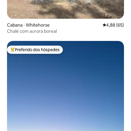
Cabana ⋅ Whitehorse
4,88 de uma a
4,88 (65)
Chalé com aurora boreal
Preferido dos hóspedes
Entre os melhores preferidos dos hóspedes