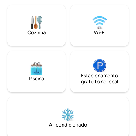
queen size, cozinha totalmente
externo para chur
equipada, sala de estar, banheiro,
fogueira. Estação de processamento de
lavadora/secadora e internet. Estão
peixe e e-bikes di
incluídos ingredientes para um pequeno
entrada para o Pa
almoço de panquecas com xarope
Bay e as Montanha
caseiro de Spruce Tip. Bicicicletas
você pode pescar,
Cozinha
Wi-Fi
gratuitas, churrasqueira e uma fogueira
caiaque. Recolha gratuita no aeroporto e
portátil também estão disponíveis para
na balsa disponívei
uso.
Estacionamento
Piscina
gratuito no local
Ar-condicionado