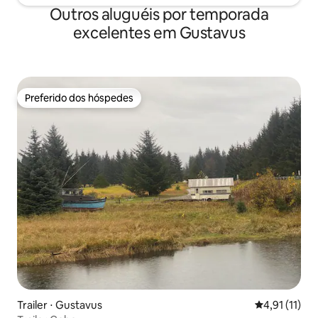
Outros aluguéis por temporada
excelentes em Gustavus
Preferido dos hóspedes
Preferido dos hóspedes
Trailer ⋅ Gustavus
4,91 de uma a
4,91 (11)