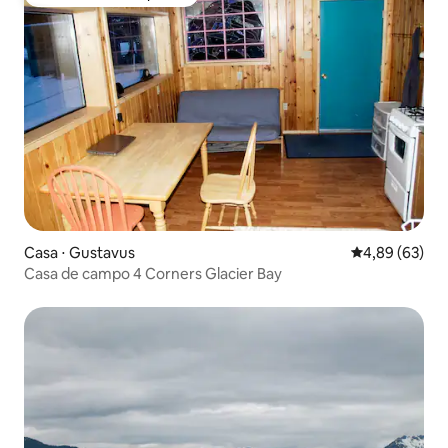
Preferido dos hóspedes
Casa ⋅ Gustavus
4,89 de uma a
4,89 (63)
Casa de campo 4 Corners Glacier Bay