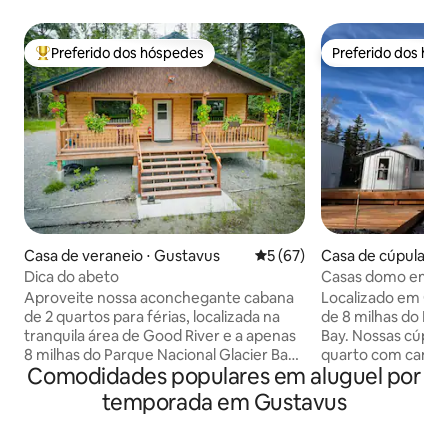
Preferido dos hóspedes
Preferido dos hó
Entre os melhores preferidos dos hóspedes
Preferido dos hó
Casa de veraneio ⋅ Gustavus
5 de uma avaliação média de
5 (67)
Casa de cúpula ⋅ 
Dica do abeto
Casas domo em Gl
Moose
Aproveite nossa aconchegante cabana
Localizado em Gus
de 2 quartos para férias, localizada na
de 8 milhas do Par
tranquila área de Good River e a apenas
Bay. Nossas cúpul
8 milhas do Parque Nacional Glacier Bay.
quarto com cama 
Comodidades populares em aluguel por
O chalé fica em um terreno arborizado
uma cama. A sala
com trilhas nas proximidades e perto o
Cozinha, Banheiro 
temporada em Gustavus
suficiente para ir de bicicleta a qualquer
secar roupa no loc
lugar da cidade. O chalé tem duas camas
banheira de hidr