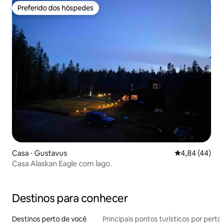
Preferido dos hóspedes
Preferido dos hóspedes
Casa ⋅ Gustavus
4,84 de uma a
4,84 (44)
Casa Alaskan Eagle com lago.
Destinos para conhecer
Destinos perto de você
Principais pontos turísticos por perto