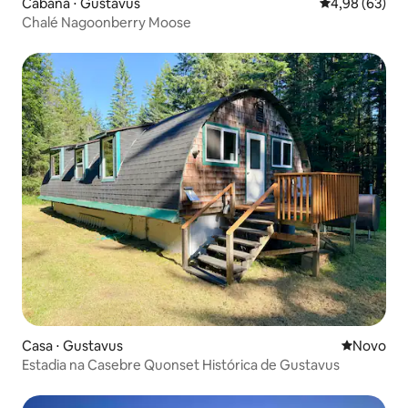
Cabana ⋅ Gustavus
4,98 de uma a
4,98 (63)
Chalé Nagoonberry Moose
Casa ⋅ Gustavus
Novo lugar
Novo
Estadia na Casebre Quonset Histórica de Gustavus