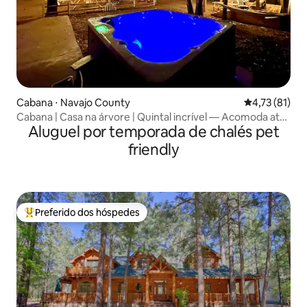
Cabana ⋅ Navajo County
4,73 de uma a
4,73 (81)
Cabana | Casa na árvore | Quintal incrível — Acomoda até
Aluguel por temporada de chalés pet
33 pessoas
friendly
Preferido dos hóspedes
Entre os melhores preferidos dos hóspedes