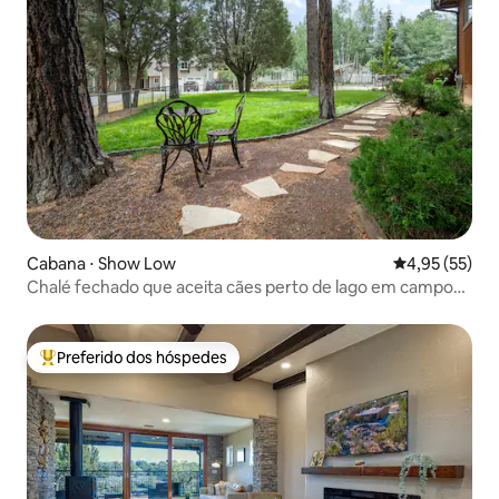
Cabana ⋅ Show Low
4,95 de uma a
4,95 (55)
Chalé fechado que aceita cães perto de lago em campo
de golfe
Preferido dos hóspedes
Entre os melhores preferidos dos hóspedes