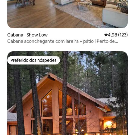
Cabana ⋅ Show Low
4,98 de uma av
4,98 (123)
Cabana aconchegante com lareira + pátio | Perto de
resorts de esqui
Preferido dos hóspedes
Preferido dos hóspedes