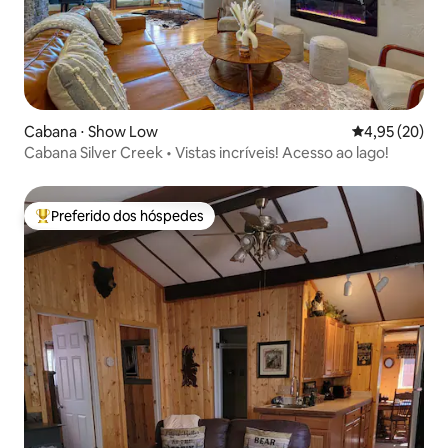
Cabana ⋅ Show Low
4,95 de uma a
4,95 (20)
Cabana Silver Creek • Vistas incríveis! Acesso ao lago!
Preferido dos hóspedes
Entre os melhores preferidos dos hóspedes