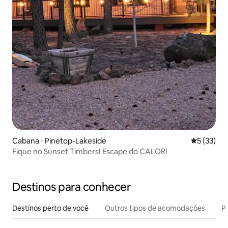
Cabana ⋅ Pinetop-Lakeside
5 de uma a
5 (33)
Fique no Sunset Timbers! Escape do CALOR!
Destinos para conhecer
Destinos perto de você
Outros tipos de acomodações
Pr