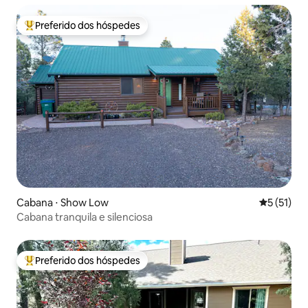
Preferido dos hóspedes
Entre os melhores preferidos dos hóspedes
Cabana ⋅ Show Low
5 de uma a
5 (51)
Cabana tranquila e silenciosa
Preferido dos hóspedes
Entre os melhores preferidos dos hóspedes