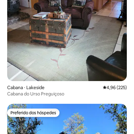
Cabana ⋅ Lakeside
4,96 de uma av
4,96 (225)
Cabana do Urso Preguiçoso
Preferido dos hóspedes
Preferido dos hóspedes