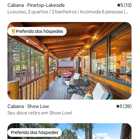
Cabana ⋅ Pinetop-Lakeside
5 de uma a
5 (13)
Luxuoso, 2 quartos / 2 banheiros | Acomoda 6 pessoas |
Rainbow Lake | Veículo elétrico
Preferido dos hóspedes
Entre os melhores preferidos dos hóspedes
Cabana ⋅ Show Low
5 de uma a
5 (39)
Seu doce retiro em Show Low!
Preferido dos hóspedes
Preferido dos hóspedes