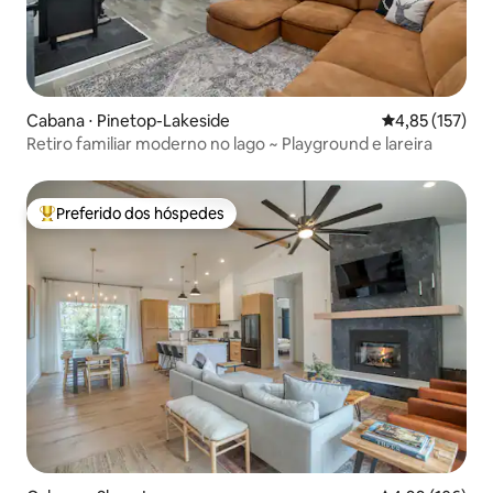
Cabana ⋅ Pinetop-Lakeside
4,85 de uma av
4,85 (157)
Retiro familiar moderno no lago ~ Playground e lareira
Preferido dos hóspedes
Entre os melhores preferidos dos hóspedes