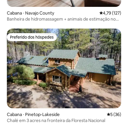
Cabana ⋅ Navajo County
4,79 de uma av
4,79 (127)
Banheira de hidromassagem + animais de estimação no
coração de Pinetop
Preferido dos hóspedes
Preferido dos hóspedes
Cabana ⋅ Pinetop-Lakeside
5 de uma a
5 (36)
Chalé em 3 acres na fronteira da Floresta Nacional