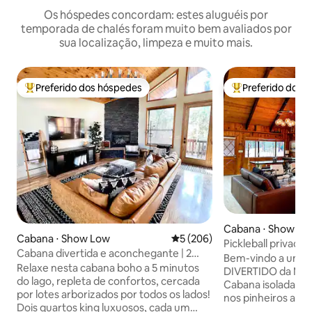
Os hóspedes concordam: estes aluguéis por
temporada de chalés foram muito bem avaliados por
sua localização, limpeza e muito mais.
Preferido dos hóspedes
Preferido dos 
Entre os melhores preferidos dos hóspedes
Entre os melhore
Cabana ⋅ Show Lo
Cabana ⋅ Show Low
5 de uma avaliação média de 
5 (206)
Pickleball privado
Cabana divertida e aconchegante | 2
hidromassagem, sa
Bem-vindo a um am
camas king size, beliches, escorregador,
Relaxe nesta cabana boho a 5 minutos
playground
DIVERTIDO da Mon
sala de jogos
do lago, repleta de confortos, cercada
Cabana isolada e 
por lotes arborizados por todos os lados!
nos pinheiros alto
Dois quartos king luxuosos, cada um
bdrms 3 banheiros Pri