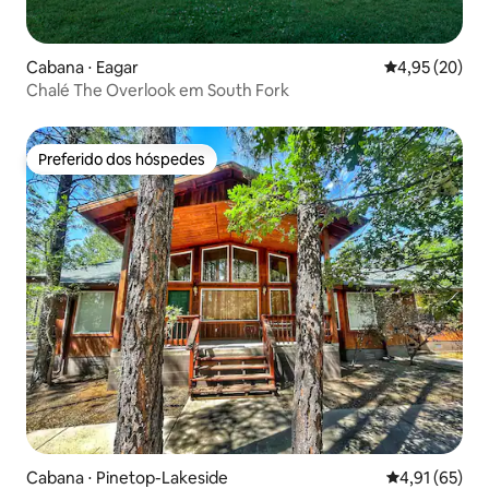
Cabana ⋅ Eagar
4,95 de uma a
4,95 (20)
Chalé The Overlook em South Fork
Preferido dos hóspedes
Preferido dos hóspedes
Cabana ⋅ Pinetop-Lakeside
4,91 de uma a
4,91 (65)