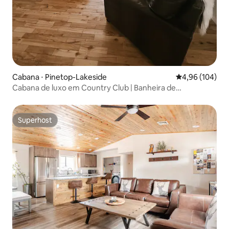
Cabana ⋅ Pinetop-Lakeside
4,96 de uma av
4,96 (104)
Cabana de luxo em Country Club | Banheira de
hidromassagem + animais de estimação + ar-
condicionado
Superhost
Superhost