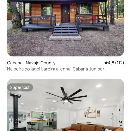
Cabana ⋅ Navajo County
4,8 de uma av
4,8 (112)
Na beira do lago! Lareira a lenha! Cabana Juniper
Superhost
Superhost