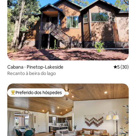
Cabana ⋅ Pinetop-Lakeside
5 de uma a
5 (30)
Recanto à beira do lago
Preferido dos hóspedes
Entre os melhores preferidos dos hóspedes