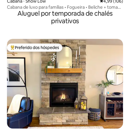
Cabana ⋅ Show Low
4,99 de uma av
4,99 (106)
Cabana de luxo para famílias • Fogueira • Beliche + tomada
Aluguel por temporada de chalés
para veículos elétricos
privativos
Preferido dos hóspedes
Entre os melhores preferidos dos hóspedes