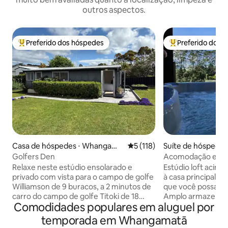
outros aspectos.
Preferido dos hóspedes
Preferido dos 
Entre os melhores preferidos dos hóspedes
Entre os melhore
Casa de hóspedes ⋅ Whangama
5 de uma avaliação média de 
5 (118)
Suíte de hóspede
tā
amatā
Golfers Den
Acomodação em lo
com spa disponíve
Relaxe neste estúdio ensolarado e
Estúdio loft acim
privado com vista para o campo de golfe
à casa principal. 
Williamson de 9 buracos, a 2 minutos de
que você possa ir 
carro do campo de golfe Titoki de 18
Amplo armazenam
Comodidades populares em aluguel por
buracos. A apenas 10 minutos a pé da
pertences. Piscina
praia de Whangamata e a 15 minutos da
Privado em uma c
temporada em Whangamatā
cidade, é o local perfeito para relaxar.
uma vista deslumbrant