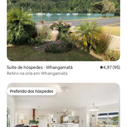
Suíte de hóspedes ⋅ Whangamatā
4,97 de uma a
4,97 (95)
Retiro na orla em Whangamata
Preferido dos hóspedes
Preferido dos hóspedes