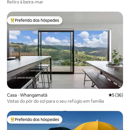
Retiro à beira-mar
Preferido dos hóspedes
Entre os melhores preferidos dos hóspedes
Casa ⋅ Whangamatā
5 de uma a
5 (36)
Vistas do pôr do sol para o seu refúgio em família
Preferido dos hóspedes
Entre os melhores preferidos dos hóspedes