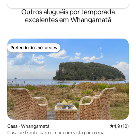
Outros aluguéis por temporada
excelentes em Whangamatā
Preferido dos hóspedes
Preferido dos hóspedes
Casa ⋅ Whangamatā
4,9 de uma a
4,9 (10)
Casa de frente para o mar com vista para o mar