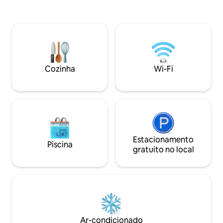
Apresenta uma cama queen size e king
construído, espaç
size, Smart TV, cozinha compacta com
Airfryer 8L dispon
máquina Nespresso,
(básicos fornecidos
geladeira/congelador de tamanho
torradeira, micro-o
completo e banheiro privativo. Desfrute
multiuso apenas n
de vista para o jardim, estacionamento
manhã inicial, TV,
gratuito fora da rua e check-in
da rua, roupa de c
Cozinha
Wi-Fi
autônomo seguro. Tranquilo, seguro e
fornecidas. Localizado a 5 minutos de
ideal para casais, viajantes individuais ou
carro do centro da
casais com 12 anos ou adolescentes.
Estacionamento
Piscina
gratuito no local
Ar-condicionado