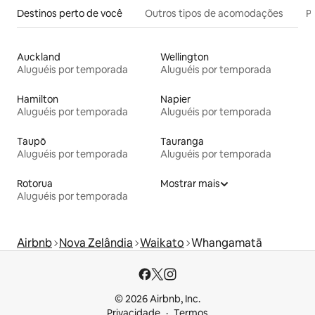
Destinos perto de você
Outros tipos de acomodações
Pr
Auckland
Wellington
Aluguéis por temporada
Aluguéis por temporada
Hamilton
Napier
Aluguéis por temporada
Aluguéis por temporada
Taupō
Tauranga
Aluguéis por temporada
Aluguéis por temporada
Rotorua
Mostrar mais
Aluguéis por temporada
Airbnb
Nova Zelândia
Waikato
Whangamatā
© 2026 Airbnb, Inc.
Privacidade
Termos