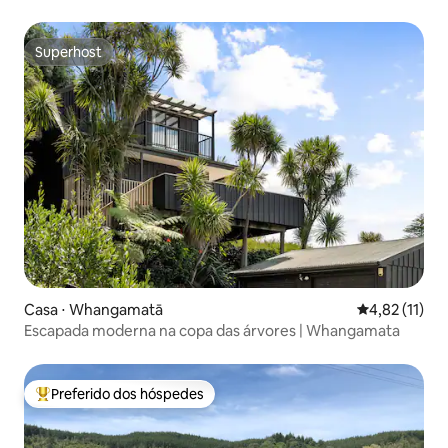
Superhost
Superhost
Casa ⋅ Whangamatā
4,82 de uma a
4,82 (11)
Escapada moderna na copa das árvores | Whangamata
Preferido dos hóspedes
Entre os melhores preferidos dos hóspedes