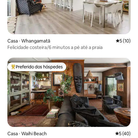
Casa ⋅ Whangamatā
5 de uma a
5 (10)
Felicidade costeira/6 minutos a pé até a praia
Preferido dos hóspedes
Entre os melhores preferidos dos hóspedes
Casa ⋅ Waihi Beach
5 de uma a
5 (40)