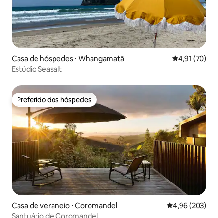
Casa de hóspedes ⋅ Whangamatā
4,91 de uma a
4,91 (70)
Estúdio Seasalt
Preferido dos hóspedes
Preferido dos hóspedes
Casa de veraneio ⋅ Coromandel
4,96 de uma ava
4,96 (203)
Santuário de Coromandel