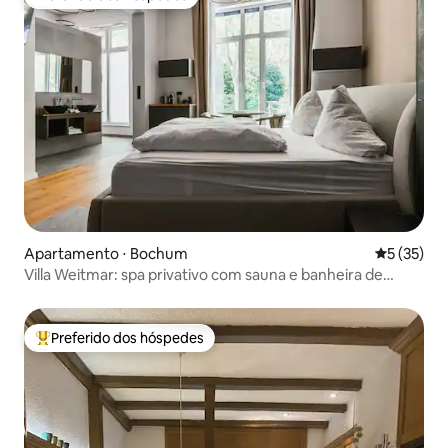
Preferido dos hóspedes
Apartamento ⋅ Bochum
5 de uma a
5 (35)
Villa Weitmar: spa privativo com sauna e banheira de
design
Preferido dos hóspedes
Entre os melhores preferidos dos hóspedes