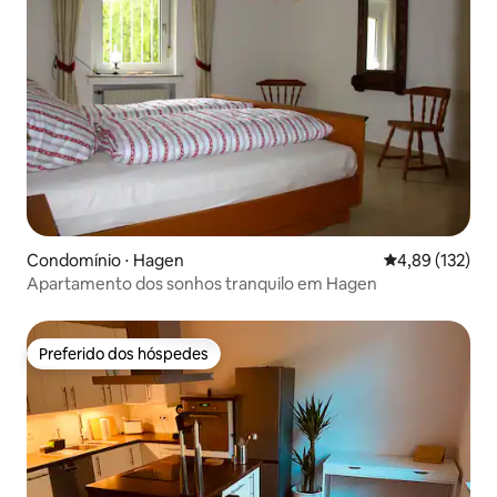
Condomínio ⋅ Hagen
4,89 de uma av
4,89 (132)
Apartamento dos sonhos tranquilo em Hagen
Preferido dos hóspedes
Preferido dos hóspedes