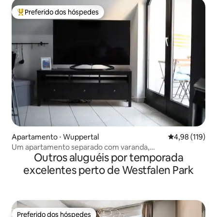
Preferido dos hóspedes
Entre os melhores preferidos dos hóspedes
Apartamento ⋅ Wuppertal
4,98 de uma av
4,98 (119)
Um apartamento separado com varanda,
Outros aluguéis por temporada
estacionamento e Wi-Fi
excelentes perto de Westfalen Park
Preferido dos hóspedes