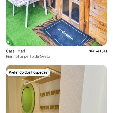
Casa ⋅ Marl
4,74 de uma a
4,74 (54)
Finnhütte perto de Greta
Preferido dos hóspedes
Preferido dos hóspedes