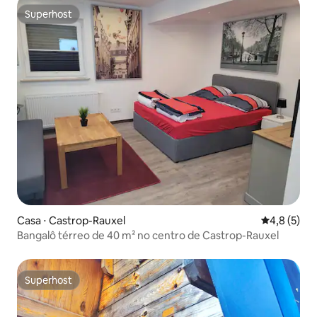
Superhost
Superhost
Casa ⋅ Castrop-Rauxel
4,8 de uma 
4,8 (5)
Bangalô térreo de 40 m² no centro de Castrop-Rauxel
Superhost
Superhost