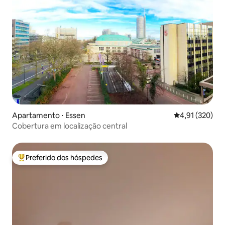
Apartamento ⋅ Essen
4,91 de uma av
4,91 (320)
Cobertura em localização central
Preferido dos hóspedes
Entre os melhores preferidos dos hóspedes