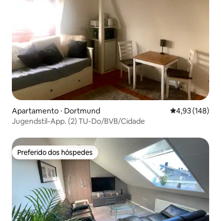
Apartamento ⋅ Dortmund
4,93 de uma av
4,93 (148)
Jugendstil-App. (2) TU-Do/BVB/Cidade
Preferido dos hóspedes
Preferido dos hóspedes