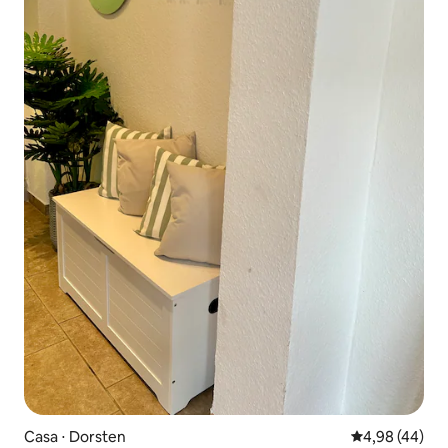
Casa ⋅ Dorsten
4,98 de uma a
4,98 (44)