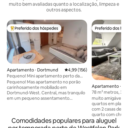
muito bem avaliadas quanto a localização, limpeza e
outros aspectos.
Preferido dos hóspedes
Preferido dos hó
Entre os melhores preferidos dos hóspedes
Preferido dos hó
Apartamento ⋅ Dortmund
4,99 de uma avaliação média de 
4,99 (156)
Pequeno! Mini apartamento perto da
cidade
Pequeno! Mas apartamento no porão
Apartamento ⋅ D
carinhosamente mobiliado em
78 m² metros, 3 q
Dortmund-West. Central, mas tranquilo
2 banheiros
em um pequeno assentamento
muito amigável a
suburbano. A uma curta distância a pé
quartos em plano 
da Universidade Técnica u.DASA (10
com 2 casas de ban
min). Signal Iduna Park (estádio de
quarto com chuvei
Comodidades populares para aluguel
futebol) e Westfalenhalle são facilmente
andar de baixo 1 q
acessíveis a pé ou por transporte
casa de banho na á