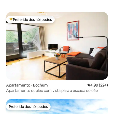
Preferido dos hóspedes
Entre os melhores preferidos dos hóspedes
Apartamento ⋅ Bochum
4,99 de uma ava
4,99 (224)
Apartamento duplex com vista para a escada do céu
Preferido dos hóspedes
Preferido dos hóspedes