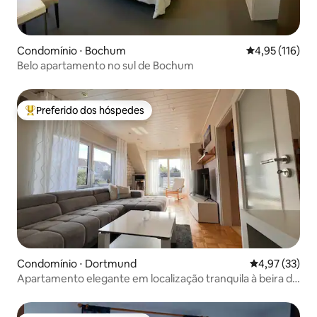
Condomínio ⋅ Bochum
4,95 de uma av
4,95 (116)
Belo apartamento no sul de Bochum
Preferido dos hóspedes
Entre os melhores preferidos dos hóspedes
Condomínio ⋅ Dortmund
4,97 de uma a
4,97 (33)
Apartamento elegante em localização tranquila à beira da
floresta