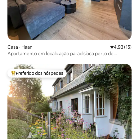
Casa ⋅ Haan
4,93 de uma a
4,93 (15)
Apartamento em localização paradisíaca perto de
Düsseldorf
Preferido dos hóspedes
Entre os melhores preferidos dos hóspedes