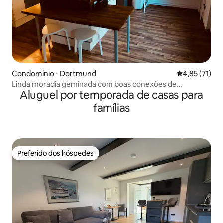
Condomínio ⋅ Dortmund
4,85 de uma a
4,85 (71)
Linda moradia geminada com boas conexões de
Aluguel por temporada de casas para
transporte
famílias
Preferido dos hóspedes
Preferido dos hóspedes