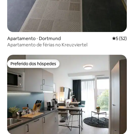
Apartamento ⋅ Dortmund
5 de uma a
5 (52)
Apartamento de férias no Kreuzviertel
Preferido dos hóspedes
Preferido dos hóspedes