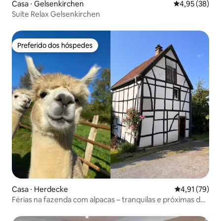
Casa ⋅ Gelsenkirchen
4,95 de uma a
4,95 (38)
Suíte Relax Gelsenkirchen
Preferido dos hóspedes
Preferido dos hóspedes
Casa ⋅ Herdecke
4,91 de uma a
4,91 (79)
Férias na fazenda com alpacas – tranquilas e próximas da
natureza