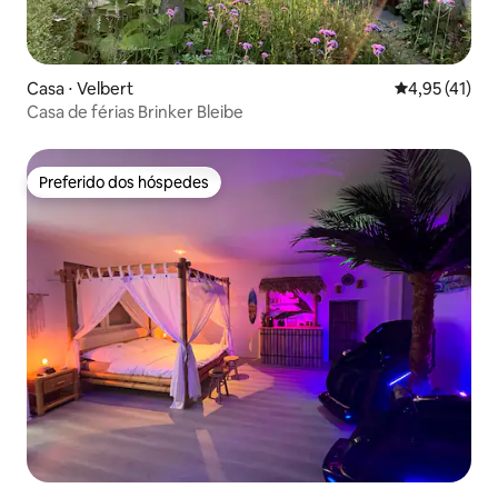
Casa ⋅ Velbert
4,95 de uma a
4,95 (41)
Casa de férias Brinker Bleibe
Preferido dos hóspedes
Preferido dos hóspedes