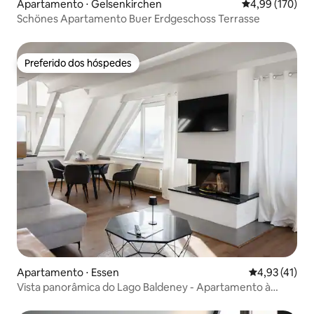
Apartamento ⋅ Gelsenkirchen
4,99 de uma av
4,99 (170)
Schönes Apartamento Buer Erdgeschoss Terrasse
Preferido dos hóspedes
Preferido dos hóspedes
Apartamento ⋅ Essen
4,93 de uma a
4,93 (41)
Vista panorâmica do Lago Baldeney - Apartamento à
beira-mar