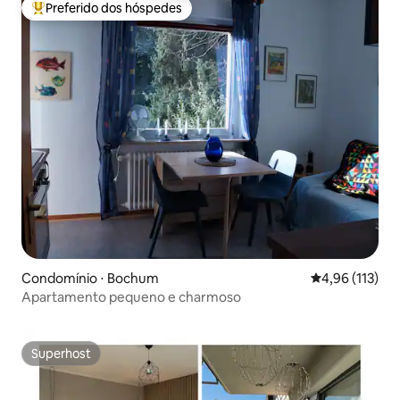
Preferido dos hóspedes
Entre os melhores preferidos dos hóspedes
Condomínio ⋅ Bochum
4,96 de uma av
4,96 (113)
Apartamento pequeno e charmoso
Superhost
Superhost