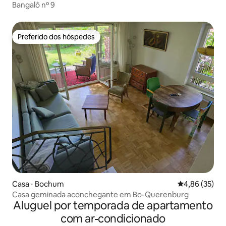
Bangalô nº 9
Preferido dos hóspedes
Preferido dos hóspedes
Casa ⋅ Bochum
4,86 de uma a
4,86 (35)
Casa geminada aconchegante em Bo-Querenburg
Aluguel por temporada de apartamento
com ar-condicionado