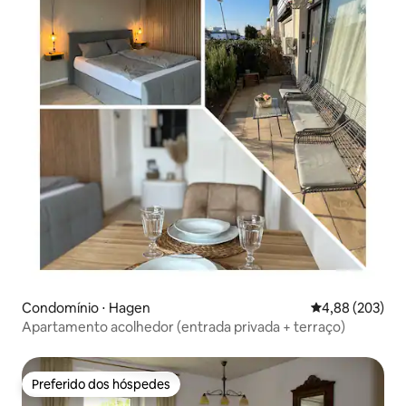
Condomínio ⋅ Hagen
4,88 de uma ava
4,88 (203)
Apartamento acolhedor (entrada privada + terraço)
Preferido dos hóspedes
Preferido dos hóspedes