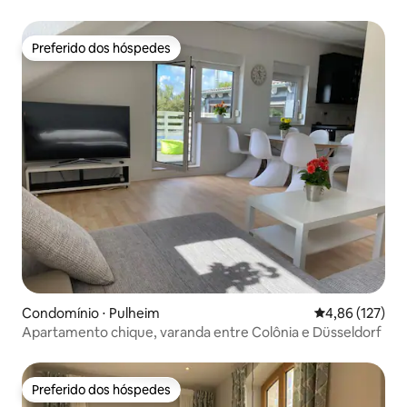
Colônia
Preferido dos hóspedes
Preferido dos hóspedes
Condomínio ⋅ Pulheim
4,86 de uma av
4,86 (127)
Apartamento chique, varanda entre Colônia e Düsseldorf
Preferido dos hóspedes
Preferido dos hóspedes