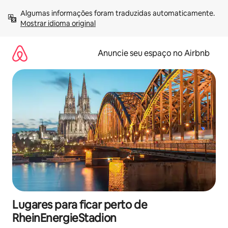
Pular
Algumas informações foram traduzidas automaticamente. 
para
Mostrar idioma original
o
conteúdo
Anuncie seu espaço no Airbnb
Lugares para ficar perto de
RheinEnergieStadion