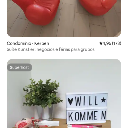
Condomínio ⋅ Kerpen
4,95 de uma av
4,95 (173)
Suíte Künstler: negócios e férias para grupos
Superhost
Superhost