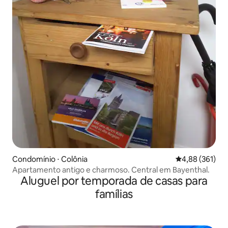
Condomínio ⋅ Colônia
4,88 de uma av
4,88 (361)
Apartamento antigo e charmoso. Central em Bayenthal.
Aluguel por temporada de casas para
famílias