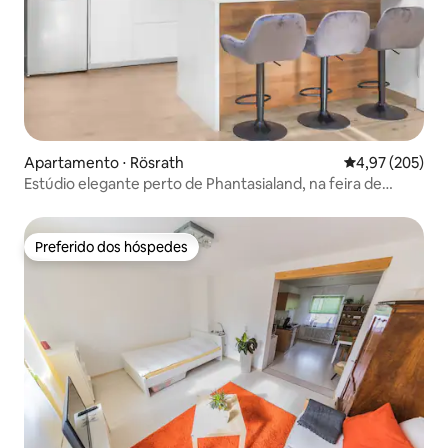
Apartamento ⋅ Rösrath
4,97 de uma av
4,97 (205)
Estúdio elegante perto de Phantasialand, na feira de
Colônia
Preferido dos hóspedes
Preferido dos hóspedes