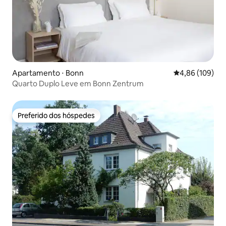
Apartamento ⋅ Bonn
4,86 de uma av
4,86 (109)
Quarto Duplo Leve em Bonn Zentrum
Preferido dos hóspedes
Preferido dos hóspedes