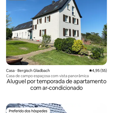
Casa ⋅ Bergisch Gladbach
4,95 de uma a
4,95 (55)
Casa de campo espaçosa com vista panorâmica
Aluguel por temporada de apartamento
com ar-condicionado
Preferido dos hóspedes