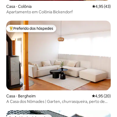
Casa ⋅ Colônia
4,95 de uma a
4,95 (43)
Apartamento em Colônia Bickendorf
Preferido dos hóspedes
Entre os melhores preferidos dos hóspedes
Casa ⋅ Bergheim
4,95 de uma a
4,95 (20)
A Casa dos Nômades | Garten, churrasqueira, perto de
Colônia