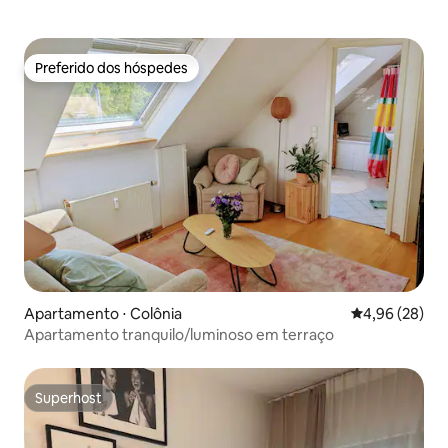
Preferido dos hóspedes
Preferido dos hóspedes
Apartamento ⋅ Colônia
4,96 de uma a
4,96 (28)
Apartamento tranquilo/luminoso em terraço
Superhost
Superhost