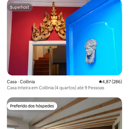
Superhost
Superhost
Casa ⋅ Colônia
4,87 de uma ava
4,87 (286)
Casa Inteira em Colônia (4 quartos) até 9 Pessoas
Preferido dos hóspedes
Preferido dos hóspedes