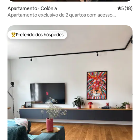
Apartamento ⋅ Colônia
5 de uma a
5 (18)
Apartamento exclusivo de 2 quartos com acesso
privilegiado à FEIRA
Preferido dos hóspedes
Entre os melhores preferidos dos hóspedes