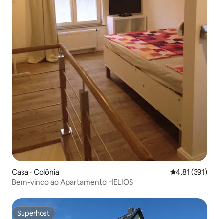
Casa ⋅ Colônia
4,81 de uma av
4,81 (391)
Bem-vindo ao Apartamento HELIOS
Superhost
Superhost