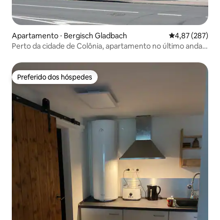
Apartamento ⋅ Bergisch Gladbach
4,87 de uma av
4,87 (287)
Perto da cidade de Colônia, apartamento no último andar
com ar condicionado, Königsforst
Preferido dos hóspedes
Preferido dos hóspedes