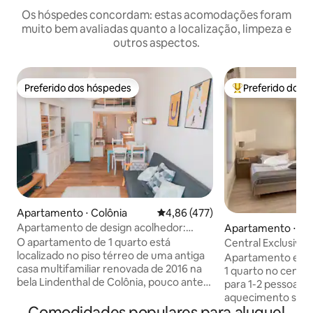
Os hóspedes concordam: estas acomodações foram
muito bem avaliadas quanto a localização, limpeza e
outros aspectos.
Preferido dos hóspedes
Preferido dos 
Preferido dos hóspedes
Entre os melhore
Apartamento ⋅ Colônia
4,86 de uma avaliação média de 
4,86 (477)
Apartamento de design acolhedor:
Apartamento ⋅ Co
check-in 24 horas no hospital
O apartamento de 1 quarto está
Central Exclusive
universitário de Colônia
localizado no piso térreo de uma antiga
até a catedral
Apartamento ensol
casa multifamiliar renovada de 2016 na
1 quarto no centro
bela Lindenthal de Colônia, pouco antes
para 1-2 pessoas; 
do Cinturão de Colónia, perto do
aquecimento sob 
Hospital Universitário. Apesar da
Comodidades populares para aluguel
confortável (1,40 