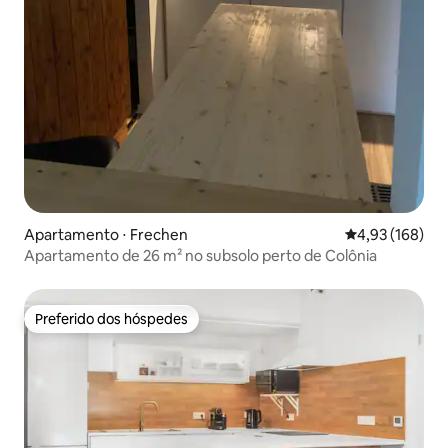
Apartamento ⋅ Frechen
4,93 de uma av
4,93 (168)
Apartamento de 26 m² no subsolo perto de Colônia
Preferido dos hóspedes
Preferido dos hóspedes