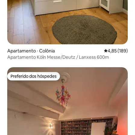
Apartamento ⋅ Colônia
4,85 de uma av
4,85 (189)
Apartamento Köln Messe/Deutz / Lanxess 600m
Preferido dos hóspedes
Preferido dos hóspedes