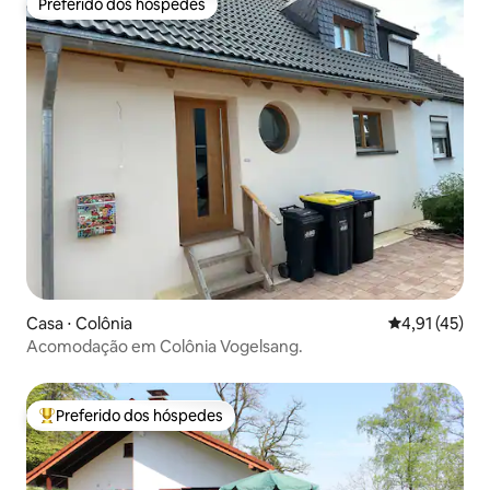
Preferido dos hóspedes
Preferido dos hóspedes
Casa ⋅ Colônia
4,91 de uma a
4,91 (45)
Acomodação em Colônia Vogelsang.
Preferido dos hóspedes
Entre os melhores preferidos dos hóspedes