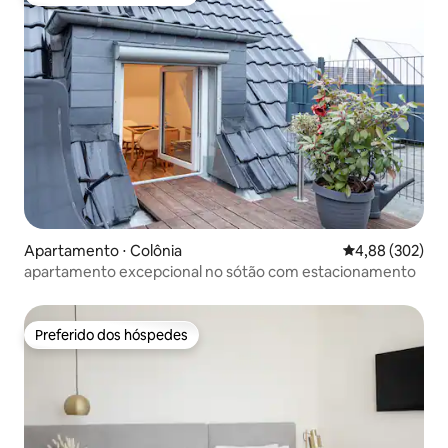
Preferido dos hóspedes
Apartamento ⋅ Colônia
4,88 de uma ava
4,88 (302)
apartamento excepcional no sótão com estacionamento
Preferido dos hóspedes
Preferido dos hóspedes