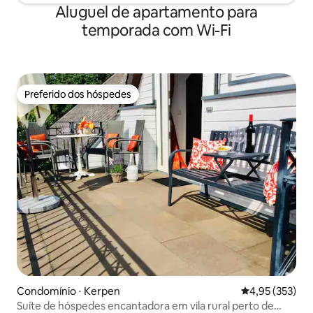
Aluguel de apartamento para
temporada com Wi-Fi
Preferido dos hóspedes
Preferido dos hóspedes
Condomínio ⋅ Kerpen
4,95 de uma av
4,95 (353)
Suíte de hóspedes encantadora em vila rural perto de