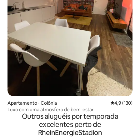
Apartamento ⋅ Colônia
4,9 de uma av
4,9 (130)
Luxo com uma atmosfera de bem-estar
Outros aluguéis por temporada
excelentes perto de
RheinEnergieStadion