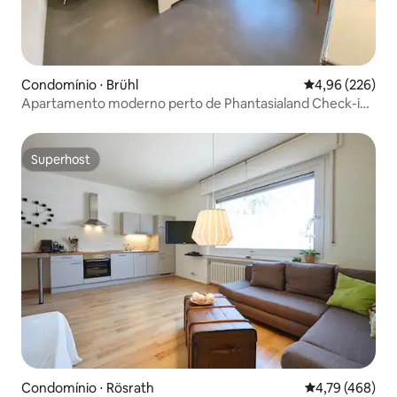
Condomínio ⋅ Brühl
4,96 de uma ava
4,96 (226)
Apartamento moderno perto de Phantasialand Check-in
autônomo
Superhost
Superhost
Condomínio ⋅ Rösrath
4,79 de uma av
4,79 (468)