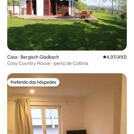
Casa ⋅ Bergisch Gladbach
4,93 de uma av
4,93 (493)
Cosy Country House - perto de Colônia
Preferido dos hóspedes
Preferido dos hóspedes