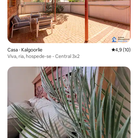
Casa ⋅ Kalgoorlie
4,9 de uma a
4,9 (10)
Viva, ria, hospede-se - Central 3x2