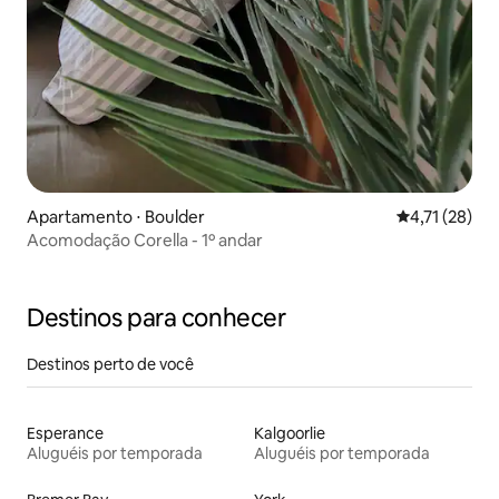
Apartamento ⋅ Boulder
4,71 de uma a
4,71 (28)
Acomodação Corella - 1º andar
Destinos para conhecer
Destinos perto de você
Esperance
Kalgoorlie
Aluguéis por temporada
Aluguéis por temporada