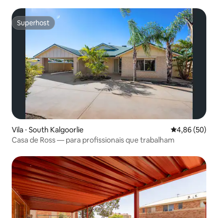
Superhost
Superhost
Vila ⋅ South Kalgoorlie
4,86 de uma a
4,86 (50)
Casa de Ross — para profissionais que trabalham