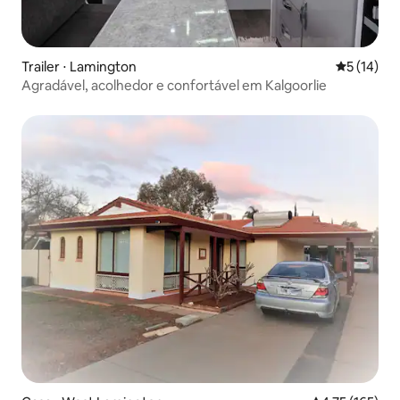
Trailer ⋅ Lamington
5 de uma a
5 (14)
Agradável, acolhedor e confortável em Kalgoorlie