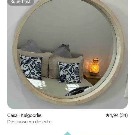
Superhost
Superhost
Casa ⋅ Kalgoorlie
4,94 de uma a
4,94 (34)
Descanso no deserto