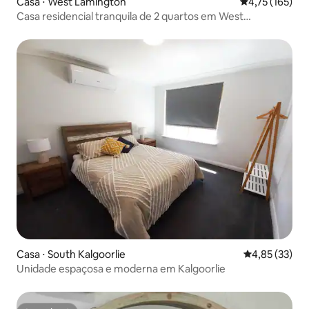
Casa ⋅ West Lamington
4,75 de uma av
4,75 (165)
Casa residencial tranquila de 2 quartos em West
Lamington
Casa ⋅ South Kalgoorlie
4,85 de uma a
4,85 (33)
Unidade espaçosa e moderna em Kalgoorlie