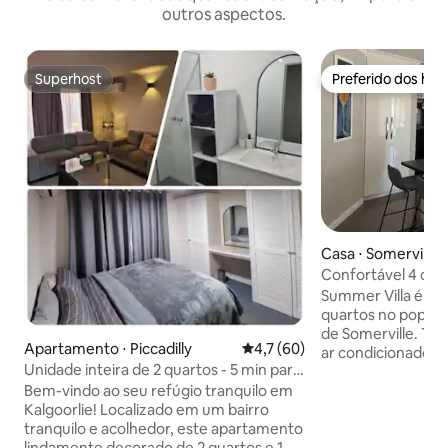
outros aspectos.
Superhost
Preferido dos hó
Superhost
Preferido dos hó
Casa ⋅ Somerville
Confortável 4 qua
Summer Villa
Summer Villa é um
quartos no popular
de Somerville. T
Apartamento ⋅ Piccadilly
4,7 de uma avaliação média de
4,7 (60)
ar condicionado, la
Unidade inteira de 2 quartos - 5 min para
Internet e todas 
CBD - Hannan Street
Bem-vindo ao seu refúgio tranquilo em
você precisa para
Kalgoorlie! Localizado em um bairro
confortável e seg
tranquilo e acolhedor, este apartamento
longe de casa. A sala da frente tem uma
lindamente decorado de 2 quartos e 1
Smart TV e uma sa