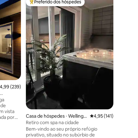
Preferido dos hóspedes
Prefe
os hóspedes
Entre os melhores preferidos dos hóspedes
Entre o
Relaxe e
vista par
A casa d
localiza
casa tran
de uma ca
espaço p
descansar
Cuidados
para ajud
vistas pa
ções
aconcheg
acomodar
uma sauna
ajudá-lo a
,99 de uma avaliação média de 5, 239 avaliações
4,99 (239)
convenie
centro da
ga
com vista
m vista
Casa de hóspedes ⋅ Wellingt
4,95 de uma avaliação 
4,95 (141)
ada por
on
Retiro com spa na cidade
as para o
Bem-vindo ao seu próprio refúgio
ardins
privativo, situado no subúrbio de