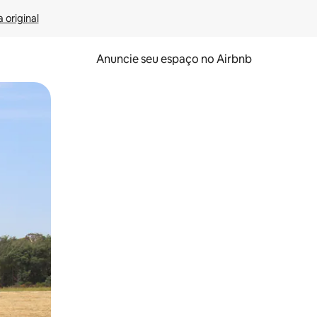
 original
Anuncie seu espaço no Airbnb
 deslizando o dedo na tela.