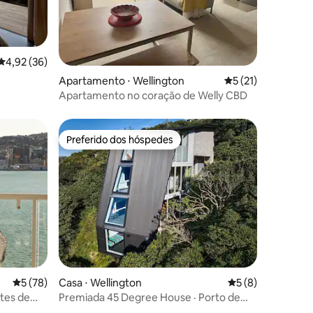
4,92 de uma avaliação média de 5, 36 avaliações
4,92 (36)
ções
Apartamento ⋅ Wellington
5 de uma avaliação
5 (21)
Apartamento no coração de Welly CBD
Preferido dos hóspedes
os hóspedes
Preferido dos hóspedes
ções
5 de uma avaliação média de 5, 78 avaliações
5 (78)
Casa ⋅ Wellington
5 de uma avaliaçã
5 (8)
ntes de
Premiada 45 Degree House · Porto de
Wellington