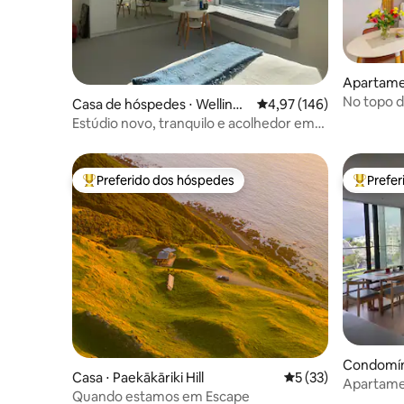
Apartamen
No topo d
Casa de hóspedes ⋅ Wellingt
4,97 de uma avaliação m
4,97 (146)
Brand Ne
on
Estúdio novo, tranquilo e acolhedor em
Island Bay
Preferido dos hóspedes
Prefe
Entre os melhores preferidos dos hóspedes
Entre os
Condomíni
Casa ⋅ Paekākāriki Hill
5 de uma avaliação 
5 (33)
Apartame
Quando estamos em Escape
vista para