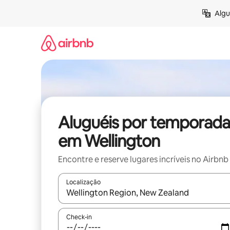
Pular
Algu
para
o
conteúdo
Aluguéis por temporada
em Wellington
Encontre e reserve lugares incríveis no Airbnb
Localização
Quando os resultados estiverem disponíveis, expl
Check-in