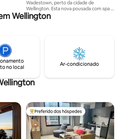
Wadestown, perto da cidade de
urno e
Wellington. Esta nova pousada com spa é
em Wellington
totalmente independente, com
xas de
banheiro, cozinha em plano aberto,
luído,
lavanderia, sala de estar com Wi-Fi,
ira
Smart TV e cama queen size. E, para um
toque de vida 5 estrelas, aninhado sob
uma cobertura com claraboias, você tem
mais de
seu próprio spa privativo. Seu lar longe
de casa fica a 5 minutos de táxi ou
ionamento
ônibus, ou a 30 minutos a pé, do centro
Ar-condicionado
to no local
financeiro de Wellington e dos principais
estádios esportivos e de eventos. O
estacionamento é na rua.
ellington
Preferido dos hóspedes
Entre os melhores preferidos dos hóspedes