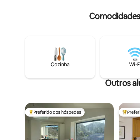
conforme necessário. Podemos ajudá-lo
da Baía d
com qualquer planejamento de viagem
ônibus re
Comodidades 
em toda a Nova Zelândia - e organizar
carro do 
seu itinerário. Podemos levá-lo em
centro de
viagens de um dia para a nossa região
mediante 
vinícola local, se desejado, e deixá-lo e
buscá-lo na cidade central de Tequired.
Nada é muito incômodo. Se você quiser
um piquenique embalado, também
podemos fazer isso. Situada numa
modesta vila à beira-mar fora de
Cozinha
Wi-F
Wellington, a propriedade fica a uma
curta caminhada ou a uma curta
distância de carro de vários cafés, pubs e
Outros a
locais aclamados de peixe e batatas
fritas. A praia fica a poucos passos de
distância. Estamos a 25 minutos de trem
do centro de Wellington ou da costa de
Kapiti. Temos caiaques, bicicletas,
Preferido dos hóspedes
Prefe
Entre os melhores preferidos dos hóspedes
Entre os
equipamentos de pesca, prancha de
remo disponíveis.