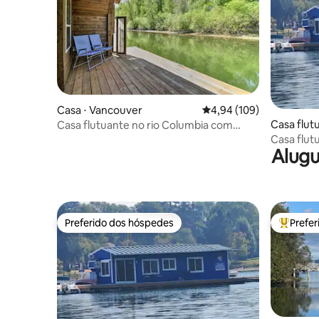
Casa ⋅ Vancouver
4,94 de uma avaliação m
4,94 (109)
Casa flut
Casa flutuante no rio Columbia com
caiaques fornecidos
Casa flut
Alugu
Quarterma
Preferido dos hóspedes
Prefe
Preferido dos hóspedes
Entre os