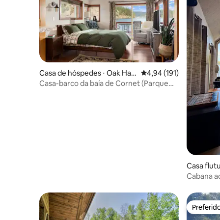
Casa de hóspedes ⋅ Oak Har
4,94 de uma avaliação m
4,94 (191)
bor
Casa-barco da baía de Cornet (Parque
Estadual de Deception Pass)
Casa flut
Cabana ac
Portland,
Preferid
Preferid