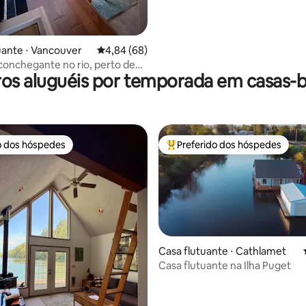
uante ⋅ Vancouver
4,84 de uma avaliação média de 5, 68 avalia
4,84 (68)
onchegante no rio, perto de
os aluguéis por temporada em casas-
 Oregon.
o dos hóspedes
Preferido dos hóspedes
o dos hóspedes
Entre os melhores preferidos d
Casa flutuante ⋅ Cathlamet
Casa flutuante na Ilha Puget
édia de 5, 191 avaliações