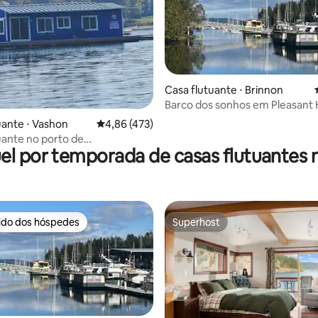
Casa flutuante ⋅ Brinnon
Barco dos sonhos em Pleasant
édia de 5, 109 avaliações
uante ⋅ Vashon
4,86 de uma avaliação média de 5, 473 avalia
4,86 (473)
uante no porto de
el por temporada de casas flutuantes n
ster, Ilha Vashon
rido dos hóspedes
Superhost
 melhores preferidos dos hóspedes
Superhost