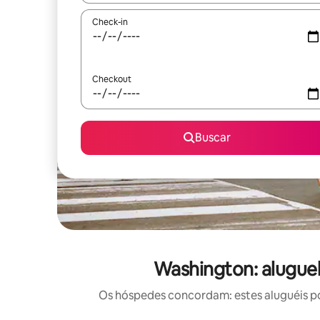
Check-in
Checkout
Buscar
Washington: aluguel
Os hóspedes concordam: estes aluguéis po