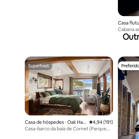
Casa flut
Cabana ac
Outr
Portland,
Superhost
Preferid
Superhost
Preferid
Casa de hóspedes ⋅ Oak Har
4,94 de uma avaliação m
4,94 (191)
bor
Casa-barco da baía de Cornet (Parque
Estadual de Deception Pass)