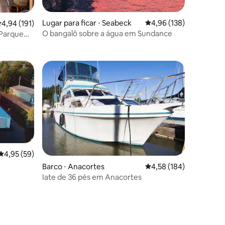
ções
Lugar para ficar ⋅ Seabeck
4,96 de uma avaliação 
4,96 (138)
,94 de uma avaliação média de 5, 191 avaliações
4,94 (191)
O bangalô sobre a água em Sundance
(Parque
os hóspedes
4,95 de uma avaliação média de 5, 59 avaliações
4,95 (59)
Barco ⋅ Anacortes
4,58 de uma avaliação 
4,58 (184)
Iate de 36 pés em Anacortes