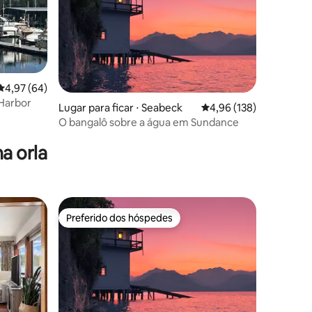
4,97 de uma avaliação média de 5, 64 avaliações
4,97 (64)
 Harbor
Lugar para ficar ⋅ Seabeck
4,96 de uma avaliação 
4,96 (138)
ções
O bangalô sobre a água em Sundance
a orla
Preferido dos hóspedes
Preferido dos hóspedes