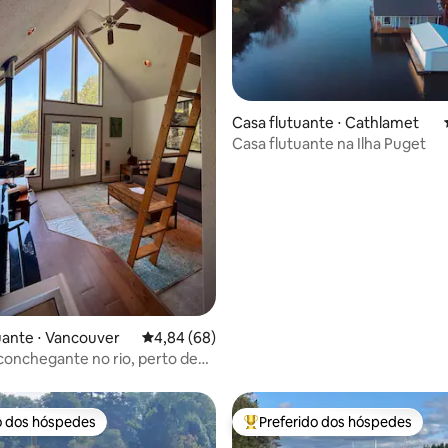
Casa flutuante ⋅ Cathlamet
Casa flutuante na Ilha Puget
édia de 5, 191 avaliações
uante ⋅ Vancouver
4,84 de uma avaliação média de 5, 68 avalia
4,84 (68)
onchegante no rio, perto de
 Oregon.
o dos hóspedes
Preferido dos hóspedes
o dos hóspedes
Entre os melhores preferidos d