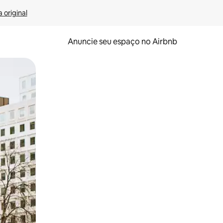
 original
Anuncie seu espaço no Airbnb
 deslizando o dedo na tela.