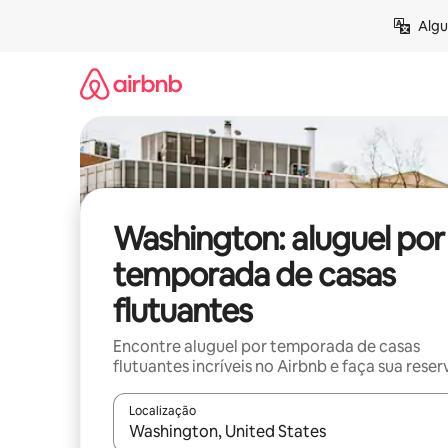
Pular
Algu
para
o
conteúdo
Washington: aluguel por
temporada de casas
flutuantes
Encontre aluguel por temporada de casas
flutuantes incríveis no Airbnb e faça sua reser
Localização
Quando os resultados estiverem disponíveis, expl