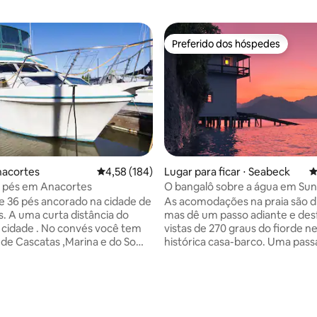
Preferido dos hóspedes
Preferido dos hóspedes
média de 5, 64 avaliações
nacortes
4,58 de uma avaliação média de 5, 184 avalia
4,58 (184)
Lugar para ficar ⋅ Seabeck
4
6 pés em Anacortes
O bangalô sobre a água em Su
e 36 pés ancorado na cidade de
As acomodações na praia são di
. A uma curta distância do
mas dê um passo adiante e des
No convés você tem
vistas de 270 graus do fiorde n
 de Cascatas ,Marina e do Som.
histórica casa-barco. Uma pas
precisará do seu carro, pois o
secreta leva a um quarto em es
 cidade fica a um quarteirão de
speakeasy e, em seguida, desc
. Existem duas cabines com
banheira de hidromassagem pri
manho completo. Banheiros
onde você pode relaxar enquan
Você precisará usar os
sol se pôr sobre o Parque Nacio