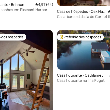
uante ⋅ Brinnon
4,97 de uma avaliação média de 5, 64 avalia
4,97 (64)
 sonhos em Pleasant Harbor
Casa de hóspedes ⋅ Oak Har
4
bor
édia de 5, 473 avaliações
Casa-barco da baía de Cornet 
Estadual de Deception Pass)
o dos hóspedes
Preferido dos hóspedes
o dos hóspedes
Entre os melhores preferidos d
édia de 5, 400 avaliações
Casa flutuante ⋅ Cathlamet
Casa flutuante na Ilha Puget