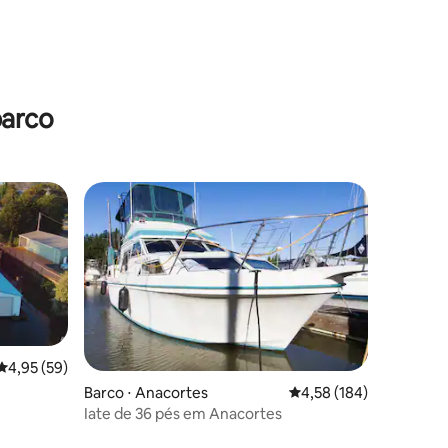
ções
barco
os hóspedes
4,95 de uma avaliação média de 5, 59 avaliações
4,95 (59)
Barco ⋅ Anacortes
4,58 de uma avaliação 
4,58 (184)
Iate de 36 pés em Anacortes