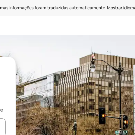
mas informações foram traduzidas automaticamente. 
Mostrar idioma
va
ore-os usando as seta para cima e para baixo do teclado ou tocando e