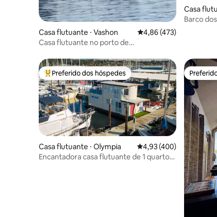
Casa flut
Barco dos
Casa flutuante ⋅ Vashon
4,86 de uma avaliação m
4,86 (473)
Casa flutuante no porto de
Quartermaster, Ilha Vashon
Preferido dos hóspedes
Preferid
Entre os melhores preferidos dos hóspedes
Preferid
Casa flutuante ⋅ Olympia
4,93 de uma avaliação m
4,93 (400)
Encantadora casa flutuante de 1 quarto
com estacionamento gratuito