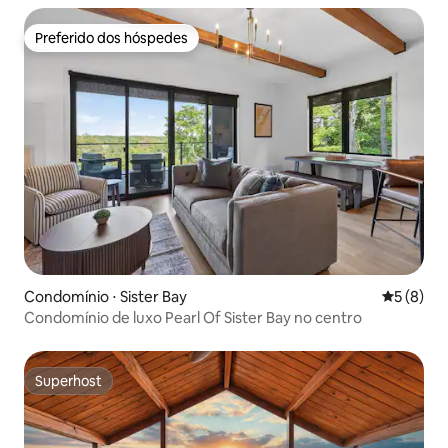
Preferido dos hóspedes
Preferido dos hóspedes
Condomínio ⋅ Sister Bay
5 de uma 
5 (8)
Condomínio de luxo Pearl Of Sister Bay no centro
Superhost
Superhost