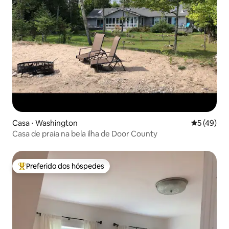
Casa ⋅ Washington
5 de uma a
5 (49)
Casa de praia na bela ilha de Door County
Preferido dos hóspedes
Entre os melhores preferidos dos hóspedes