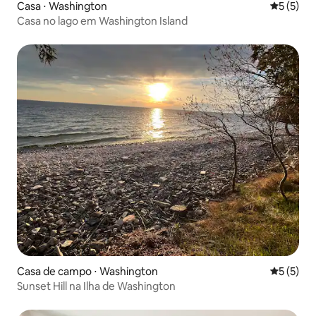
Casa ⋅ Washington
5 de uma 
5 (5)
Casa no lago em Washington Island
Casa de campo ⋅ Washington
5 de uma 
5 (5)
Sunset Hill na Ilha de Washington