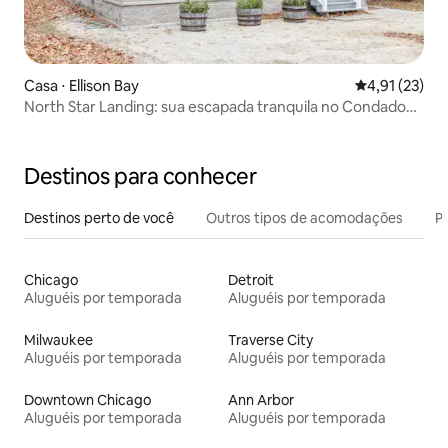
Casa ⋅ Ellison Bay
4,91 de uma a
4,91 (23)
North Star Landing: sua escapada tranquila no Condado
de Door
Destinos para conhecer
Destinos perto de você
Outros tipos de acomodações
Pr
Chicago
Detroit
Aluguéis por temporada
Aluguéis por temporada
Milwaukee
Traverse City
Aluguéis por temporada
Aluguéis por temporada
Downtown Chicago
Ann Arbor
Aluguéis por temporada
Aluguéis por temporada