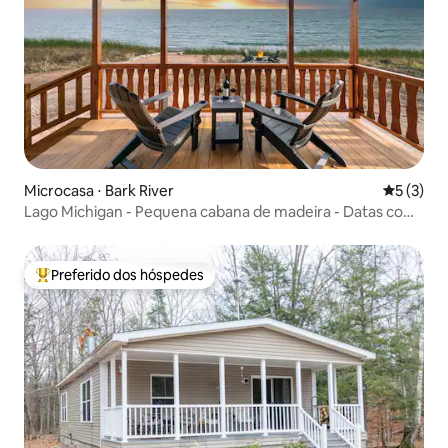
Microcasa ⋅ Bark River
5 de uma 
5 (3)
Lago Michigan - Pequena cabana de madeira - Datas com
as cores do outono!
Preferido dos hóspedes
Entre os melhores preferidos dos hóspedes