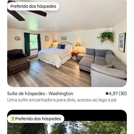
Preferido dos hóspedes
Preferido dos hóspedes
Suíte de hóspedes ⋅ Washington
4,97 de uma a
4,97 (30)
Uma suíte encantadora para dois, acesso ao lago a pé
Preferido dos hóspedes
Entre os melhores preferidos dos hóspedes