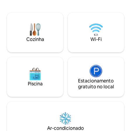
uma experiência tranquila e privada,
uma sala de estar
enquanto está perto de comodidades
com máquina de la
locais. Com muita cozinha e louça, esta
localizada no prim
casa de campo está abastecida com
camas de solteiro 
itens essenciais, jogos, com tudo o que
andar de cima na á
você precisa para relaxar. Um lugar
de campo é priva
maravilhoso para criar memórias em
autossuficiente e
Cozinha
Wi-Fi
qualquer estação.
da comunidade da 
(centro da cidade)
Estacionamento
Piscina
gratuito no local
Ar-condicionado