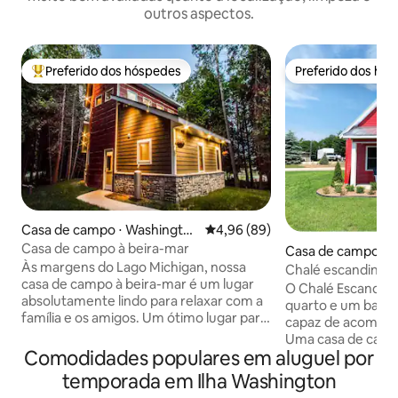
outros aspectos.
Preferido dos hóspedes
Preferido dos hó
Entre os melhores preferidos dos hóspedes
Preferido dos hó
Casa de campo ⋅ Washingto
4,96 de uma avaliação média de
4,96 (89)
n
Casa de campo à beira-mar
Casa de campo ⋅ 
Às margens do Lago Michigan, nossa
Chalé escandinav
casa de campo à beira-mar é um lugar
O Chalé Escandin
absolutamente lindo para relaxar com a
quarto e um banh
família e os amigos. Um ótimo lugar para
capaz de acomoda
andar de caiaque, pescar ou observar
Uma casa de cam
pássaros está aninhado em um ponto
Comodidades populares em aluguel por
toque de decoraç
único, em uma baía calma da Ilha de
oferece um quar
temporada em Ilha Washington
Washington. Aqui você vai desfrutar de
queen size, dois s