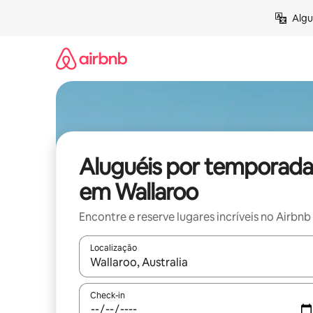
Pular
Algu
para
o
conteúdo
Aluguéis por temporada
em Wallaroo
Encontre e reserve lugares incríveis no Airbnb
Localização
Quando os resultados estiverem disponíveis, expl
Check-in