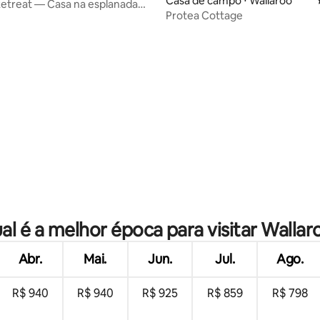
Casa de campo ⋅ Wallaroo
etreat — Casa na esplanada
Protea Cottage
i
média de 5, 62 avaliações
al é a melhor época para visitar Wallar
Abr.
Mai.
Jun.
Jul.
Ago.
R$ 940
R$ 940
R$ 925
R$ 859
R$ 798