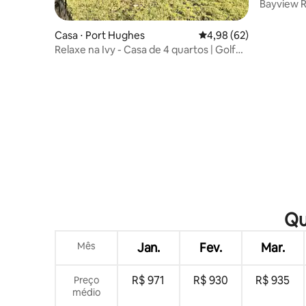
Bayview R
com Wi-F
Casa ⋅ Port Hughes
4,98 de uma avaliação 
4,98 (62)
Relaxe na Ivy - Casa de 4 quartos | Golfe
e praia
Qu
Mês
Jan.
Fev.
Mar.
R$ 971
R$ 930
R$ 935
Preço
médio