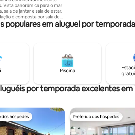
externa bem equipada e um g
ão. Vista panorâmica para o mar
quintal perfeito para churrasco
, sala de jantar e sala de estar.
estrelas da noite escura.
ação é composta por sala de
 populares em aluguel por temporada
a de jantar/familiar e cozinha.
incipal, uma cama queen size,
 vaso sanitário separado e
nimal de estimação. Três
 pé da South Beach, do cais, da
vern. Espaço para barco
e fora. Campo de golfe de 9
Estac
projetado por Greg Norman nas
i
Piscina
gratui
des. Os proprietários moram
a. Lavanderia
hada. Cachorro no local.
luguéis por temporada excelentes em
o dos hóspedes
Preferido dos hóspedes
o dos hóspedes
Preferido dos hóspedes