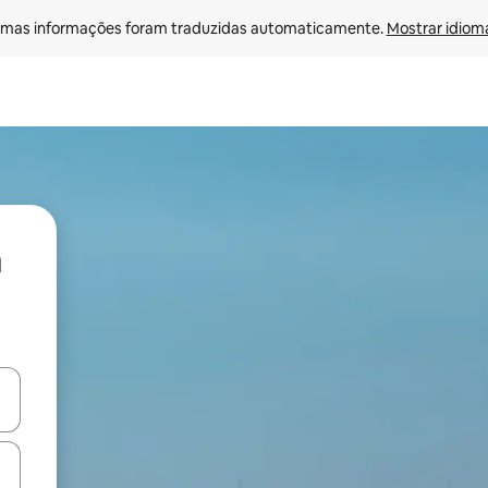
mas informações foram traduzidas automaticamente. 
Mostrar idioma
ore-os usando as seta para cima e para baixo do teclado ou tocando e