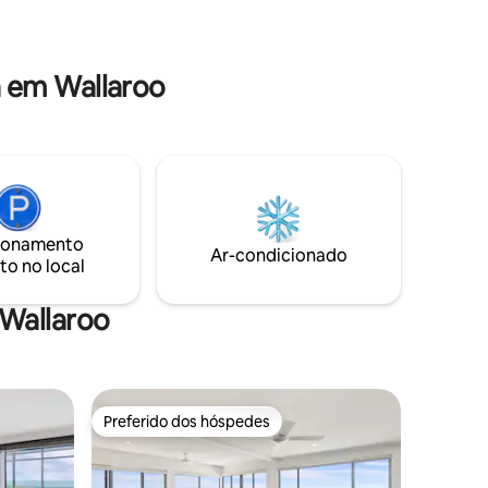
rande
s sob as
 em Wallaroo
ionamento
Ar-condicionado
to no local
 Wallaroo
Preferido dos hóspedes
Preferido dos hóspedes