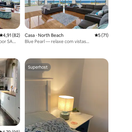
4,91 de uma avaliação média de 5, 82 avaliações
4,91 (82)
Casa ⋅ North Beach
5 de uma avaliação
5 (71)
por SA
Blue Pearl — relaxe com vistas
ções
espetaculares para o mar
Superhost
Superhost
ções