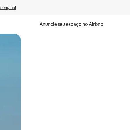
 original
Anuncie seu espaço no Airbnb
 deslizando o dedo na tela.