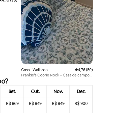
4,79 de uma avaliação média de 5, 98 avaliações
4,79 (98)
Casa ⋅ Wallaroo
4,76 de uma avaliação
4,76 (50)
Frankie’s Coorie Nook – Casa de campo
oo?
que aceita animais de estimação
Set.
Out.
Nov.
Dez.
R$ 869
R$ 849
R$ 849
R$ 900