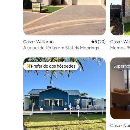
Casa ⋅ Wallaroo
5 de uma avaliação 
5 (20)
Casa ⋅ Wa
Aluguel de férias em Stately Moorings
Memea By
renovada 
Preferido dos hóspedes
Superho
Entre os melhores preferidos dos hóspedes
Superho
Casa ⋅ No