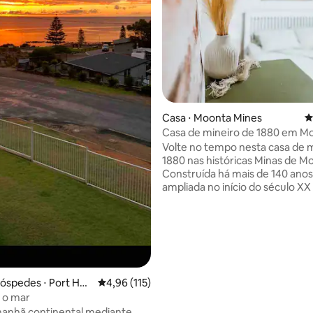
média de 5, 81 avaliações
Casa ⋅ Moonta Mines
4
Casa de mineiro de 1880 em M
Mines – Patrimônio
Volte no tempo nesta casa de 
1880 nas históricas Minas de M
Construída há mais de 140 anos
ampliada no início do século XX
homem que construiu muitas e
da Península de Yorke, ainda pos
de jantar, cozinha e banheiro q
adicionou. Com mais de 12 ano
propriedade e renovada duas v
casa de campo combina pared
pedra originais e portas baixas
hóspedes ⋅ Port Hug
4,96 de uma avaliação média de 5, 115 avalia
4,96 (115)
confortos modernos, uma larei
a o mar
aconchegante, uma cozinha in
manhã continental mediante