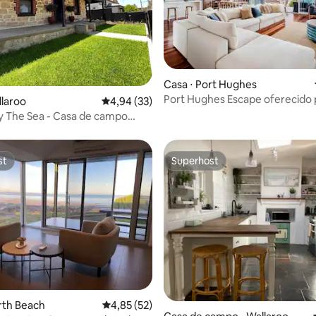
Casa ⋅ Port Hughes
Port Hughes Escape oferecido 
média de 5, 20 avaliações
llaroo
4,94 de uma avaliação média de 5, 33 avalia
4,94 (33)
Stays
 The Sea - Casa de campo
- Wallaroo
st
Superhost
st
Superhost
rth Beach
4,85 de uma avaliação média de 5, 52 avalia
4,85 (52)