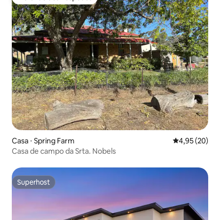
Preferido dos hóspedes
Casa ⋅ Spring Farm
4,95 de uma a
4,95 (20)
Casa de campo da Srta. Nobels
Superhost
Superhost