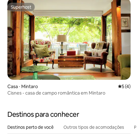
Superhost
Superhost
Casa ⋅ Mintaro
5 de uma 
5 (4)
Cisnes - casa de campo romântica em Mintaro
Destinos para conhecer
Destinos perto de você
Outros tipos de acomodações
Pr