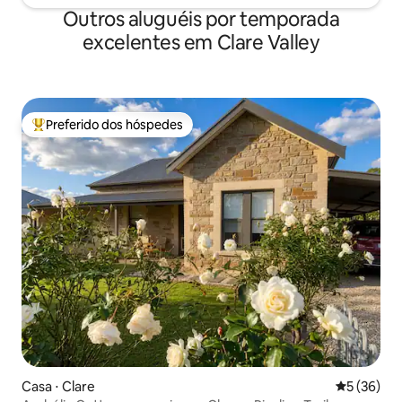
Outros aluguéis por temporada
excelentes em Clare Valley
Preferido dos hóspedes
Entre os melhores preferidos dos hóspedes
Casa ⋅ Clare
5 de uma a
5 (36)