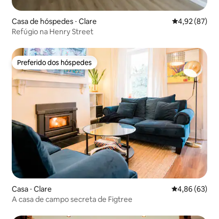
Casa de hóspedes ⋅ Clare
4,92 de uma a
4,92 (87)
Refúgio na Henry Street
Preferido dos hóspedes
Preferido dos hóspedes
Casa ⋅ Clare
4,86 de uma a
4,86 (63)
A casa de campo secreta de Figtree