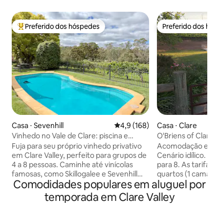
Preferido dos hóspedes
Preferido dos hó
Entre os melhores preferidos dos hóspedes
Preferido dos hó
Casa ⋅ Sevenhill
4,9 de uma avaliação média de 
4,9 (168)
Casa ⋅ Clare
Vinhedo no Vale de Clare: piscina e
O'Briens of Clare 
caminhada até as vinícolas
| vista para o vinh
Fuja para seu próprio vinhedo privativo
Acomodação eleg
em Clare Valley, perfeito para grupos de
Cenário idílico. E
4 a 8 pessoas. Caminhe até vinícolas
para 8. As tarifas 
famosas, como Skillogalee e Sevenhill
quartos (1 cama k
Comodidades populares em aluguel por
Cellars, e depois volte para relaxar à
Mistura de person
beira da piscina, desfrutar de longos
Decks amplos para 
temporada em Clare Valley
almoços e descansar perto da lareira
embutida. Ar con
externa ou com vista para as vinhas.
Fogueira. 5 acres 