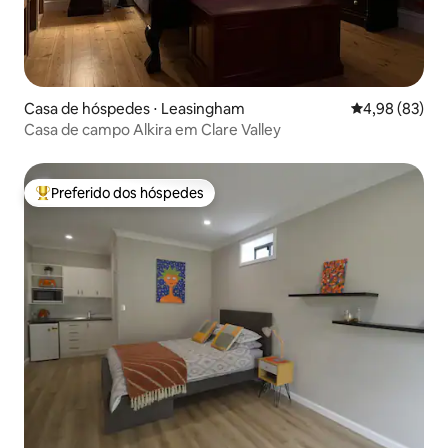
Casa de hóspedes ⋅ Leasingham
4,98 de uma a
4,98 (83)
Casa de campo Alkira em Clare Valley
Preferido dos hóspedes
Entre os melhores preferidos dos hóspedes