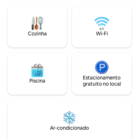
Situada entre jardins e gramados
minutos de carro 
amplos, a casa oferece 4 quartos, 2
restaurantes, Riesl
banheiros, cozinha totalmente
classe mundial. A
equipada, sala de jogos e várias áreas de
Família amigável e
estar. As trilhas para caminhada/ciclismo
crianças. Animais
começam no portão da frente, com a
mediante solicitaçã
Cozinha
Wi-Fi
Trilha Riesling e o hotel bem perto. A
observar as estrel
localização é excelente.
O lugar perfeito pa
Estacionamento
Piscina
gratuito no local
Ar-condicionado