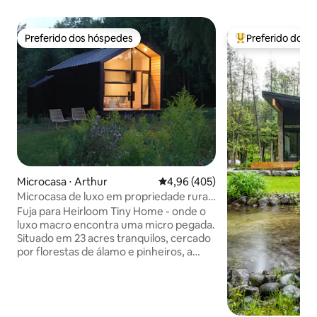
Preferido dos hóspedes
Preferido dos 
Preferido dos hóspedes
Entre os melhore
Microcasa ⋅ Arthur
4,96 de uma avaliação média de 
4,96 (405)
Microcasa de luxo em propriedade rural
tranquila
Fuja para Heirloom Tiny Home - onde o
luxo macro encontra uma micro pegada.
Situado em 23 acres tranquilos, cercado
por florestas de álamo e pinheiros, a
apenas 10 minutos da pitoresca cidade
de Elora. Acorde com vistas serenas da
lagoa enquanto cavalos e ovelhas
pastam na sua vista. Lençóis orgânicos,