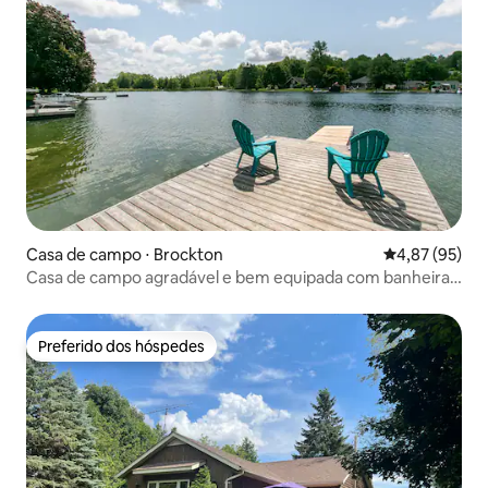
Casa de campo ⋅ Brockton
4,87 de uma a
4,87 (95)
Casa de campo agradável e bem equipada com banheira
de hidromassagem
Preferido dos hóspedes
Preferido dos hóspedes