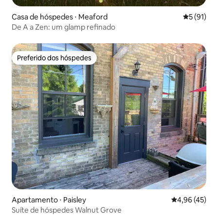
Casa de hóspedes ⋅ Meaford
5 de uma a
5 (91)
De A a Zen: um glamp refinado
Preferido dos hóspedes
Preferido dos hóspedes
Apartamento ⋅ Paisley
4,96 de uma a
4,96 (45)
Suíte de hóspedes Walnut Grove