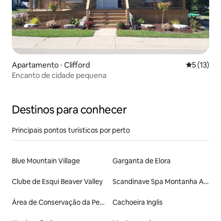
Apartamento ⋅ Clifford
5 de uma a
5 (13)
Encanto de cidade pequena
Destinos para conhecer
Principais pontos turísticos por perto
Blue Mountain Village
Garganta de Elora
Clube de Esqui Beaver Valley
Scandinave Spa Montanha Azul
Área de Conservação da Pedreira Elora
Cachoeira Inglis