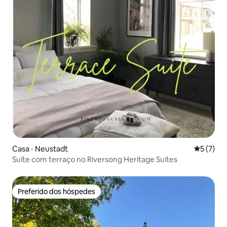
Casa ⋅ Neustadt
5 de uma 
5 (7)
Suíte com terraço no Riversong Heritage Suites
Preferido dos hóspedes
Preferido dos hóspedes