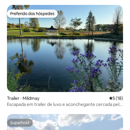
Preferido dos hóspedes
Preferido dos hóspedes
Trailer ⋅ Mildmay
5 de uma a
5 (18)
Escapada em trailer de luxo e aconchegante cercada pela
natureza
Superhost
Superhost