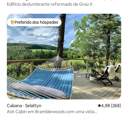
Edifício deslumbrante reformado de Grau II
Preferido dos hóspedes
Entre os melhores preferidos dos hóspedes
Cabana ⋅ Selattyn
4,98 de uma ava
4,98 (268)
Ash Cabin em Bramblewoods com uma vista
deslumbrante