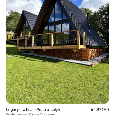
Lugar para ficar ⋅ Pentre-celyn
4,97 de uma a
4,97 (70)
Frida Lodge [Graig Escapes]