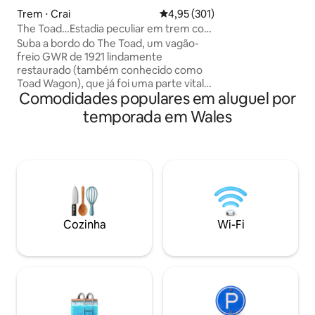
circundante. Acen
Trem ⋅ Crai
4,95 de uma avaliação média de 
4,95 (301)
fique preguiçoso, 
The Toad…Estadia peculiar em trem com
hidromassagem, ob
banheira de hidromassagem a lenha
Suba a bordo do The Toad, um vagão-
incríveis céus no
freio GWR de 1921 lindamente
aprecie a majesto
restaurado (também conhecido como
planeja (ou se rec
Toad Wagon), que já foi uma parte vital
Comodidades populares em aluguel por
dos trens de mercadorias do pós-
guerra. Pesando 20 toneladas e repleta
temporada em Wales
de características rústicas originais, esta
carroça histórica oferece acomodações
autossuficientes com personalidade e
um toque de luxo. Desfrute de sua
própria suíte privativa com chuveiro
quente, banheira de hidromassagem a
lenha e trilha sonora pacífica de canto de
pássaros e vida no campo. O Toad é uma
Cozinha
Wi-Fi
base fantástica durante todo o ano para
explorar os Brecon Beacons e muito
mais.