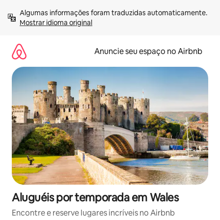
Pular
Algumas informações foram traduzidas automaticamente. 
para
Mostrar idioma original
o
conteúdo
Anuncie seu espaço no Airbnb
Aluguéis por temporada em Wales
Encontre e reserve lugares incríveis no Airbnb