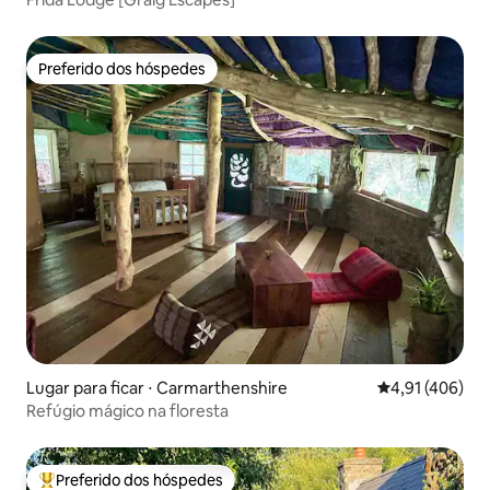
Preferido dos hóspedes
Preferido dos hóspedes
Lugar para ficar ⋅ Carmarthenshire
4,91 de uma av
4,91 (406)
Refúgio mágico na floresta
Preferido dos hóspedes
Entre os melhores preferidos dos hóspedes