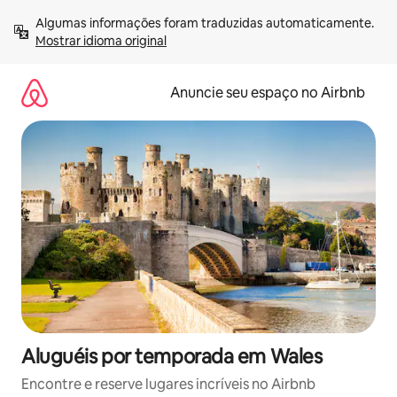
Pular
Algumas informações foram traduzidas automaticamente. 
para
Mostrar idioma original
o
conteúdo
Anuncie seu espaço no Airbnb
Aluguéis por temporada em Wales
Encontre e reserve lugares incríveis no Airbnb