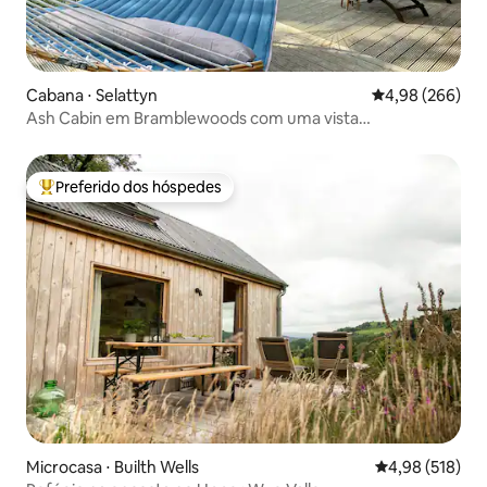
Cabana ⋅ Selattyn
4,98 de uma ava
4,98 (266)
Ash Cabin em Bramblewoods com uma vista
deslumbrante
Preferido dos hóspedes
Entre os melhores preferidos dos hóspedes
Microcasa ⋅ Builth Wells
4,98 de uma av
4,98 (518)