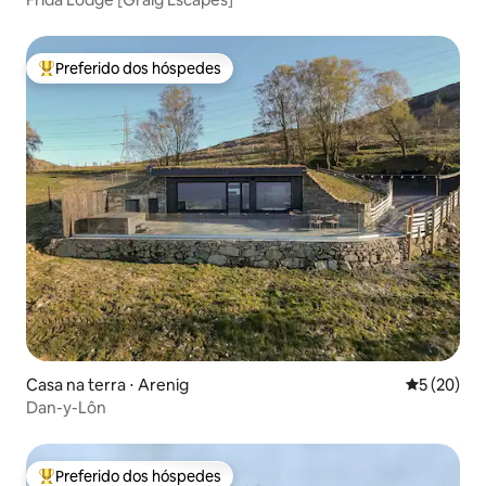
Preferido dos hóspedes
Entre os melhores preferidos dos hóspedes
Casa na terra ⋅ Arenig
5 de uma a
5 (20)
Dan-y-Lôn
Preferido dos hóspedes
Entre os melhores preferidos dos hóspedes