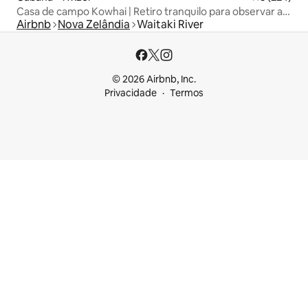
Casa de campo Kowhai | Retiro tranquilo para observar as
Airbnb
Nova Zelândia
Waitaki River
estrelas
© 2026 Airbnb, Inc.
Privacidade
Termos