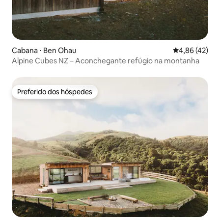
Cabana ⋅ Ben Ohau
4,86 de uma a
4,86 (42)
Alpine Cubes NZ – Aconchegante refúgio na montanha
Preferido dos hóspedes
Preferido dos hóspedes