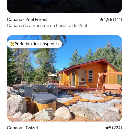
Cabana ⋅ Peel Forest
4,96 de uma av
4,96 (141)
Cabana de arvorismo na floresta de Peel
Preferido dos hóspedes
Entre os melhores preferidos dos hóspedes
Cabana ⋅ Twizel
5 de uma av
5 (224)