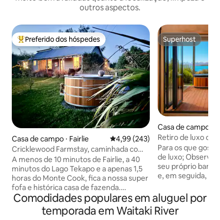
outros aspectos.
Preferido dos hóspedes
Superhost
Entre os melhores preferidos dos hóspedes
Superhost
Casa de campo ⋅ L
po
Retiro de luxo do 
Casa de campo ⋅ Fairlie
4,99 de uma avaliação média de 
4,99 (243)
Tekapo
Para os que gost
Cricklewood Farmstay, caminhada com
de luxo; Observe a Via Láctea a partir do
alpacas e banheira de hidromassagem
A menos de 10 minutos de Fairlie, a 40
seu próprio banheir
minutos do Lago Tekapo e a apenas 1,5
e, em seguida, en
horas do Monte Cook, fica a nossa super
quente. Desfrute
fofa e histórica casa de fazenda.
cama king size co
Comodidades populares em aluguel por
Observe e acaricie nossos animais
luxo, olhando dire
amigáveis da casa de campo e
temporada em Waitaki River
as montanhas além
experimente algumas das melhores