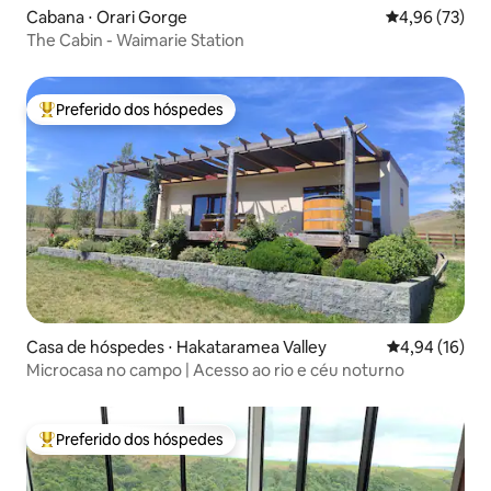
Cabana ⋅ Orari Gorge
4,96 de uma a
4,96 (73)
The Cabin - Waimarie Station
Preferido dos hóspedes
Entre os melhores preferidos dos hóspedes
Casa de hóspedes ⋅ Hakataramea Valley
4,94 de uma a
4,94 (16)
Microcasa no campo | Acesso ao rio e céu noturno
Preferido dos hóspedes
Entre os melhores preferidos dos hóspedes