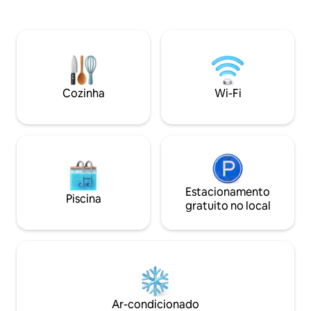
em nosso banheir
vistas de estrelas da Nova Zelândia da
desfrute de um ch
nossa bela banheira de hidromassagem.
dois. Aprecie as vistas desobstruídas do
Durante a sua estadia, oferecemos um
lago e das montan
passeio gratuito de 1 hora com animais,
estar durante o d
no qual você visitará alguns dos nossos
sofá ou no beanbag
animais amigáveis, incluindo a
noite. Isto é o para
alimentação de nossos cordeiros de
Cozinha
Wi-Fi
estimação (agosto-dezembro), uma
caminhada 🦙com alpacas e nossos
cavalos, gatos, cães e galinhas amigáveis
🥰
Estacionamento
Piscina
gratuito no local
Ar-condicionado