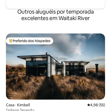
Outros aluguéis por temporada
excelentes em Waitaki River
Preferido dos hóspedes
Entre os melhores preferidos dos hóspedes
Casa ⋅ Kimbell
4,98 de uma a
4,98 (55)
Dobson Serenity