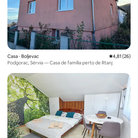
Casa ⋅ Boljevac
4,81 de uma a
4,81 (26)
Podgorac, Sérvia — Casa de família perto de Rtanj