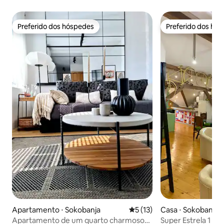
Preferido dos hóspedes
Preferido dos hó
Preferido dos hóspedes
Preferido dos hó
Apartamento ⋅ Sokobanja
5 de uma avaliação média de
5 (13)
Casa ⋅ Sokobanja
Apartamento de um quarto charmoso
Super Estrela 1