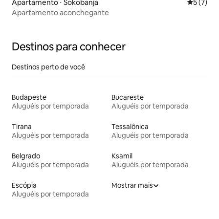
Apartamento ⋅ Sokobanja
5 de uma 
5 (7)
Apartamento aconchegante
Destinos para conhecer
Destinos perto de você
Budapeste
Bucareste
Aluguéis por temporada
Aluguéis por temporada
Tirana
Tessalônica
Aluguéis por temporada
Aluguéis por temporada
Belgrado
Ksamil
Aluguéis por temporada
Aluguéis por temporada
Escópia
Mostrar mais
Aluguéis por temporada