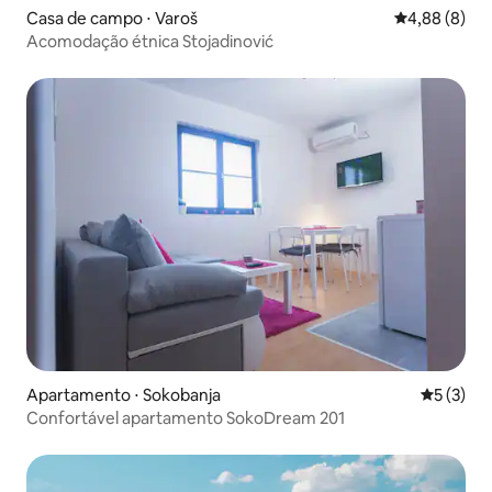
Casa de campo ⋅ Varoš
4,88 de uma 
4,88 (8)
Acomodação étnica Stojadinović
Apartamento ⋅ Sokobanja
5 de uma 
5 (3)
Confortável apartamento SokoDream 201