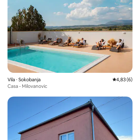
Vila ⋅ Sokobanja
4,83 de uma 
4,83 (6)
Casa - Milovanovic