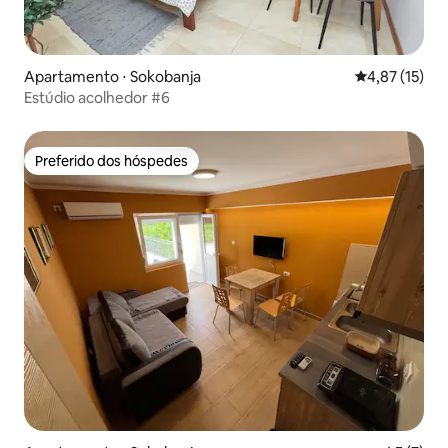
Apartamento ⋅ Sokobanja
4,87 de uma a
4,87 (15)
Estúdio acolhedor #6
Preferido dos hóspedes
Preferido dos hóspedes