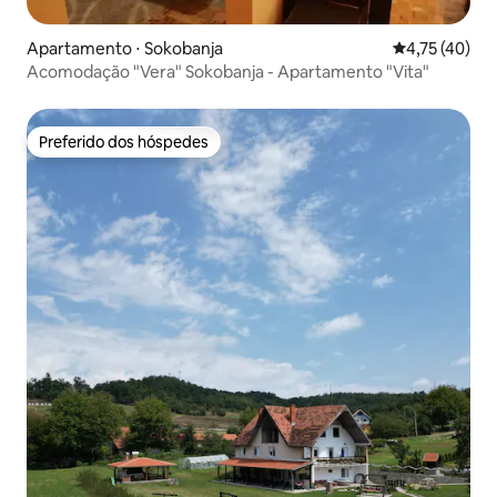
Apartamento ⋅ Sokobanja
4,75 de uma a
4,75 (40)
Acomodação "Vera" Sokobanja - Apartamento "Vita"
Preferido dos hóspedes
Preferido dos hóspedes