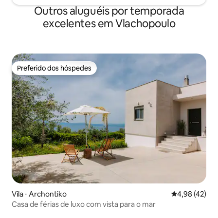
Outros aluguéis por temporada
excelentes em Vlachopoulo
Preferido dos hóspedes
Preferido dos hóspedes
Vila ⋅ Archontiko
4,98 de uma a
4,98 (42)
Casa de férias de luxo com vista para o mar