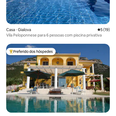
Casa ⋅ Gialova
5 de uma a
5 (19)
Vila Peloponnese para 6 pessoas com piscina privativa
Preferido dos hóspedes
Entre os melhores preferidos dos hóspedes