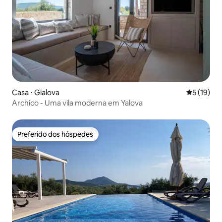
Casa ⋅ Gialova
5 de uma a
5 (19)
Archico - Uma vila moderna em Yalova
Preferido dos hóspedes
Preferido dos hóspedes