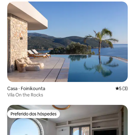
Casa ⋅ Foinikounta
5 de uma 
5 (3)
Vila On the Rocks
Preferido dos hóspedes
Preferido dos hóspedes