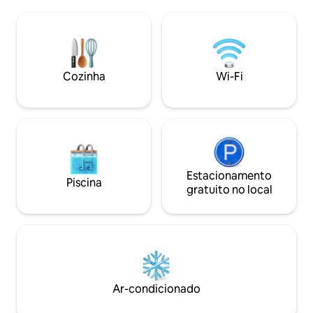
atmosfera animada para garantir que
encontrará tudo o
sua estadia seja verdadeiramente
a sua estadia; s/m,
memorável e apreciada. Wi-Fi gratuito e
tabernas, padarias
estacionamento privado estão
ideal para explora
disponíveis. Além disso, um churrasco é
nadar nas muitas p
fornecido para sua diversão. Não perca a
muitos pontos turí
Cozinha
Wi-Fi
oportunidade de um refúgio ideal!
estacionamento g
Estacionamento
Piscina
gratuito no local
Ar-condicionado