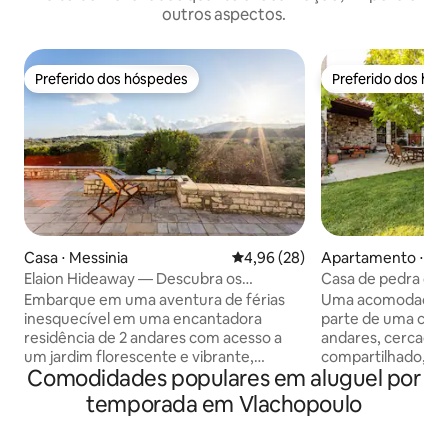
outros aspectos.
Preferido dos hóspedes
Preferido dos hó
Preferido dos hóspedes
Preferido dos hó
Casa ⋅ Messinia
4,96 de uma avaliação média de
4,96 (28)
Apartamento ⋅ Pet
Elaion Hideaway — Descubra os
Casa de pedra com
segredos de Petalidi
em Petalidi
Embarque em uma aventura de férias
Uma acomodação c
inesquecível em uma encantadora
parte de uma casa
residência de 2 andares com acesso a
andares, cercada 
um jardim florescente e vibrante,
compartilhado, a 
Comodidades populares em aluguel por
cercado por olivais, a apenas 1 km da
praia de Karia, of
praia e a 2,5 km de Petalidi! Descubra
incrível A uma cur
temporada em Vlachopoulo
tesouros escondidos ao longo da costa,
encontrará um re
prove a culinária local e absorva a
enquanto em Petal