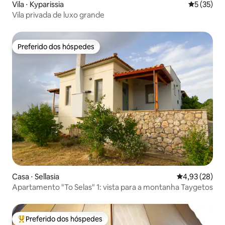
Vila ⋅ Kyparissia
5 de uma a
5 (35)
Vila privada de luxo grande
Preferido dos hóspedes
Preferido dos hóspedes
Casa ⋅ Sellasia
4,93 de uma a
4,93 (28)
Apartamento "To Selas" 1: vista para a montanha Taygetos
Preferido dos hóspedes
Entre os melhores preferidos dos hóspedes