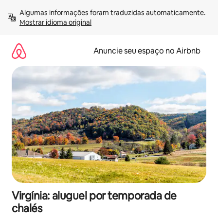
Pular
Algumas informações foram traduzidas automaticamente. 
para
Mostrar idioma original
o
conteúdo
Anuncie seu espaço no Airbnb
Virgínia: aluguel por temporada de
chalés