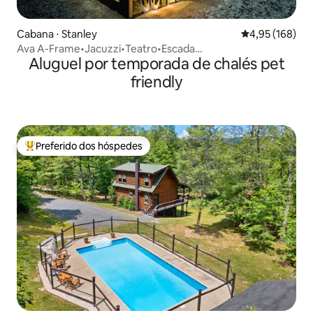
Cabana ⋅ Stanley
4,95 de uma av
4,95 (168)
Ava A-Frame•Jacuzzi•Teatro•Escada
Aluguel por temporada de chalés pet
escondida•Carregamento de veículos elétricos
friendly
Preferido dos hóspedes
Entre os melhores preferidos dos hóspedes