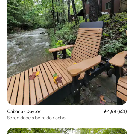
Cabana ⋅ Dayton
4,99 de uma av
4,99 (521)
Serenidade à beira do riacho