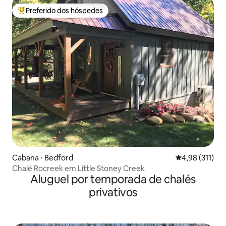
Preferido dos hóspedes
Entre os melhores preferidos dos hóspedes
Cabana ⋅ Bedford
4,98 de uma av
4,98 (311)
Chalé Rocreek em Little Stoney Creek
Aluguel por temporada de chalés
privativos