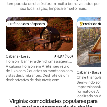
temporada de chalés foram muito bem avaliados por
sua localização, limpeza e muito mais.
Preferido dos hóspedes
Preferido dos 
Preferido dos hóspedes
Entre os melhore
Cabana ⋅ Luray
4,97 de uma avaliação média de 
4,97 (100)
Horizon | Banheira de hidromassagem,
lareiras, sauna, tomada para veículos
A cabana Horizon em Arête, seu retiro
elétricos
de luxo com 2 quartos na montanha com
Cabana ⋅ Basye
vistas deslumbrantes. Desfrute de um
Chalé triangular a
deck privativo de dois níveis com
cães com banheir
Bem-vindo ao The Sha
banheira de hidromassagem, mergulho
impressionante re
frio e sauna a vapor de cedro para
formato de A rec
relaxar ao máximo. No interior, o
localizado no Val
banheiro inspirado em spa oferece pisos
Virgínia: comodidades populares para
poucos minutos do
aquecidos e toalheiro, além de um
resort aberto o a