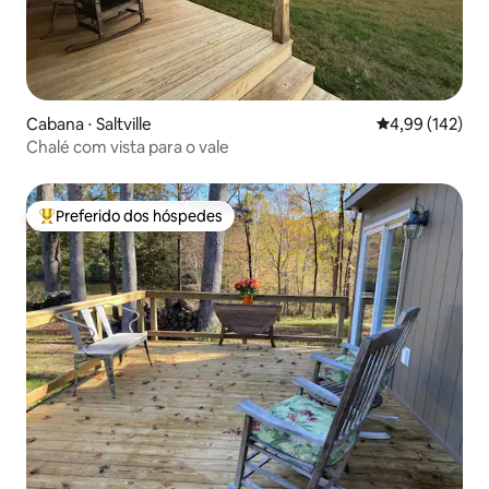
Cabana ⋅ Saltville
4,99 de uma av
4,99 (142)
Chalé com vista para o vale
Preferido dos hóspedes
Entre os melhores preferidos dos hóspedes