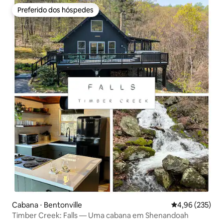
Preferido dos hóspedes
Preferido dos hóspedes
Cabana ⋅ Bentonville
4,96 de uma av
4,96 (235)
Timber Creek: Falls — Uma cabana em Shenandoah