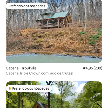
Preferido dos hóspedes
Preferido dos hóspedes
Cabana ⋅ Troutville
4,95 de uma ava
4,95 (200)
Cabana Triple Crown com lago de trutas!
Preferido dos hóspedes
Entre os melhores preferidos dos hóspedes