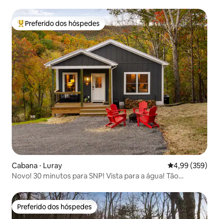
Preferido dos hóspedes
Entre os melhores preferidos dos hóspedes
Cabana ⋅ Luray
4,99 de uma ava
4,99 (359)
Novo! 30 minutos para SNP! Vista para a água! Tão
aconchegante! - RR
Preferido dos hóspedes
Preferido dos hóspedes