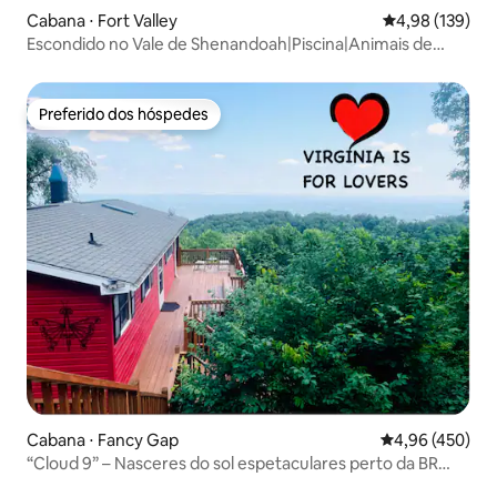
Cabana ⋅ Fort Valley
4,98 de uma av
4,98 (139)
Escondido no Vale de Shenandoah|Piscina|Animais de
Estimação|Lareira
Preferido dos hóspedes
Preferido dos hóspedes
Cabana ⋅ Fancy Gap
4,96 de uma av
4,96 (450)
“Cloud 9” – Nasceres do sol espetaculares perto da BR
Parkway