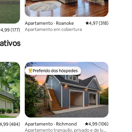
ções
Apartamento ⋅ Roanoke
4,97 de uma avaliação 
4,97 (318)
Apartamento em cobertura
,99 de uma avaliação média de 5, 177 avaliações
4,99 (177)
ativos
Preferido dos hóspedes
os hóspedes
Entre os melhores preferidos dos hóspedes
Apartamento ⋅ Richmond
4,99 de uma avaliação 
4,99 (106)
,99 de uma avaliação média de 5, 484 avaliações
4,99 (484)
ções
Apartamento tranquilo, privado e de luxo