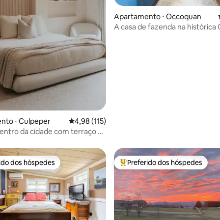
édia de 5, 230 avaliações
Apartamento ⋅ Occoquan
A casa de fazenda na históric
perto de D.C.
nto ⋅ Culpeper
4,98 de uma avaliação média de 5, 115 avalia
4,98 (115)
centro da cidade com terraço ao
rido dos hóspedes
Preferido dos hóspedes
 melhores preferidos dos hóspedes
Entre os melhores preferidos d