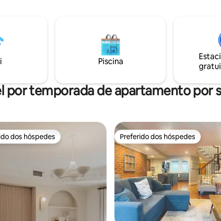
ésticos, etc. Seu quarto é self
Morven Park e muitas vinícolas,
com entrada privativa (código
cervejarias e festivais de Loud
, cozinha completa e banheiro
adequado para adultos que pr
s na propriedade
relaxar, recarregar as energias 
e você precisar de alguma
reacender em um ambiente rús
Geralmente, há um serviço de c
Estac
 operacionais neste momento.
muito bom, mas não há Wi-Fi.
i
Piscina
gratui
l por temporada de apartamento por
rido dos hóspedes
Preferido dos hóspedes
 melhores preferidos dos hóspedes
Preferido dos hóspedes