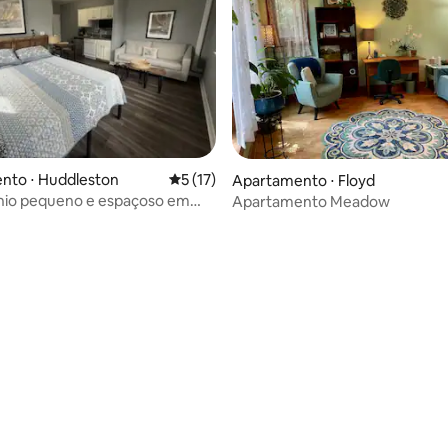
nto ⋅ Huddleston
5 de uma avaliação média de 5, 17 avalia
5 (17)
Apartamento ⋅ Floyd
io pequeno e espaçoso em
Apartamento Meadow