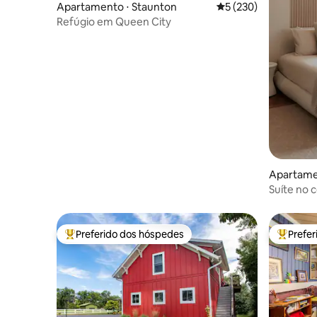
Apartamento ⋅ Staunton
5 de uma avaliação m
5 (230)
Refúgio em Queen City
Apartame
Suíte no 
ar livre
Preferido dos hóspedes
Prefe
Entre os melhores preferidos dos hóspedes
Entre os