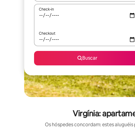
Check-in
Checkout
Buscar
Virgínia: apartam
Os hóspedes concordam: estes aluguéis 