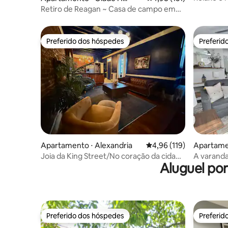
Mockingb
Retiro de Reagan ~ Casa de campo em
fazenda de 45 acres
Preferido dos hóspedes
Preferid
Preferido dos hóspedes
Preferid
Apartamento ⋅ Alexandria
4,96 de uma avaliação m
4,96 (119)
Apartamen
Joia da King Street/No coração da cidade
A varanda
Aluguel po
antiga
Preferido dos hóspedes
Preferid
Preferido dos hóspedes
Preferid