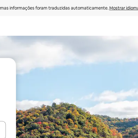
mas informações foram traduzidas automaticamente. 
Mostrar idioma
ore-os usando as seta para cima e para baixo do teclado ou tocando e