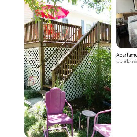
Apartame
Condomín
SML