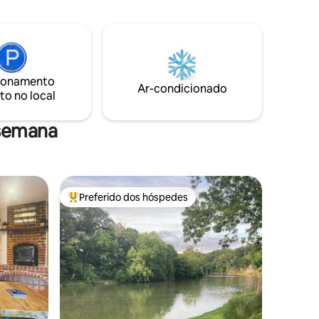
Compras estão a poucos minutos de
oun. Mais
distância. Paz e tranquilidade, acres para
ocuram
explorar, a Parker Mountain Carriage
e
House fica acima da garagem, conectada
tico.
à casa principal. Respeitamos sua
elular
privacidade e estamos disponíveis
ionamento
Ar-condicionado
conforme necessário.
to no local
 semana
Preferido dos hóspedes
Entre os melhores preferidos dos hóspedes