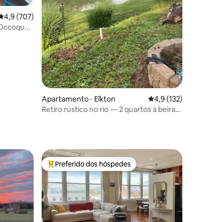
4,9 de uma avaliação média de 5, 707 avaliações
4,9 (707)
a Occoquan
Apartamento ⋅ Elkton
4,9 de uma avaliação 
4,9 (132)
Retiro rústico no rio — 2 quartos à beira-
mar
ções
Preferido dos hóspedes
os hóspedes
Entre os melhores preferidos dos hóspedes