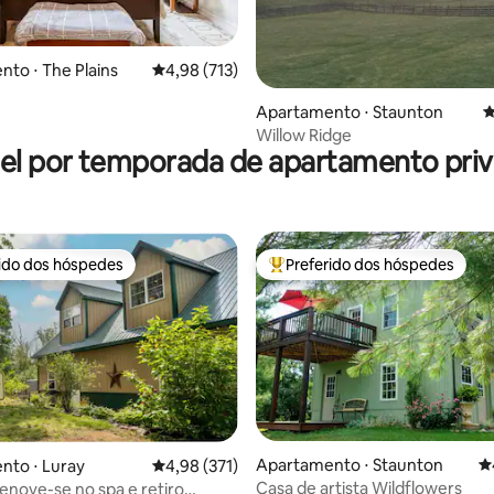
to ⋅ The Plains
4,98 de uma avaliação média de 5, 713 avalia
4,98 (713)
édia de 5, 556 avaliações
Apartamento ⋅ Staunton
4
Willow Ridge
el por temporada de apartamento priv
rido dos hóspedes
Preferido dos hóspedes
 melhores preferidos dos hóspedes
Entre os melhores preferidos d
Apartamento ⋅ Staunton
4
nto ⋅ Luray
4,98 de uma avaliação média de 5, 371 avalia
4,98 (371)
Casa de artista Wildflowers
renove-se no spa e retiro
édia de 5, 131 avaliações