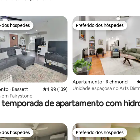
ird
o dos hóspedes
Preferido dos hóspedes
o dos hóspedes
Preferido dos hóspedes
Apartamento ⋅ Richmond
4
Unidade espaçosa no Arts Distr
édia de 5, 119 avaliações
to ⋅ Bassett
4,99 de uma avaliação média de 5, 139 avalia
4,99 (139)
 em Fairystone
r temporada de apartamento com hi
o dos hóspedes
Preferido dos hóspedes
o dos hóspedes
Preferido dos hóspedes