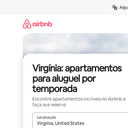
Pular
Algu
para
o
conteúdo
Virgínia: apartamentos
para aluguel por
temporada
Encontre apartamentos incríveis no Airbnb e
faça sua reserva
Localização
Quando os resultados estiverem disponíveis, expl