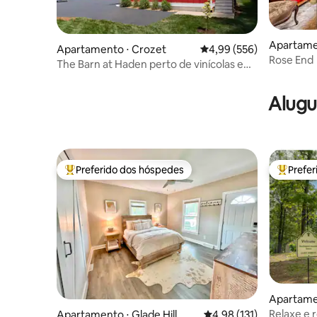
Apartamen
Apartamento ⋅ Crozet
4,99 de uma avaliação m
4,99 (556)
Rose End
The Barn at Haden perto de vinícolas e
C'ville
Alugu
Preferido dos hóspedes
Prefe
Entre os melhores preferidos dos hóspedes
Entre os
Apartame
Relaxe e 
Apartamento ⋅ Glade Hill
4,98 de uma avaliação m
4,98 (131)