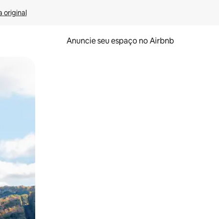
 original
Anuncie seu espaço no Airbnb
 deslizando o dedo na tela.