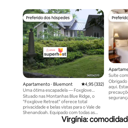
Preferido dos hóspedes
Preferid
Preferido dos hóspedes
Preferid
Apartamen
Suíte com
Spa Retre
Obrigado 
Apartamento ⋅ Bluemont
4,95 de uma avaliação m
4,95 (332)
aqui. Est
Uma ótima escapadela — Foxglove
precauçõe
Retreat
Situado nas Montanhas Blue Ridge, o
segurança
"Foxglove Retreat" oferece total
hóspedes
privacidade e belas vistas para o Vale de
desinfeta
Shenandoah. Equipado com todas as
estamos d
Virgínia: comodida
necessidades para uma experiência
maçanetas
descontraída e luxuosa, o "Foxglove
controles