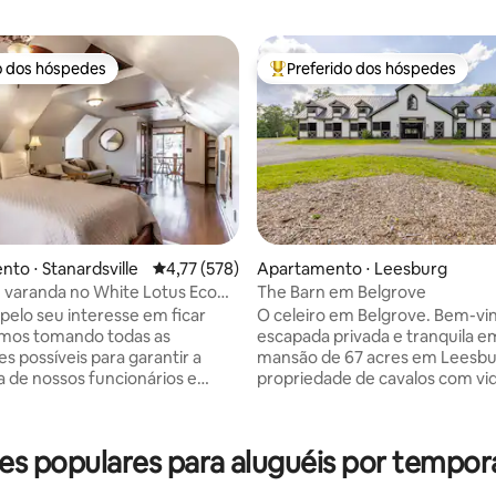
o dos hóspedes
Preferido dos hóspedes
o dos hóspedes
Entre os melhores preferidos d
to ⋅ Stanardsville
4,77 de uma avaliação média de 5, 578 avalia
4,77 (578)
Apartamento ⋅ Leesburg
 varanda no White Lotus Eco
The Barn em Belgrove
at
pelo seu interesse em ficar
O celeiro em Belgrove. Bem-vi
édia de 5, 332 avaliações
amos tomando todas as
escapada privada e tranquila 
s possíveis para garantir a
mansão de 67 acres em Leesb
 de nossos funcionários e
propriedade de cavalos com vi
 usando exclusivamente
selvagem abundante oferece 
ntes aprovados pelo CDC e
escapada tranquila em uma pr
esinfetando todas as
histórica. Este apartamento c
des populares para aluguéis por tempo
 das portas, interruptores,
está localizado acima do celeiro
 remotos, armários,
conveniente para o centro de 