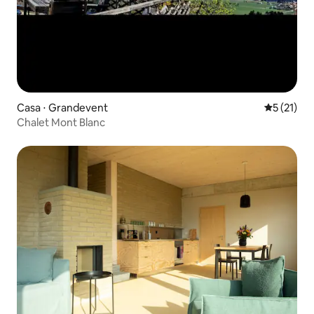
Casa ⋅ Grandevent
5 de uma a
5 (21)
Chalet Mont Blanc