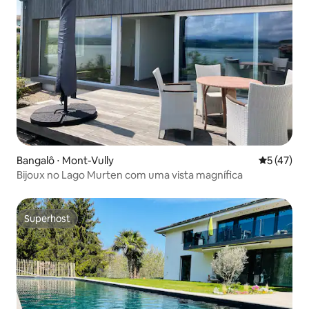
Bangalô ⋅ Mont-Vully
5 de uma a
5 (47)
Bijoux no Lago Murten com uma vista magnífica
Superhost
Superhost