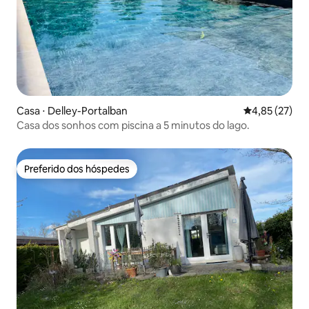
Casa ⋅ Delley-Portalban
4,85 de uma a
4,85 (27)
Casa dos sonhos com piscina a 5 minutos do lago.
Preferido dos hóspedes
Preferido dos hóspedes