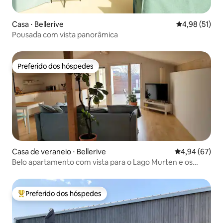
Casa ⋅ Bellerive
4,98 de uma a
4,98 (51)
Pousada com vista panorâmica
Preferido dos hóspedes
Preferido dos hóspedes
Casa de veraneio ⋅ Bellerive
4,94 de uma a
4,94 (67)
Belo apartamento com vista para o Lago Murten e os
Alpes
Preferido dos hóspedes
Entre os melhores preferidos dos hóspedes