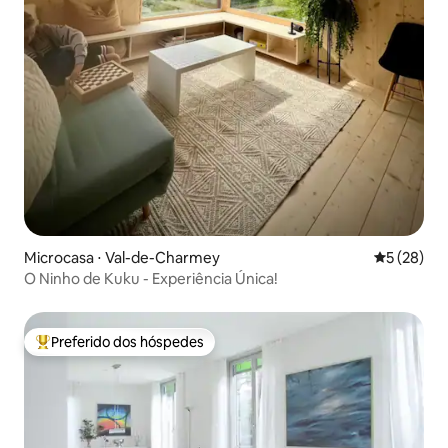
Microcasa ⋅ Val-de-Charmey
5 de uma a
5 (28)
O Ninho de Kuku - Experiência Única!
Preferido dos hóspedes
Entre os melhores preferidos dos hóspedes