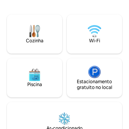
frente à acomodação. Localizad
histórico romano de Avenches, com
ambiente tranquilo
suas muitas ruínas, e ao Lago de Murten.
recarregar as ene
O apartamento está totalmente
enquanto aproveit
equipado: panos, detergente, roupas de
e passeios da região. A poucos pas
cama, etc. Também oferecemos
acomodação: uma
possíveis serviços de transporte para a
padaria.
estação de trem mais próxima, se
Cozinha
Wi-Fi
desejado.
Estacionamento
Piscina
gratuito no local
Ar-condicionado