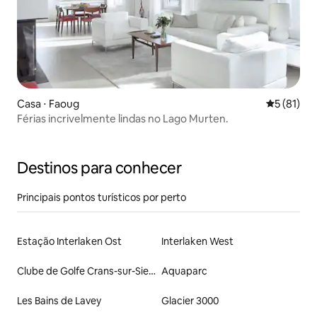
Casa ⋅ Faoug
5 de uma a
5 (81)
Férias incrivelmente lindas no Lago Murten.
Destinos para conhecer
Principais pontos turísticos por perto
Estação Interlaken Ost
Interlaken West
Clube de Golfe Crans-sur-Sierre
Aquaparc
Les Bains de Lavey
Glacier 3000