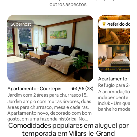
outros aspectos.
Superhost
Preferido dos 
Superhost
Entre os melhore
Apartamento ⋅ Hau
Refúgio para 2 - Te
Apartamento ⋅ Courtepin
4,96 de uma avaliação média de
4,96 (23)
jacuzzi opcional
A acomodação é t
Jardim com 2 áreas para churrasco l 5
independente, com
minutos do lago
Jardim amplo com muitas árvores, duas
inclui: - Um quarto confortável - 1
áreas para churrasco, mesa e cadeiras.
banheiro moderno
Apartamento novo, decorado com bom
completa - Um grande terraço com spa
gosto, em uma fazenda histórica. No
privativo (mediant
Comodidades populares em aluguel por
térreo, com acesso direto ao jardim. Em
vista deslumbrant
dez minutos, você chega ao centro
temporada em Villars-le-Grand
vagas de estaci
histórico turístico de Murten, ao centro