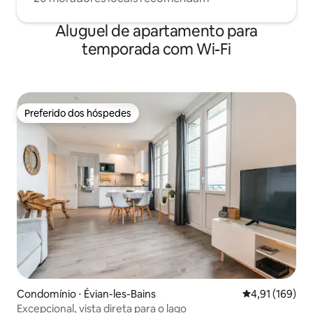
Aluguel de apartamento para
temporada com Wi-Fi
Preferido dos hóspedes
Preferido dos hóspedes
Condomínio ⋅ Évian-les-Bains
4,91 de uma av
4,91 (169)
Excepcional, vista direta para o lago