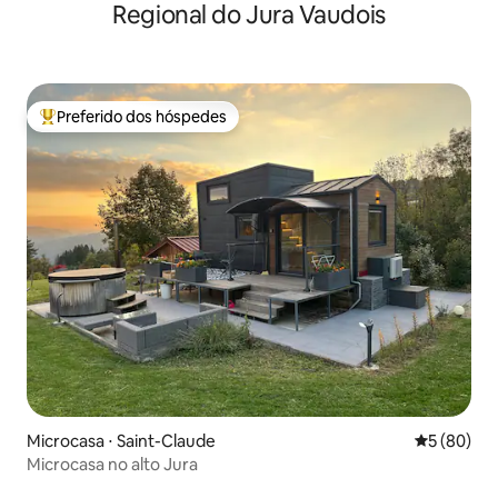
Regional do Jura Vaudois
Preferido dos hóspedes
Entre os melhores preferidos dos hóspedes
Microcasa ⋅ Saint-Claude
5 de uma a
5 (80)
Microcasa no alto Jura