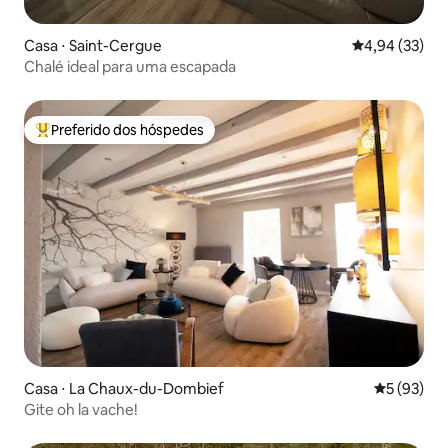
Casa ⋅ Saint-Cergue
4,94 de uma a
4,94 (33)
Chalé ideal para uma escapada
Preferido dos hóspedes
Entre os melhores preferidos dos hóspedes
Casa ⋅ La Chaux-du-Dombief
5 de uma a
5 (93)
Gite oh la vache!