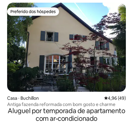
Preferido dos hóspedes
Preferido dos hóspedes
Casa ⋅ Buchillon
4,96 de uma a
4,96 (49)
Antiga fazenda reformada com bom gosto e charme
Aluguel por temporada de apartamento
com ar-condicionado