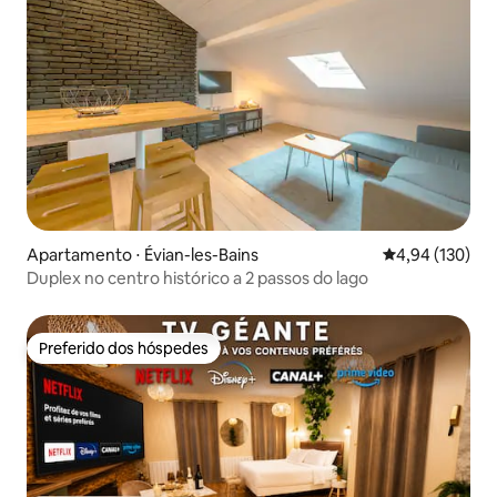
Apartamento ⋅ Évian-les-Bains
4,94 de uma av
4,94 (130)
Duplex no centro histórico a 2 passos do lago
Preferido dos hóspedes
Preferido dos hóspedes