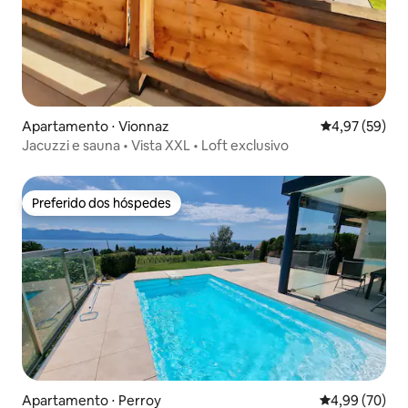
Apartamento ⋅ Vionnaz
4,97 de uma a
4,97 (59)
Jacuzzi e sauna • Vista XXL • Loft exclusivo
Preferido dos hóspedes
Preferido dos hóspedes
Apartamento ⋅ Perroy
4,99 de uma a
4,99 (70)