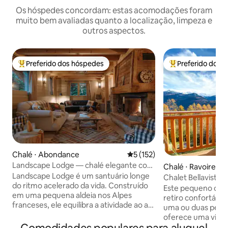
Os hóspedes concordam: estas acomodações foram
muito bem avaliadas quanto a localização, limpeza e
outros aspectos.
Preferido dos hóspedes
Preferido dos 
Entre os melhores preferidos dos hóspedes
Entre os melhore
Chalé ⋅ Abondance
5 de uma avaliação média de 
5 (152)
Landscape Lodge — chalé elegante com
Chalé ⋅ Ravoire
vista incrível
Landscape Lodge é um santuário longe
Chalet Bellavista
do ritmo acelerado da vida. Construído
Alpes Suíços
Este pequeno chal
em uma pequena aldeia nos Alpes
retiro confortáve
franceses, ele equilibra a atividade ao ar
uma ou duas pess
livre com o descanso e o retiro. Seus
oferece uma vista
interiores combinam acabamentos
Ródano e dos Alpes