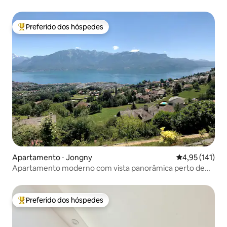
Preferido dos hóspedes
Entre os melhores preferidos dos hóspedes
Apartamento ⋅ Jongny
4,95 de uma av
4,95 (141)
Apartamento moderno com vista panorâmica perto de
Montreux
Preferido dos hóspedes
Entre os melhores preferidos dos hóspedes