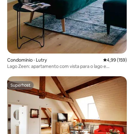
Condomínio ⋅ Lutry
4,99 de uma av
4,99 (159)
Lago Zeen: apartamento com vista para o lago e
estacionamento gratuito
Superhost
Superhost