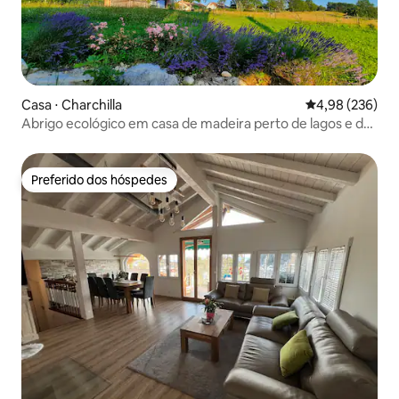
Casa ⋅ Charchilla
4,98 de uma ava
4,98 (236)
Abrigo ecológico em casa de madeira perto de lagos e da
natureza
Preferido dos hóspedes
Preferido dos hóspedes