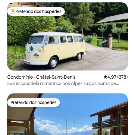
Preferido dos hóspedes
Entre os melhores preferidos dos hóspedes
Condomínio ⋅ Châtel-Saint-Denis
4,97 de uma av
4,97 (378)
Sua escapadela romântica nos Alpes suíços acima de
Vevey
Preferido dos hóspedes
Preferido dos hóspedes