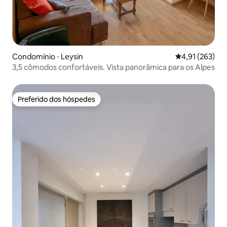
Condomínio ⋅ Leysin
4,91 de uma av
4,91 (263)
3,5 cômodos confortáveis. Vista panorâmica para os Alpes
Preferido dos hóspedes
Preferido dos hóspedes