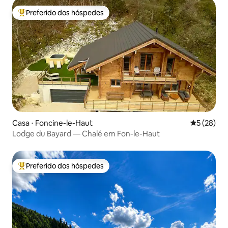
Preferido dos hóspedes
Entre os melhores preferidos dos hóspedes
Casa ⋅ Foncine-le-Haut
5 de uma a
5 (28)
Lodge du Bayard — Chalé em Fon-le-Haut
Preferido dos hóspedes
Entre os melhores preferidos dos hóspedes