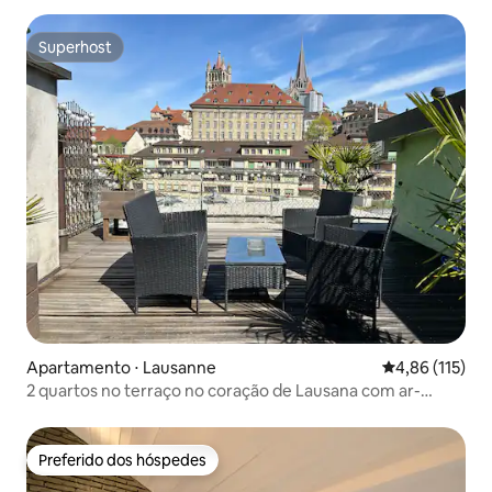
Superhost
Superhost
Apartamento ⋅ Lausanne
4,86 de uma av
4,86 (115)
2 quartos no terraço no coração de Lausana com ar-
condicionado
Preferido dos hóspedes
Preferido dos hóspedes