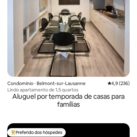
Condomínio ⋅ Belmont-sur-Lausanne
4,9 de uma av
4,9 (236)
Lindo apartamento de 1,5 quartos
Aluguel por temporada de casas para
famílias
Preferido dos hóspedes
Entre os melhores preferidos dos hóspedes