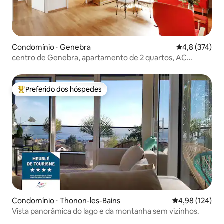
Condomínio ⋅ Genebra
4,8 de uma av
4,8 (374)
centro de Genebra, apartamento de 2 quartos, AC
completo
Preferido dos hóspedes
Entre os melhores preferidos dos hóspedes
Condomínio ⋅ Thonon-les-Bains
4,98 de uma av
4,98 (124)
Vista panorâmica do lago e da montanha sem vizinhos.