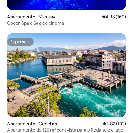
Apartamento ⋅ Mieussy
4,98 de uma av
4,98 (169)
Cocon Spa e Sala de cinema
Superhost
Superhost
Apartamento ⋅ Genebra
4,82 de uma av
4,82 (102)
Apartamento de 120 m² com vista para o Ródano e o lago