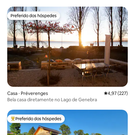
Preferido dos hóspedes
Preferido dos hóspedes
Casa ⋅ Préverenges
4,97 de uma av
4,97 (227)
Bela casa diretamente no Lago de Genebra
Preferido dos hóspedes
Entre os melhores preferidos dos hóspedes