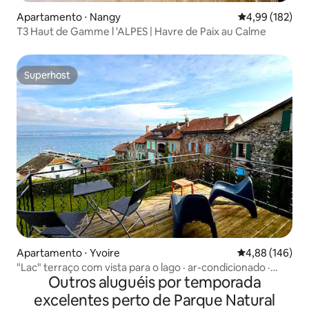
Apartamento ⋅ Nangy
4,99 de uma av
4,99 (182)
T3 Haut de Gamme l 'ALPES | Havre de Paix au Calme
Superhost
Superhost
Apartamento ⋅ Yvoire
4,88 de uma av
4,88 (146)
"Lac" terraço com vista para o lago · ar-condicionado ·
Outros aluguéis por temporada
estacionamento privativo
excelentes perto de Parque Natural