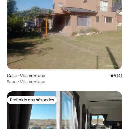
Casa ⋅ Villa Ventana
5 de uma 
5 (4)
Sauce Villa Ventana
Preferido dos hóspedes
Preferido dos hóspedes