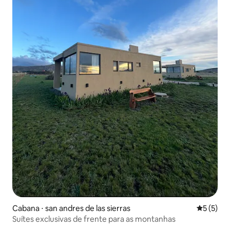
Cabana ⋅ san andres de las sierras
5 de uma 
5 (5)
Suítes exclusivas de frente para as montanhas