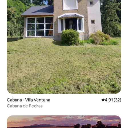
Cabana ⋅ Villa Ventana
4,91 de uma a
4,91 (32)
Cabana de Pedras