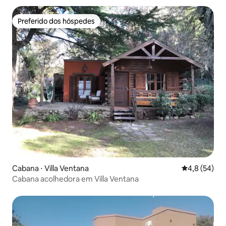
Preferido dos hóspedes
Preferido dos hóspedes
Cabana ⋅ Villa Ventana
4,8 de uma a
4,8 (54)
Cabana acolhedora em Villa Ventana