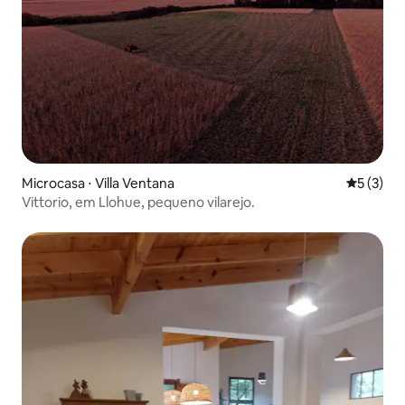
Microcasa ⋅ Villa Ventana
5 de uma 
5 (3)
Vittorio, em Llohue, pequeno vilarejo.