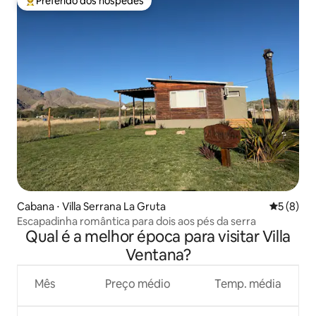
Preferido dos hóspedes
Entre os melhores preferidos dos hóspedes
Cabana ⋅ Villa Serrana La Gruta
5 de uma 
5 (8)
Escapadinha romântica para dois aos pés da serra
Qual é a melhor época para visitar Villa
Ventana?
Mês
Preço médio
Temp. média