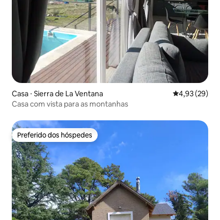
Casa ⋅ Sierra de La Ventana
4,93 de uma a
4,93 (29)
Casa com vista para as montanhas
Preferido dos hóspedes
Preferido dos hóspedes