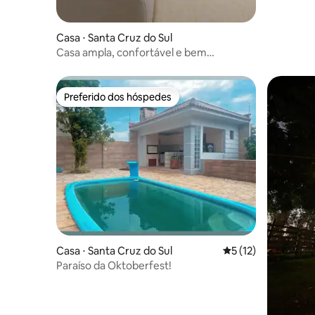
Casa ⋅ Santa Cruz do Sul
Casa ampla, confortável e bem
localizada.
Preferido dos hóspedes
Preferido dos hóspedes
Casa ⋅ Santa Cruz do Sul
5 de uma avaliação 
5 (12)
Paraíso da Oktoberfest!