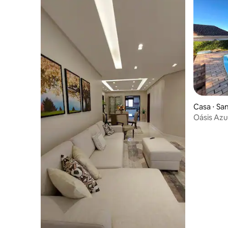
Casa ⋅ Sa
Oásis Azul