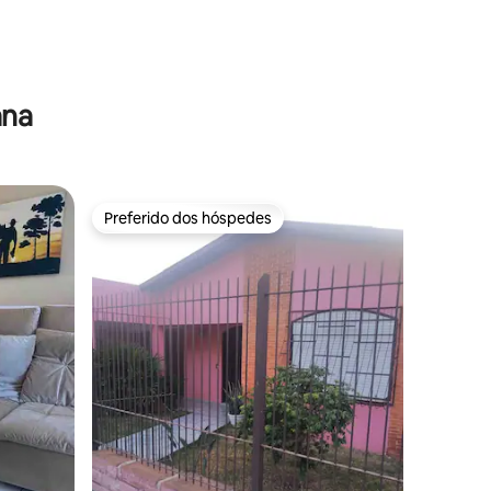
ções
ana
Preferido dos hóspedes
Preferido dos hóspedes
ções