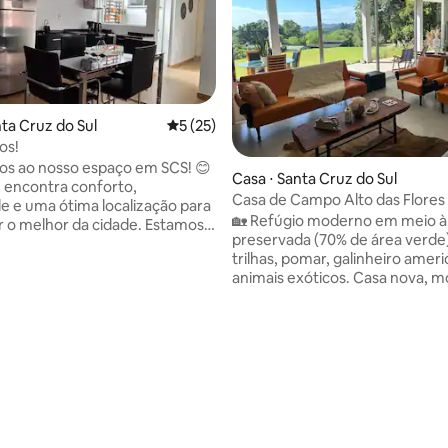
nta Cruz do Sul
5 de uma avaliação média de 5, 25 avalia
5 (25)
os!
s ao nosso espaço em SCS! 😊
média de 5, 19 avaliações
Casa ⋅ Santa Cruz do Sul
 encontra conforto,
Casa de Campo Alto das Flores
de e uma ótima localização para
🏡 Refúgio moderno em meio à
r o melhor da cidade. Estamos
preservada (70% de área verde
s principais ruas, perto de
trilhas, pomar, galinheiro amer
hopping, Unisc, mercados,
animais exóticos. Casa nova, 
 e do Parque Oktoberfest. O
espaçosa e confortável, com 3 
ferece: ✔ Garagem coberta +
lareira, churrasqueira e jardim i
mento para mais 2 veículos ✔
Ideal para famílias, casais ou 
s climatizados ✔ Cozinha
grupos que desejam descansar,
✔ Sala integrada ✔ 1 quarto de
ar puro e viver momentos únic
quarto de solteiro Fica anexo ao
meio à natureza. Oásis de paz,
dio de Atividades Físicas
e beleza – a poucos minutos da
m Studio.
mas com alma de interior. Venh