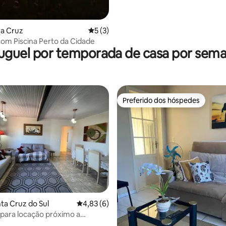
ra Cruz
5 de uma avaliação média de 5, 3 avalia
5 (3)
om Piscina Perto da Cidade
uguel por temporada de casa por sem
Preferido dos hóspedes
Preferido dos hóspedes
 média de 5, 3 avaliações
nta Cruz do Sul
4,83 de uma avaliação média de 5, 6 avalia
4,83 (6)
 para locação próximo a
est!