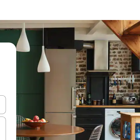
ore-os usando as seta para cima e para baixo do teclado ou tocando e