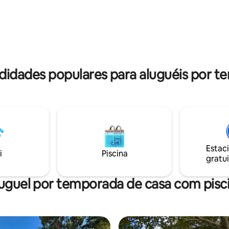
essa experiência com a gente.
didades populares para aluguéis por t
Estac
i
Piscina
gratui
uguel por temporada de casa com pisc