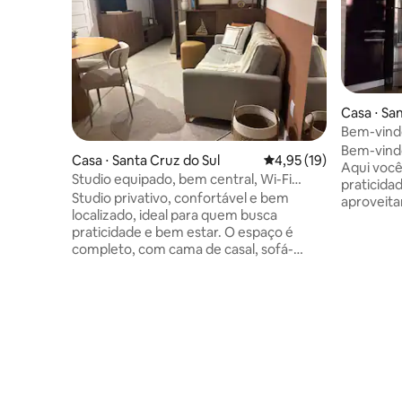
Casa ⋅ Sa
Bem-vind
Bem-vindo
Casa ⋅ Santa Cruz do Sul
4,95 de uma avaliação 
4,95 (19)
Aqui você
Studio equipado, bem central, Wi-Fi
praticida
estacionamento
Studio privativo, confortável e bem
aproveita
localizado, ideal para quem busca
em uma da
praticidade e bem estar. O espaço é
praças, S
completo, com cama de casal, sofá-
farmácias
cama, Wi-Fi, split, TV e um espaço
espaço o
privativo para trabalho ou estudos. A
estaciona
cozinha é equipada com fogão por
Ambiente
indução, micro-ondas, cafeteira, louças e
completa 
geladeira permitindo preparar refeições
casal ✔ 1 
com comodidade. Toalhas. Acolhe ate 4
nosso Stu
pessoas. Estacionamento no local (não
Equilibriu
coberto) e está em uma localização