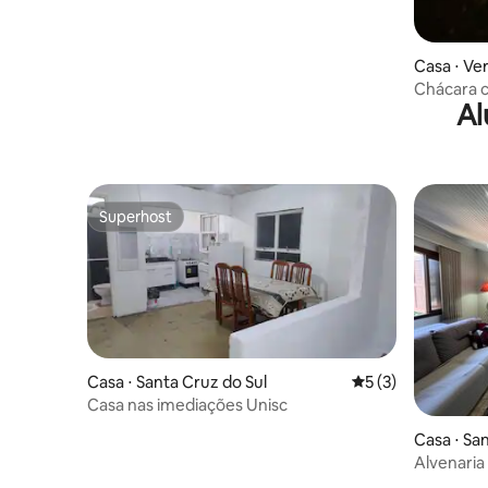
Casa ⋅ Ve
Chácara c
Al
Superhost
Superhost
Casa ⋅ Santa Cruz do Sul
5 de uma avaliação
5 (3)
Casa nas imediações Unisc
Casa ⋅ Sa
Alvenaria
Oktoberf