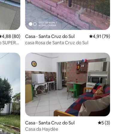
4,88 de uma avaliação média de 5, 80 avaliações
4,88 (80)
Casa ⋅ Santa Cruz do Sul
4,91 de uma avaliação
4,91 (79)
lo SUPER
casa Rosa de Santa Cruz do Sul
Casa ⋅ Santa Cruz do Sul
5 de uma avaliaçã
5 (3)
Casa da Haydée