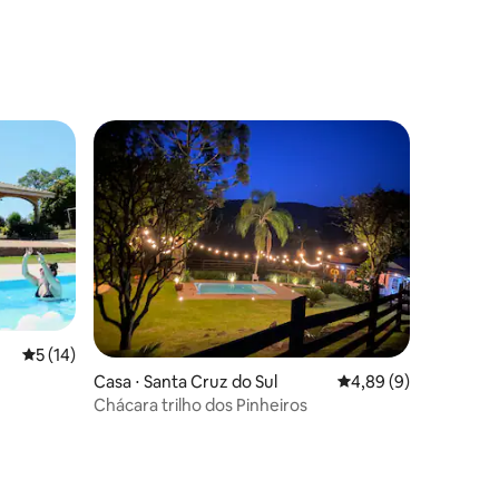
5 de uma avaliação média de 5, 14 avaliações
5 (14)
Casa ⋅ Santa Cruz do Sul
4,89 de uma avaliaçã
4,89 (9)
Chácara trilho dos Pinheiros