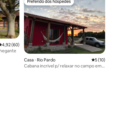
Preferido dos hóspedes
Preferido dos hóspedes
4,92 de uma avaliação média de 5, 60 avaliações
4,92 (60)
chegante
Casa ⋅ Rio Pardo
5 de uma avaliação
5 (10)
Cabana incrível p/ relaxar no campo em
Rio Pardo