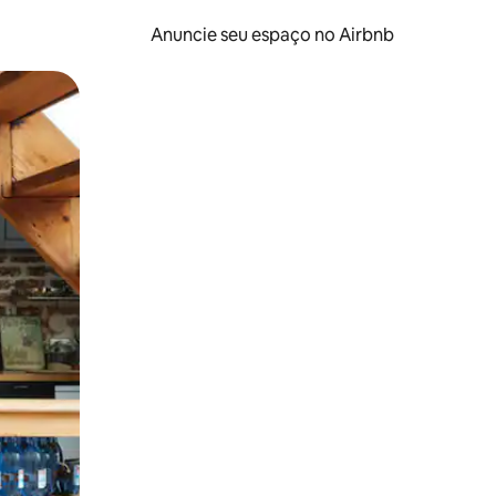
Anuncie seu espaço no Airbnb
 deslizando o dedo na tela.