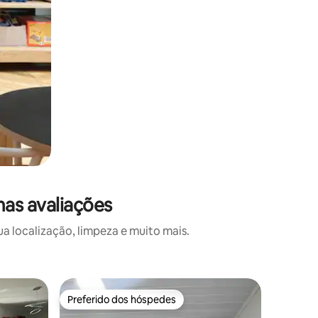
mas avaliações
 localização, limpeza e muito mais.
Casa ⋅ Sa
Preferido dos hóspedes
Superho
Preferido dos hóspedes
Superho
Casa Su