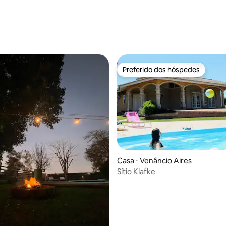
Preferido dos hóspedes
Preferido dos hóspedes
Casa ⋅ Venâncio Aires
Sítio Klafke
média de 5, 12 avaliações