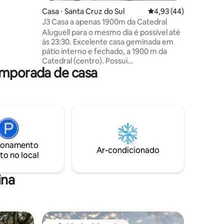
Casa ⋅ Santa Cruz do Sul
4,93 de uma avaliação
4,93 (44)
J3 Casa a apenas 1900m da Catedral
Aluguell para o mesmo dia é possível até
às 23:30. Excelente casa geminada em
pátio interno e fechado, a 1900 m da
Catedral (centro). Possui
emporada de casa
estacionamento, sala, cozinha, banheiro,
1 quarto, área de serviço e ar
condicionado. Anúncio abaixo tem: 1-
Endereço 2- Descrição do espaço 2.1-
Apartamento 2.2- Estacionamento 2.3-
Eletrodomésticos e moveis 3- Como
pegar a chave 4- Alteração de Horarios
5- Hospede adicional 6- Água e Luz 7-
ionamento
Limpeza 8- Comunicação com Anfitrião
Ar-condicionado
to no local
9- Regras da Casa
ina