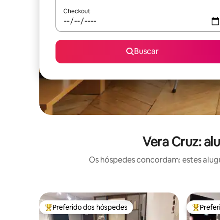
Checkout
Buscar
Vera Cruz: al
Os hóspedes concordam: estes alugu
Preferido dos hóspedes
Prefe
Entre os melhores preferidos dos hóspedes
Entre os