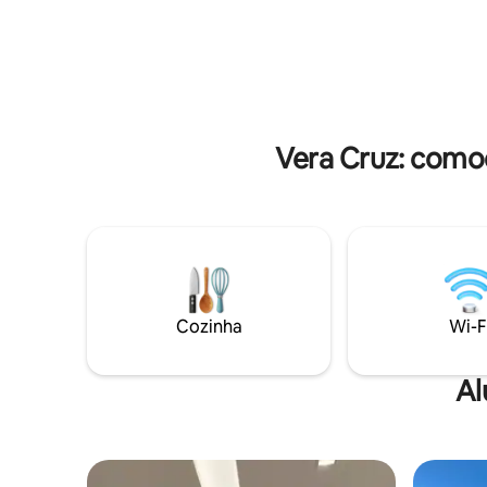
central, próxima a comércios e pontos
importantes da cidade.
Vera Cruz: como
Cozinha
Wi-F
Al