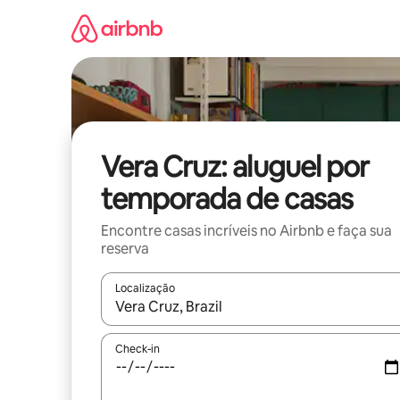
Pular
para
o
conteúdo
Vera Cruz: aluguel por
temporada de casas
Encontre casas incríveis no Airbnb e faça sua
reserva
Localização
Quando os resultados estiverem disponíveis, expl
Check-in