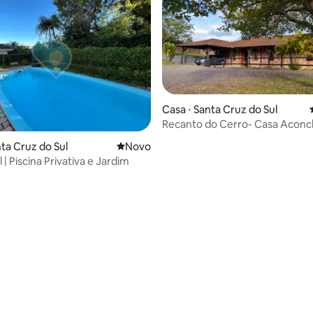
Casa ⋅ Santa Cruz do Sul
Recanto do Cerro- Casa Acon
nta Cruz do Sul
Novo lugar para ficar
Novo
 | Piscina Privativa e Jardim