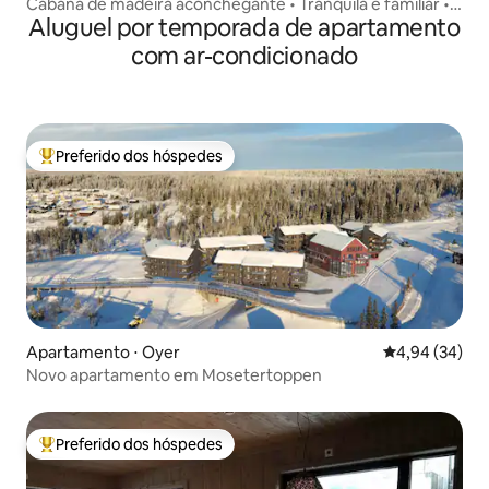
Cabana de madeira aconchegante • Tranquila e familiar •
Aluguel por temporada de apartamento
Vinstra
com ar-condicionado
Preferido dos hóspedes
Entre os melhores preferidos dos hóspedes
Apartamento ⋅ Oyer
4,94 de uma a
4,94 (34)
Novo apartamento em Mosetertoppen
Preferido dos hóspedes
Entre os melhores preferidos dos hóspedes