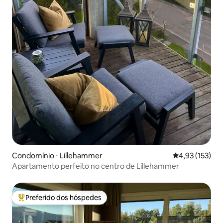
Condomínio ⋅ Lillehammer
4,93 de uma av
4,93 (153)
Apartamento perfeito no centro de Lillehammer
Preferido dos hóspedes
Entre os melhores preferidos dos hóspedes