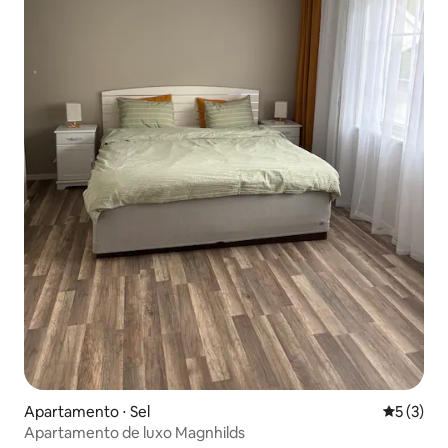
Apartamento ⋅ Sel
5 de uma 
5 (3)
Apartamento de luxo Magnhilds