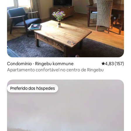
Condomínio ⋅ Ringebu kommune
4,83 de uma av
4,83 (157)
Apartamento confortável no centro de Ringebu
Preferido dos hóspedes
Preferido dos hóspedes