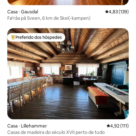
Casa ⋅ Gausdal
4,83 de uma av
4,83 (139)
Fø'råa på Sveen, 6 km de Skei(-kampen)
Preferido dos hóspedes
Entre os melhores preferidos dos hóspedes
Casa ⋅ Lillehammer
4,92 de uma av
4,92 (111)
Casas de madeira do século XVII perto de tudo