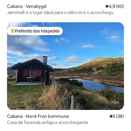
Cabana ⋅ Venabygd
4,9 de uma a
4,9 (40)
Jønnhalt é o lugar ideal para o silêncio e o aconchego.
Preferido dos hóspedes
Entre os melhores preferidos dos hóspedes
Cabana ⋅ Nord-Fron kommune
5 de uma a
5 (38)
Casa de fazenda antiga e aconchegante