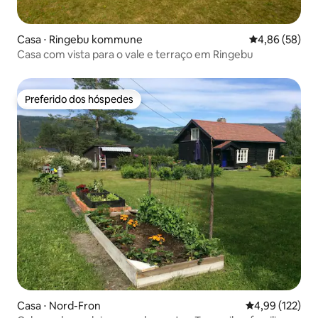
Casa ⋅ Ringebu kommune
4,86 de uma a
4,86 (58)
Casa com vista para o vale e terraço em Ringebu
Preferido dos hóspedes
Preferido dos hóspedes
Casa ⋅ Nord-Fron
4,99 de uma av
4,99 (122)