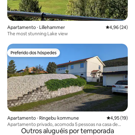
Apartamento ⋅ Lillehammer
4,96 de uma a
4,96 (24)
The most stunning Lake view
Preferido dos hóspedes
Preferido dos hóspedes
Apartamento ⋅ Ringebu kommune
4,95 de uma a
4,95 (19)
Apartamento privado, acomoda 5 pessoas na casa de
Outros aluguéis por temporada
Margit em Ringebu