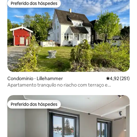
Preferido dos hóspedes
Preferido dos hóspedes
Condomínio ⋅ Lillehammer
4,92 de uma av
4,92 (251)
Apartamento tranquilo no riacho com terraço e
estacionamento
Preferido dos hóspedes
Preferido dos hóspedes