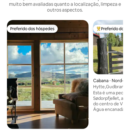
muito bem avaliadas quanto a localização, limpeza e
outros aspectos.
Preferido dos hóspedes
Preferido dos 
Preferido dos hóspedes
Entre os melhore
Cabana ⋅ Nord-F
une
Hytte,Gudbrands
Jotunheimen
Esta é uma peque
Sødorpfjellet, a ce
do centro de Vinst
Água encanada, ch
eletricidade e car
elétrico. 3 quartos,
boas camas de ca