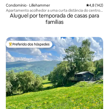
Condomínio ⋅ Lillehammer
4,8 de uma av
4,8 (142)
Apartamento acolhedor a uma curta distância do centro
Aluguel por temporada de casas para
da cidade.
famílias
Preferido dos hóspedes
Entre os melhores preferidos dos hóspedes