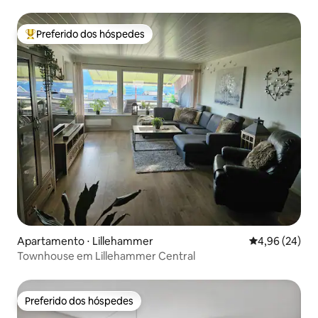
Preferido dos hóspedes
Entre os melhores preferidos dos hóspedes
Apartamento ⋅ Lillehammer
4,96 de uma a
4,96 (24)
Townhouse em Lillehammer Central
Preferido dos hóspedes
Preferido dos hóspedes