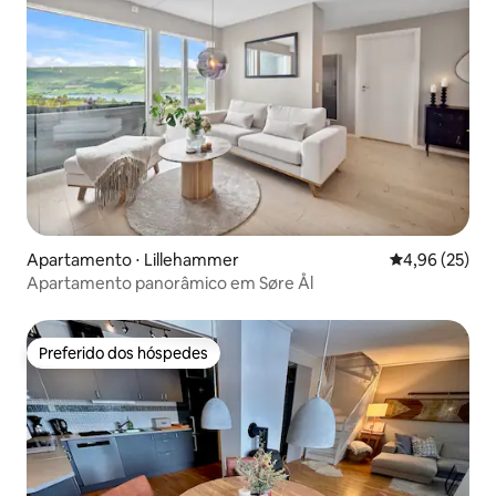
Apartamento ⋅ Lillehammer
4,96 de uma a
4,96 (25)
Apartamento panorâmico em Søre Ål
Preferido dos hóspedes
Preferido dos hóspedes