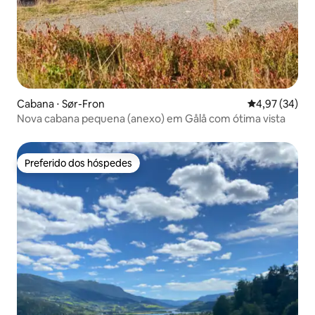
Cabana ⋅ Sør-Fron
4,97 de uma a
4,97 (34)
Nova cabana pequena (anexo) em Gålå com ótima vista
Preferido dos hóspedes
Preferido dos hóspedes