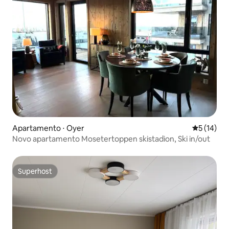
Apartamento ⋅ Oyer
5 de uma a
5 (14)
Novo apartamento Mosetertoppen skistadion, Ski in/out
Superhost
Superhost