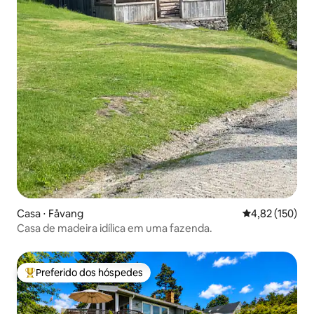
Casa ⋅ Fåvang
4,82 de uma av
4,82 (150)
Casa de madeira idílica em uma fazenda.
Preferido dos hóspedes
Entre os melhores preferidos dos hóspedes