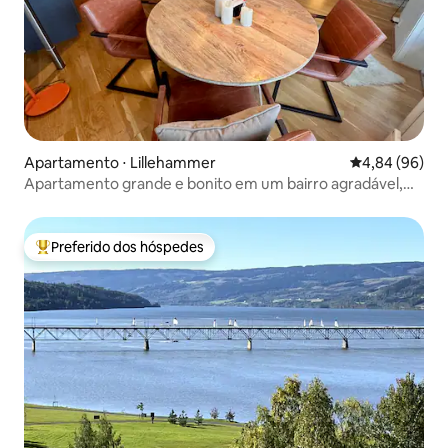
Apartamento ⋅ Lillehammer
4,84 de uma av
4,84 (96)
Apartamento grande e bonito em um bairro agradável,
com galpão para barcos
Preferido dos hóspedes
Entre os melhores preferidos dos hóspedes