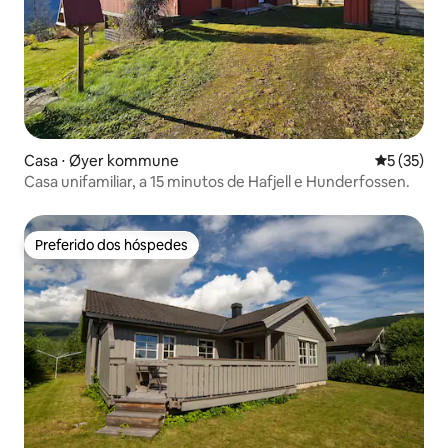
Casa ⋅ Øyer kommune
5 de uma a
5 (35)
Casa unifamiliar, a 15 minutos de Hafjell e Hunderfossen.
Preferido dos hóspedes
Preferido dos hóspedes