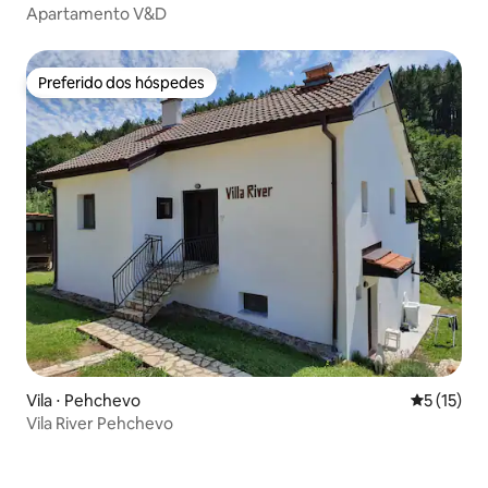
Apartamento V&D
Preferido dos hóspedes
Preferido dos hóspedes
Vila ⋅ Pehchevo
5 de uma a
5 (15)
Vila River Pehchevo