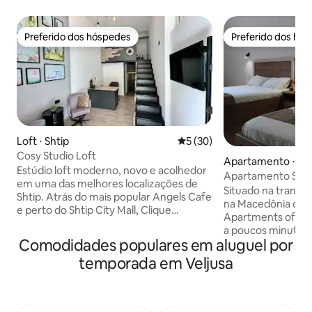
Preferido dos hóspedes
Preferido dos hó
Preferido dos hóspedes
Preferido dos hó
Loft ⋅ Shtip
5 de uma avaliação média de
5 (30)
Cosy Studio Loft
Apartamento ⋅ St
Estúdio loft moderno, novo e acolhedor
Apartamento Supe
em uma das melhores localizações de
Situado na tranqui
Shtip. Atrás do mais popular Angels Cafe
na Macedônia do N
e perto do Shtip City Mall, Clique
Apartments ofere
Nightclub, Aquabella e estádio Shtip. A 5
a poucos minutos 
min. a pé da estação de ônibus de Shtip e
Comodidades populares em aluguel por
Cercados pela nat
a 10 min. a pé do centro da cidade
por sua população
temporada em Veljusa
Equipado com um espaço de trabalho
novos apartament
dedicado, guarda-roupa, área de estar
são perfeitos para 
com Smart TV, banheiro com chuveiro,
casais ou qualque
cozinha, cama de casal e uma
serenidade, estilo