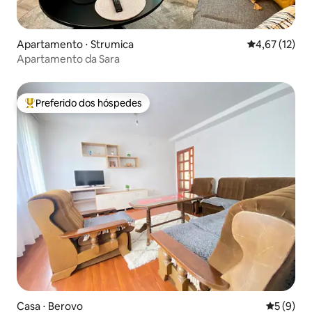
Apartamento ⋅ Strumica
4,67 de uma a
4,67 (12)
Apartamento da Sara
Preferido dos hóspedes
Entre os melhores preferidos dos hóspedes
Casa ⋅ Berovo
5 de uma 
5 (9)