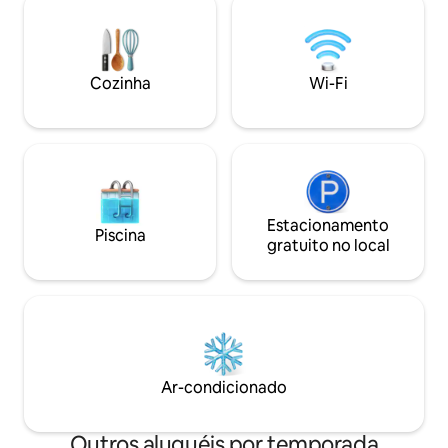
penteadeira Serviço de translado do
unidade dispõe de
aeroporto também está disponível Você
para o jardim, um
também pode agendar passeios
equipada e um ban
privados com um guia turístico
banheira ou chuve
licenciado
Cozinha
Wi-Fi
autônomo.
Estacionamento
Piscina
gratuito no local
Ar-condicionado
Outros aluguéis por temporada