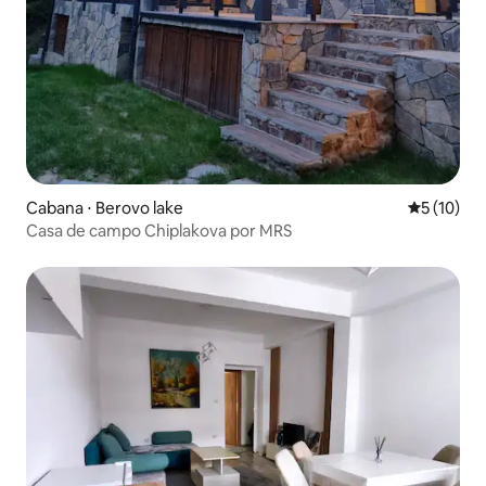
Cabana ⋅ Berovo lake
5 de uma a
5 (10)
Casa de campo Chiplakova por MRS