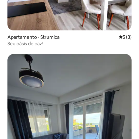
Apartamento ⋅ Strumica
5 de uma 
5 (3)
Seu oásis de paz!