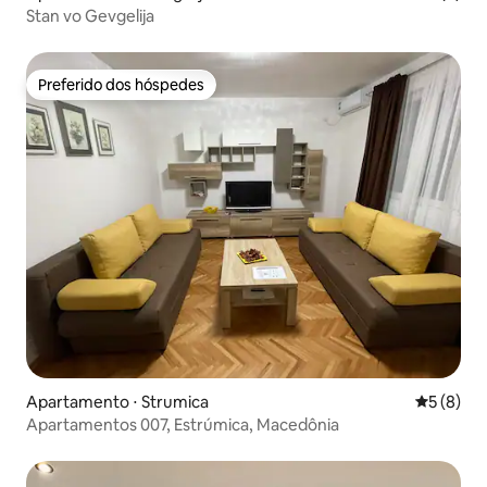
Stan vo Gevgelija
Preferido dos hóspedes
Preferido dos hóspedes
Apartamento ⋅ Strumica
5 de uma 
5 (8)
Apartamentos 007, Estrúmica, Macedônia