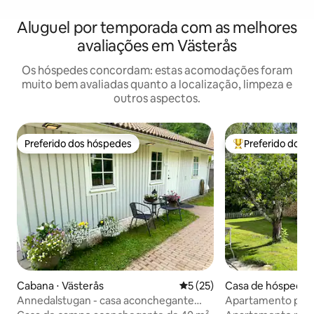
Aluguel por temporada com as melhores
avaliações em Västerås
Os hóspedes concordam: estas acomodações foram
muito bem avaliadas quanto a localização, limpeza e
outros aspectos.
Preferido dos hóspedes
Preferido dos 
Preferido dos hóspedes
Entre os melhore
Cabana ⋅ Västerås
5 de uma avaliação média de
5 (25)
Casa de hóspedes 
Annedalstugan - casa aconchegante
Apartamento para
perto do lago Mälaren e do centro da
único