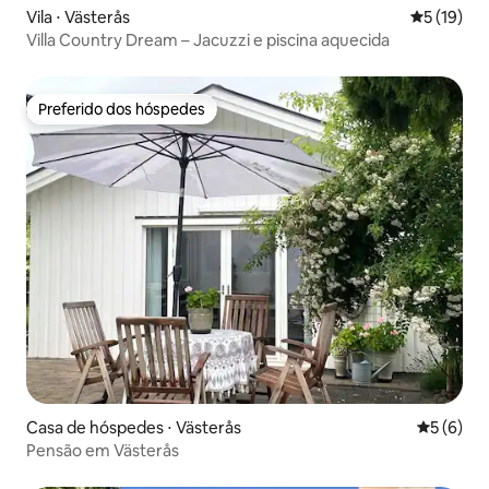
Vila ⋅ Västerås
5 de uma a
5 (19)
Villa Country Dream – Jacuzzi e piscina aquecida
Preferido dos hóspedes
Preferido dos hóspedes
Casa de hóspedes ⋅ Västerås
5 de uma 
5 (6)
Pensão em Västerås