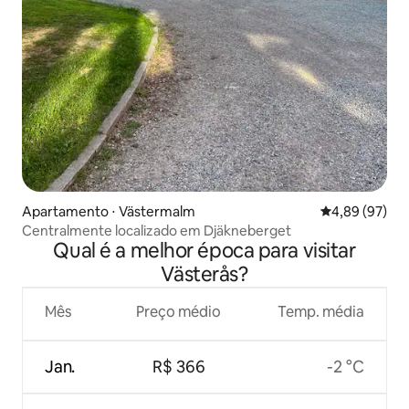
Apartamento ⋅ Västermalm
4,89 de uma a
4,89 (97)
Centralmente localizado em Djäkneberget
Qual é a melhor época para visitar
Västerås?
Mês
Preço médio
Temp. média
Jan.
R$ 366
-2 °C