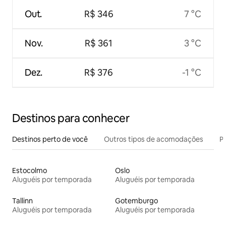
Out.
R$ 346
7 °C
Nov.
R$ 361
3 °C
Dez.
R$ 376
-1 °C
Destinos para conhecer
Destinos perto de você
Outros tipos de acomodações
Pr
Estocolmo
Oslo
Aluguéis por temporada
Aluguéis por temporada
Tallinn
Gotemburgo
Aluguéis por temporada
Aluguéis por temporada