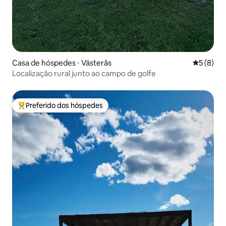
Casa de hóspedes ⋅ Västerås
5 de uma 
5 (8)
Localização rural junto ao campo de golfe
Preferido dos hóspedes
Entre os melhores preferidos dos hóspedes