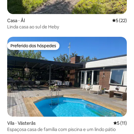
Casa ⋅ Ål
5 de uma a
5 (22)
Linda casa ao sul de Heby
Preferido dos hóspedes
Preferido dos hóspedes
Vila ⋅ Västerås
5 de uma a
5 (11)
Espaçosa casa de família com piscina e um lindo pátio