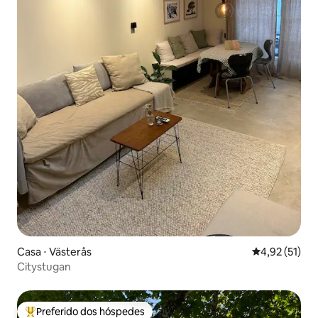
Casa ⋅ Västerås
4,92 de uma a
4,92 (51)
Citystugan
Preferido dos hóspedes
Entre os melhores preferidos dos hóspedes