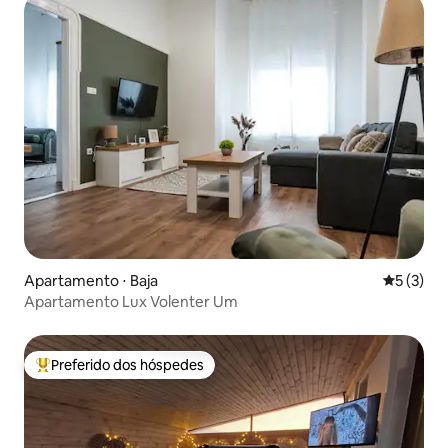
Apartamento ⋅ Baja
5 de uma 
5 (3)
Apartamento Lux Volenter Um
Preferido dos hóspedes
Entre os melhores preferidos dos hóspedes