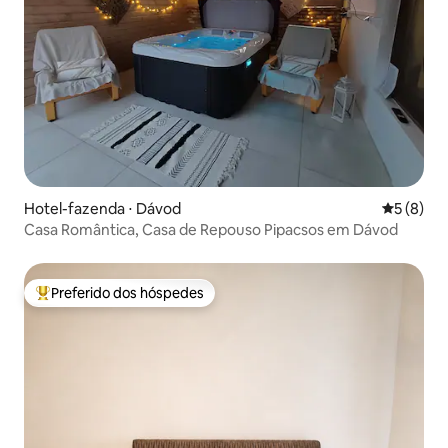
Hotel-fazenda ⋅ Dávod
5 de uma 
5 (8)
Casa Romântica, Casa de Repouso Pipacsos em Dávod
Preferido dos hóspedes
Entre os melhores preferidos dos hóspedes