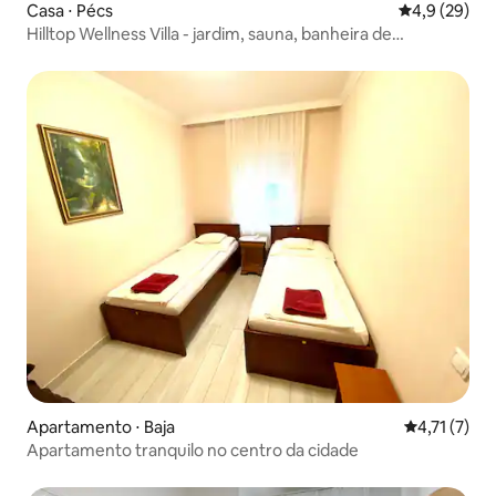
Casa ⋅ Pécs
4,9 de uma a
4,9 (29)
Hilltop Wellness Villa - jardim, sauna, banheira de
hidromassagem
Apartamento ⋅ Baja
4,71 de uma 
4,71 (7)
Apartamento tranquilo no centro da cidade