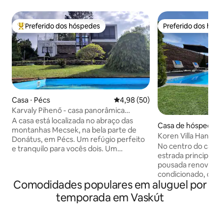
Preferido dos hóspedes
Preferido dos hó
Entre os melhores preferidos dos hóspedes
Preferido dos hó
Casa ⋅ Pécs
4,98 de uma avaliação média de
4,98 (50)
Karvaly Pihenő - casa panorâmica
privada
A casa está localizada no abraço das
Casa de hóspedes 
montanhas Mecsek, na bela parte de
Koren Villa Hangi
Donátus, em Pécs. Um refúgio perfeito
No centro do cabi
e tranquilo para vocês dois. Um
estrada principal 
verdadeiro descanso espera por você
pousada renovada 
nos espaços amplos e no magnífico
condicionado, co
panorama da casa. O centro da cidade
Comodidades populares em aluguel por
compartilhada e sa
está perto, com todas as suas
fechado, estacion
temporada em Vaskút
possibilidades, mas longe o suficiente
rua, equipado com
para que você possa se retirar para um
plana, uma cozinh
lugar tranquilo. A floresta e os povoados