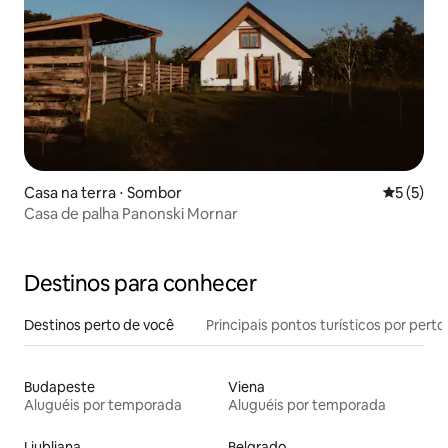
Casa na terra ⋅ Sombor
5 de uma 
5 (5)
Casa de palha Panonski Mornar
Destinos para conhecer
Destinos perto de você
Principais pontos turísticos por perto
Budapeste
Viena
Aluguéis por temporada
Aluguéis por temporada
Liubliana
Belgrado