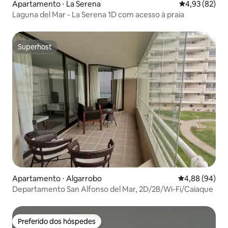
Apartamento ⋅ La Serena
4,93 de uma a
4,93 (82)
Laguna del Mar - La Serena 1D com acesso à praia
Superhost
Superhost
Apartamento ⋅ Algarrobo
4,88 de uma av
4,88 (94)
Departamento San Alfonso del Mar, 2D/2B/Wi-Fi/Caiaque
Preferido dos hóspedes
Preferido dos hóspedes