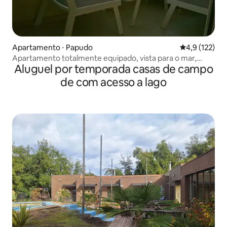
Apartamento ⋅ Papudo
4,9 de uma av
4,9 (122)
Apartamento totalmente equipado, vista para o mar,
Aluguel por temporada casas de campo
Papudo Laguna
de com acesso a lago