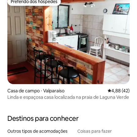
Preferido dos hóspedes
Preferido dos hóspedes
Casa de campo ⋅ Valparaíso
4,88 de uma a
4,88 (42)
Linda e espaçosa casa localizada na praia de Laguna Verde
Destinos para conhecer
Outros tipos de acomodações
Coisas para fazer