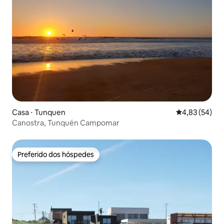
Casa ⋅ Tunquen
4,83 de uma a
4,83 (54)
Canostra, Tunquén Campomar
Preferido dos hóspedes
Preferido dos hóspedes