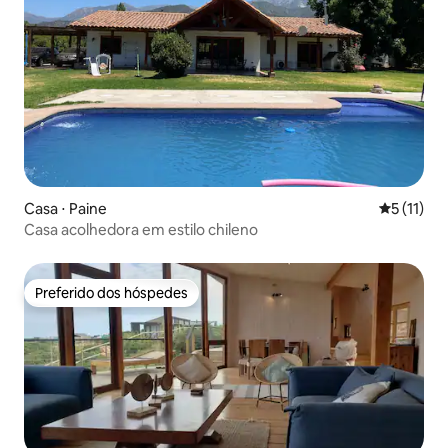
Casa ⋅ Paine
5 de uma a
5 (11)
Casa acolhedora em estilo chileno
Preferido dos hóspedes
Preferido dos hóspedes