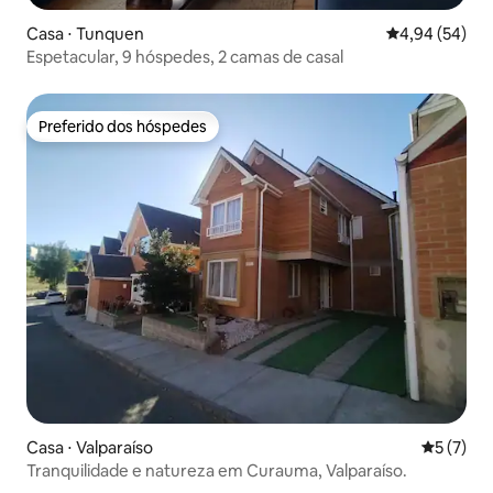
Casa ⋅ Tunquen
4,94 de uma a
4,94 (54)
Espetacular, 9 hóspedes, 2 camas de casal
Preferido dos hóspedes
Preferido dos hóspedes
Casa ⋅ Valparaíso
5 de uma 
5 (7)
Tranquilidade e natureza em Curauma, Valparaíso.