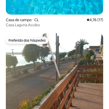
Casa de campo ⋅ CL
4,76 de uma a
4,76 (17)
Casa Laguna Aculeo
Preferido dos hóspedes
Preferido dos hóspedes