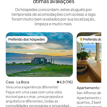
ótimas avaliações
Os hóspedes concordam: estes aluguéis por
temporada de acomodações com acesso a lago
foram muito bem avaliados por sua localização,
limpeza e muito mais.
Preferido dos hóspedes
Preferido dos 
Preferido dos hóspedes
Entre os melhore
Casa ⋅ La Boca
4,9 de uma avaliação média de 
4,9 (116)
Viva uma experiência diferente!
Apartamento ⋅ Al
Fique em uma casa com uma vista
San Alfonso del mar
incrível para o mar, uma proposta e
caiaques/Wi-Fi
Apartamento com 
arquitetura diferentes, todas as
quartos, 2 banheiros, 2 vag
comodidades necessárias e privacidade
estacionamento e