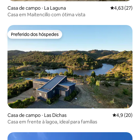
Casa de campo ⋅ La Laguna
4,63 de uma a
4,63 (27)
Casa em Maitencillo com ótima vista
Preferido dos hóspedes
Preferido dos hóspedes
Casa de campo ⋅ Las Dichas
4,9 de uma a
4,9 (20)
Casa em frente à lagoa, ideal para famílias