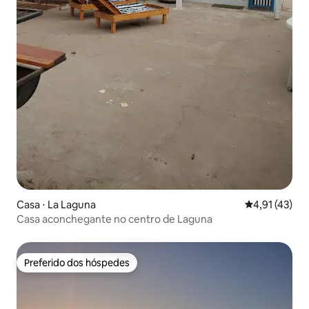
Casa ⋅ La Laguna
4,91 de uma a
4,91 (43)
Casa aconchegante no centro de Laguna
Preferido dos hóspedes
Preferido dos hóspedes