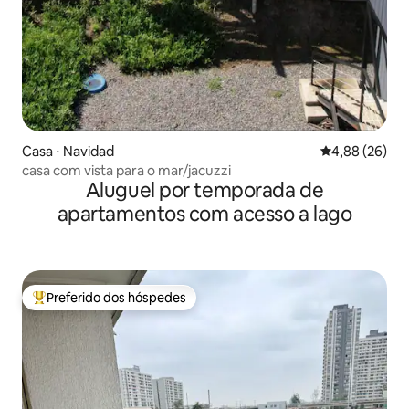
Casa ⋅ Navidad
4,88 de uma a
4,88 (26)
casa com vista para o mar/jacuzzi
Aluguel por temporada de
apartamentos com acesso a lago
Preferido dos hóspedes
Entre os melhores preferidos dos hóspedes