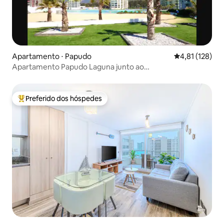
Apartamento ⋅ Papudo
4,81 de uma av
4,81 (128)
Apartamento Papudo Laguna junto ao
mar+wifi+churrasqueira
Preferido dos hóspedes
Entre os melhores preferidos dos hóspedes