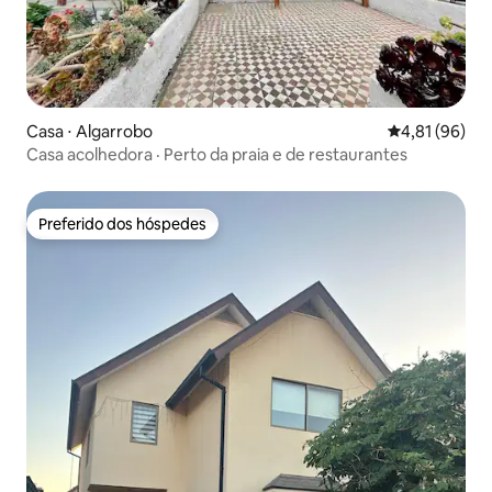
Casa ⋅ Algarrobo
4,81 de uma a
4,81 (96)
Casa acolhedora · Perto da praia e de restaurantes
Preferido dos hóspedes
Preferido dos hóspedes