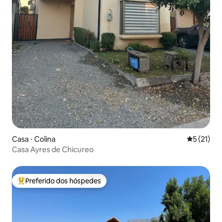
Casa ⋅ Colina
5 de uma a
5 (21)
Casa Ayres de Chicureo
Preferido dos hóspedes
Entre os melhores preferidos dos hóspedes