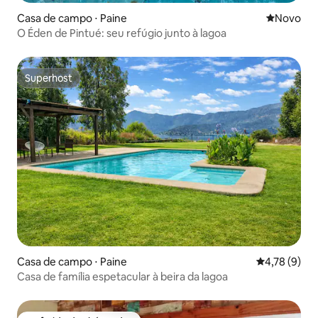
Casa de campo ⋅ Paine
Novo lugar
Novo
O Éden de Pintué: seu refúgio junto à lagoa
Superhost
Superhost
Casa de campo ⋅ Paine
4,78 de uma 
4,78 (9)
Casa de família espetacular à beira da lagoa