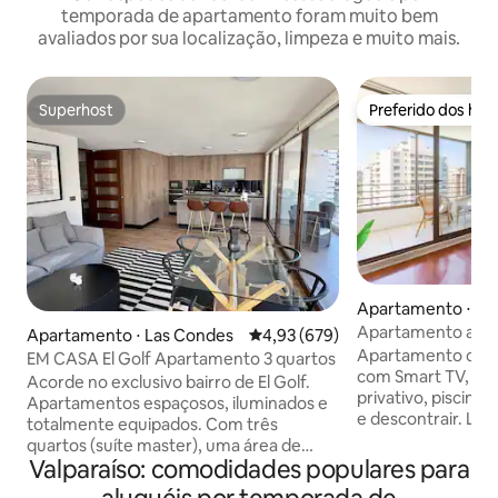
temporada de apartamento foram muito bem
avaliados por sua localização, limpeza e muito mais.
Superhost
Preferido dos hó
Superhost
Preferido dos hó
Apartamento ⋅ Viñ
Apartamento acol
Apartamento ⋅ Las Condes
4,93 de uma avaliação média de 
4,93 (679)
passos de tudo.
Apartamento confo
EM CASA El Golf Apartamento 3 quartos
com Smart TV, Wi-
Acorde no exclusivo bairro de El Golf.
privativo, piscina e
Apartamentos espaçosos, iluminados e
e descontrair. Loc
totalmente equipados. Com três
bairro de Vergara,
quartos (suíte master), uma área de
passos da Quinta V
Valparaíso: comodidades populares para
estar e de jantar em plano aberto, uma
Viña, do shopping
cozinha totalmente equipada e uma sala