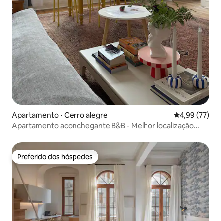
Apartamento ⋅ Cerro alegre
4,99 de uma a
4,99 (77)
Apartamento aconchegante B&B - Melhor localização
para visitar Valpo
Preferido dos hóspedes
Preferido dos hóspedes