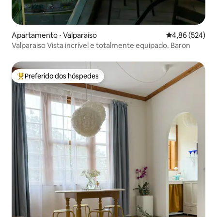
Apartamento ⋅ Valparaíso
4,86 de uma ava
4,86 (524)
Valparaiso Vista incrível e totalmente equipado. Baron
Preferido dos hóspedes
Entre os melhores preferidos dos hóspedes