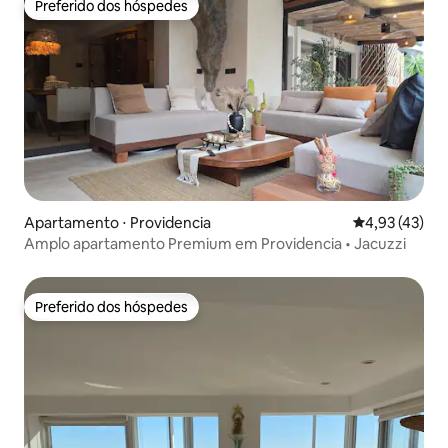
Preferido dos hóspedes
Preferido dos hóspedes
Apartamento ⋅ Providencia
4,93 de uma a
4,93 (43)
Amplo apartamento Premium em Providencia • Jacuzzi
Preferido dos hóspedes
Preferido dos hóspedes