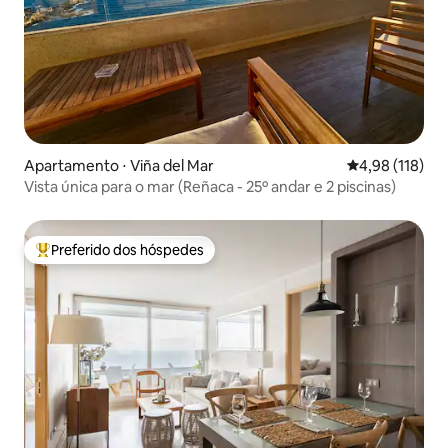
Apartamento ⋅ Viña del Mar
4,98 de uma av
4,98 (118)
Vista única para o mar (Reñaca - 25º andar e 2 piscinas)
Preferido dos hóspedes
Entre os melhores preferidos dos hóspedes