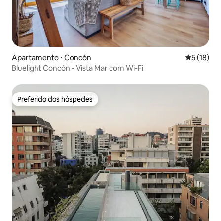
Apartamento ⋅ Concón
5 de uma a
5 (18)
Bluelight Concón - Vista Mar com Wi-Fi
Preferido dos hóspedes
Preferido dos hóspedes