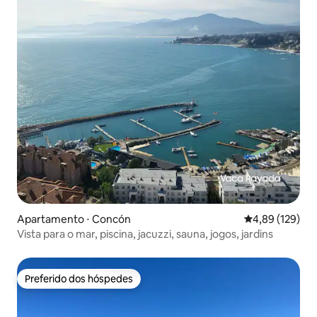
Apartamento ⋅ Concón
4,89 de uma av
4,89 (129)
Vista para o mar, piscina, jacuzzi, sauna, jogos, jardins
Preferido dos hóspedes
Preferido dos hóspedes