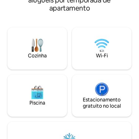
aluguéis por temporada de
dos restaurantes.
de estar separada, ideal para um home
apartamento
pé da praia, Reloj d
office. Aproveite acesso totalmente
Wulff. Ideal para c
autônomo, Wi-Fi de alta velocidade e
procuram confort
padrões de limpeza impecáveis.
localização e cone
Localizado a poucos passos do metrô e
desfrutar de Viña 
cercado pelos melhores restaurantes,
FECHADA A PARTI
cafés, parques e tudo o que você
precisa para se locomover com
facilidade em Santiago.
Cozinha
Wi-Fi
Estacionamento
Piscina
gratuito no local