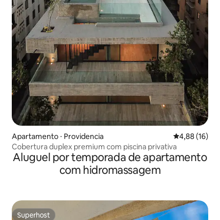
Apartamento ⋅ Providencia
4,88 de uma a
4,88 (16)
Cobertura duplex premium com piscina privativa
Aluguel por temporada de apartamento
com hidromassagem
Superhost
Superhost