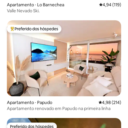
Apartamento ⋅ Lo Barnechea
4,94 de uma av
4,94 (119)
Valle Nevado Ski.
Preferido dos hóspedes
Entre os melhores preferidos dos hóspedes
Apartamento ⋅ Papudo
4,98 de uma av
4,98 (214)
Apartamento renovado em Papudo na primeira linha
Preferido dos hóspedes