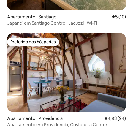
Apartamento ⋅ Santiago
5 de uma a
5 (10)
Japandi em Santiago Centro | Jacuzzi | Wi-Fi
Preferido dos hóspedes
Preferido dos hóspedes
Apartamento ⋅ Providencia
4,93 de uma a
4,93 (94)
Apartamento em Providencia, Costanera Center