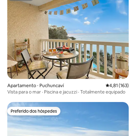
Apartamento ⋅ Puchuncaví
4,81 de uma av
4,81 (163)
Vista para o mar · Piscina e jacuzzi · Totalmente equipado
Preferido dos hóspedes
Preferido dos hóspedes