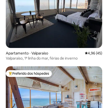
Apartamento ⋅ Valparaíso
4,96 de uma a
4,96 (45)
Valparaíso, 1ª linha do mar, férias de inverno
Preferido dos hóspedes
Entre os melhores preferidos dos hóspedes