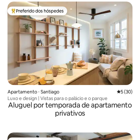
Preferido dos hóspedes
Entre os melhores preferidos dos hóspedes
Apartamento ⋅ Santiago
5 de uma a
5 (30)
Luxo e design | Vistas para o palácio e o parque
Aluguel por temporada de apartamento
privativos