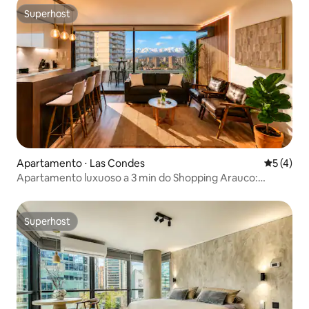
Superhost
Superhost
Apartamento ⋅ Las Condes
5 de uma 
5 (4)
Apartamento luxuoso a 3 min do Shopping Arauco:
Estacionamento + Piscina + Academia
Superhost
Superhost