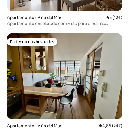
Apartamento ⋅ Viña del Mar
5 de uma av
5 (124)
Apartamento ensolarado com vista para o mar na
primeira linha de Reñaca
Preferido dos hóspedes
Preferido dos hóspedes
Apartamento ⋅ Viña del Mar
4,86 de uma ava
4,86 (247)