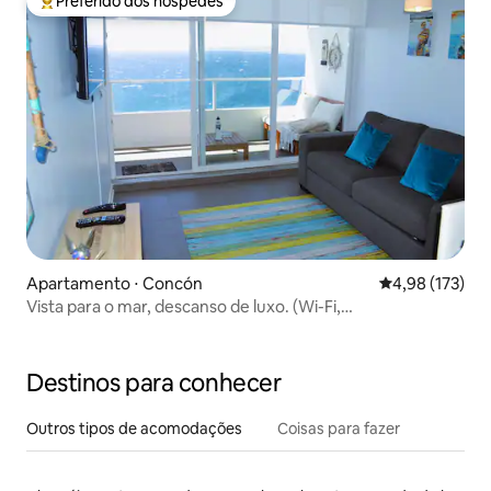
Preferido dos hóspedes
Entre os melhores preferidos dos hóspedes
Apartamento ⋅ Concón
4,98 de uma av
4,98 (173)
Vista para o mar, descanso de luxo. (Wi-Fi,
estacionamento)
Destinos para conhecer
Outros tipos de acomodações
Coisas para fazer