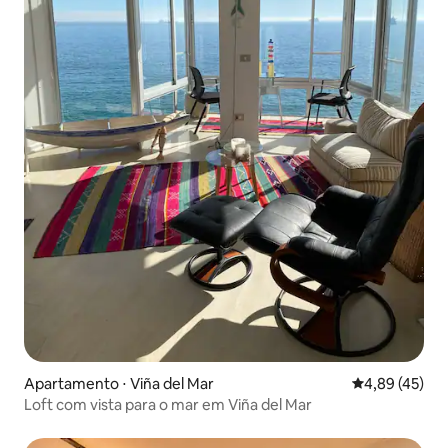
Apartamento ⋅ Viña del Mar
4,89 de uma a
4,89 (45)
Loft com vista para o mar em Viña del Mar