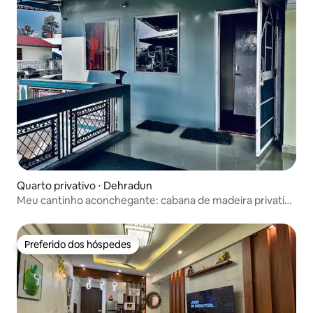
Quarto privativo ⋅ Dehradun
Meu cantinho aconchegante: cabana de madeira privativa
no 1º andar
Preferido dos hóspedes
Preferido dos hóspedes