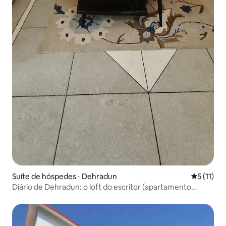
Suíte de hóspedes ⋅ Dehradun
5 de uma a
5 (11)
Diário de Dehradun: o loft do escritor (apartamento
estúdio)