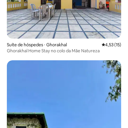
Suíte de hóspedes ⋅ Ghorakhal
4,53 de uma a
4,53 (15)
Ghorakhal Home Stay no colo da Mãe Natureza