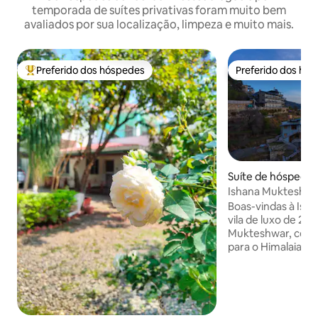
temporada de suítes privativas foram muito bem
avaliados por sua localização, limpeza e muito mais.
Preferido dos hóspedes
Preferido dos hó
Entre os melhores preferidos dos hóspedes
Preferido dos hó
Suíte de hóspedes
ange
Ishana Mukteshwar
sala e cozinha 1 | 
Boas-vindas à Is
vila de luxo de 2 
Mukteshwar, com 
para o Himalaia e
vila conta com var
banheiro privativ
equipada. Os hós
um terraço ao ar li
exuberante e acess