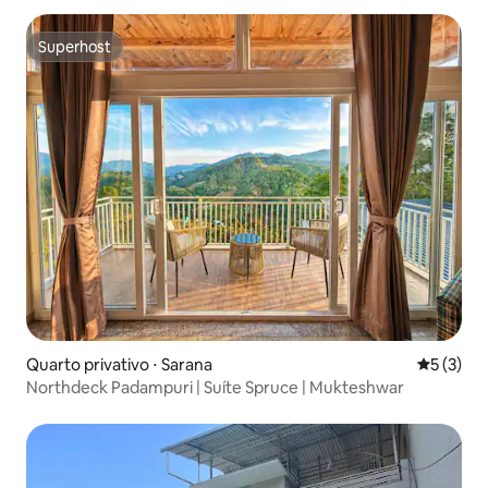
Superhost
Superhost
Quarto privativo ⋅ Sarana
5 de uma 
5 (3)
Northdeck Padampuri | Suíte Spruce | Mukteshwar