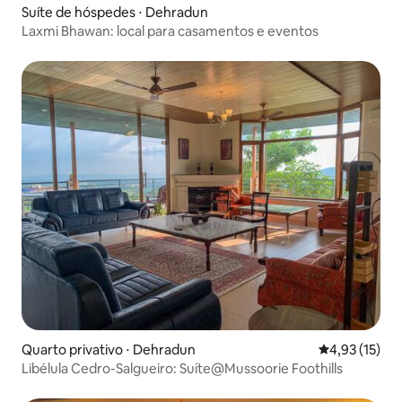
Suíte de hóspedes ⋅ Dehradun
Laxmi Bhawan: local para casamentos e eventos
Quarto privativo ⋅ Dehradun
4,93 de uma a
4,93 (15)
Libélula Cedro-Salgueiro: Suíte@Mussoorie Foothills