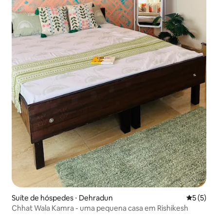
Suíte de hóspedes ⋅ Dehradun
5 de uma 
5 (5)
Chhat Wala Kamra - uma pequena casa em Rishikesh