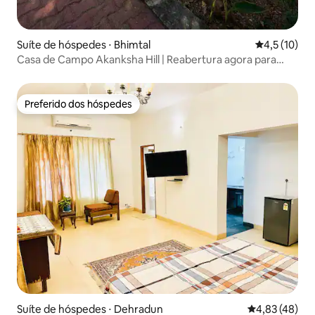
Suíte de hóspedes ⋅ Bhimtal
4,5 de uma a
4,5 (10)
Casa de Campo Akanksha Hill | Reabertura agora para
reservas
Preferido dos hóspedes
Preferido dos hóspedes
Suíte de hóspedes ⋅ Dehradun
4,83 de uma a
4,83 (48)