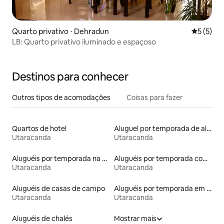
Quarto privativo ⋅ Dehradun
5 de uma 
5 (5)
LB: Quarto privativo iluminado e espaçoso
Destinos para conhecer
Outros tipos de acomodações
Coisas para fazer
Quartos de hotel
Aluguel por temporada de alojamentos ecológicos
Utaracanda
Utaracanda
Aluguéis por temporada na orla
Aluguéis por temporada com cama de altura acessível
Utaracanda
Utaracanda
Aluguéis de casas de campo
Aluguéis por temporada em acampamentos
Utaracanda
Utaracanda
Aluguéis de chalés
Mostrar mais