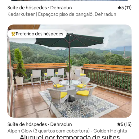
Suíte de hóspedes ⋅ Dehradun
5 de uma a
5 (11)
Kedarkuteer | Espaçoso piso de bangalô, Dehradun
Preferido dos hóspedes
Entre os melhores preferidos dos hóspedes
Suíte de hóspedes ⋅ Dehradun
5 de uma a
5 (15)
Alpen Glow (3 quartos com cobertura) - Golden Heights
Aluguel por temporada de suítes