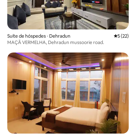
Suíte de hóspedes ⋅ Dehradun
5 de uma a
5 (22)
MAÇÃ VERMELHA, Dehradun mussoorie road.