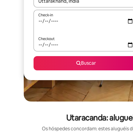
Quando os resultados estiverem disponíveis, expl
Check-in
Checkout
Buscar
Utaracanda: alugue
Os hóspedes concordam: estes aluguéis d