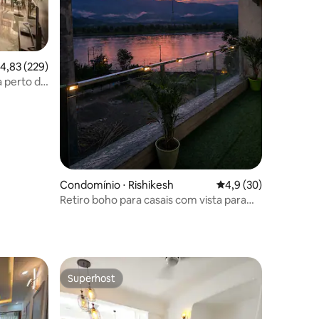
,83 de uma avaliação média de 5, 229 avaliações
4,83 (229)
a perto de
Condomínio ⋅ Rishikesh
4,9 de uma avaliação
4,9 (30)
Retiro boho para casais com vista para
palmeiras e pampas
ções
Superhost
Superhost