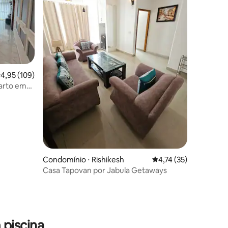
,95 de uma avaliação média de 5, 109 avaliações
4,95 (109)
arto em
Condomínio ⋅ Rishikesh
4,74 de uma avaliação
4,74 (35)
Casa Tapovan por Jabula Getaways
ções
piscina