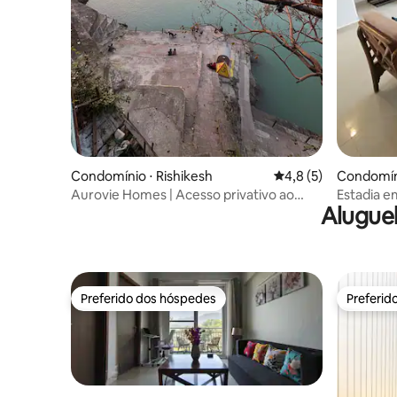
Condomínio ⋅ Rishikesh
4,8 de uma avaliação
4,8 (5)
Condomíni
Aurovie Homes | Acesso privativo ao
Estadia e
Alugue
Ghat| Varanda| 1 quarto, sala e cozinha
Cafés| Ja
Preferido dos hóspedes
Preferid
Preferido dos hóspedes
Preferid