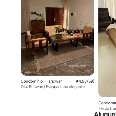
Condomínio ⋅ Haridwar
4,93 de uma avaliação 
4,93 (59)
Gita Bhawan | Escapadinha elegante
Condomíni
Férias tra
Alugue
com anim