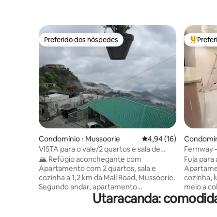
Preferido dos hóspedes
Prefe
Preferido dos hóspedes
Entre os
Condomínio ⋅ Mussoorie
4,94 de uma avaliação 
4,94 (16)
Condomín
VISTA para o vale/2 quartos e sala de
Fernway 
estar/Afastado/1 km do Mall RD|
sala e co
🏔️ Refúgio aconchegante com
Fuja para
Estacionamento
com vista
Apartamento com 2 quartos, sala e
Apartamen
cozinha a 1,2 km da Mall Road, Mussoorie.
cozinha, 
Segundo andar, apartamento
meio a co
Utaracanda: comodida
totalmente privativo — sofá, sala de
Uttarakha
jantar, camas, TV e geladeira, tudo
relaxe em
preparado para você. 🛋️ 🍳 Cozinha
projetado