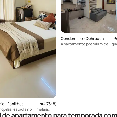
Condomínio ⋅ Dehradun
4
Apartamento premium de 1 qu
Dehradun
média de 5, 59 avaliações
o ⋅ Ranikhet
4,75 de uma avaliação média de 5, 8 avalia
4,75 (8)
nquilas: estadia no Himalaia
l de apartamento para temporada com 
ais de estimação