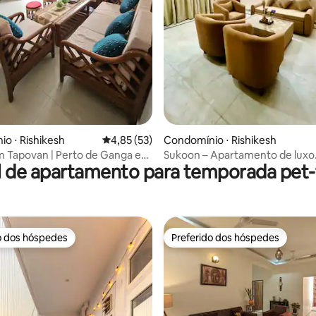
 média de 5, 5 avaliações
o ⋅ Rishikesh
4,85 de uma avaliação média de 5, 53 avalia
4,85 (53)
Condomínio ⋅ Rishikesh
m Tapovan | Perto de Ganga e
Sukoon – Apartamento de luxo
l de apartamento para temporada pet-f
bula Getaways
aconchegante com 2 quartos, s
cozinha perto de Triveni Ghat
o dos hóspedes
Preferido dos hóspedes
o dos hóspedes
Preferido dos hóspedes