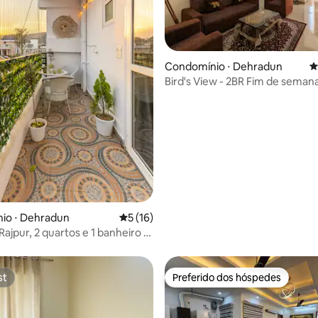
média de 5, 52 avaliações
Condomínio ⋅ Dehradun
4
Bird's View - 2BR Fim de seman
Mussoorie!
io ⋅ Dehradun
5 de uma avaliação média de 5, 16 avalia
5 (16)
ajpur, 2 quartos e 1 banheiro •
 até o café • Aceita animais de
o
st
Preferido dos hóspedes
st
Preferido dos hóspedes