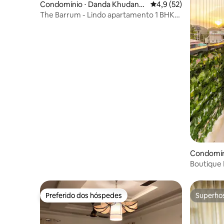
Condomínio ⋅ Danda Khudane
4,9 de uma avaliação 
4,9 (52)
wala
The Barrum - Lindo apartamento 1 BHK
em Dehradun
Condomín
Boutique R
Caminhada
estimaçã
Preferido dos hóspedes
Superho
Preferido dos hóspedes
Superho