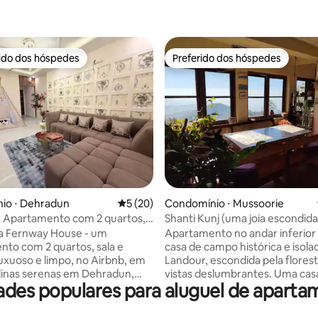
rido dos hóspedes
Preferido dos hóspedes
 melhores preferidos dos hóspedes
Preferido dos hóspedes
média de 5, 16 avaliações
io ⋅ Dehradun
5 de uma avaliação média de 5, 20 avalia
5 (20)
Condomínio ⋅ Mussoorie
- Apartamento com 2 quartos,
Shanti Kunj (uma joia escondid
zinha, aconchegante e luxuoso,
Landour) - Apartamento inferi
 a Fernway House - um
Apartamento no andar inferior
 para a montanha, BnB
to com 2 quartos, sala e
casa de campo histórica e isol
luxuoso e limpo, no Airbnb, em
Landour, escondida pela flores
linas serenas em Dehradun,
vistas deslumbrantes. Uma cas
des populares para aluguel de apart
nd. Acorde com ar fresco,
gentilmente nutrida agora aber
 interiores cuidadosamente
retiros familiares, solidão na na
s e desfrute de uma
projetos de escrita, trabalho r