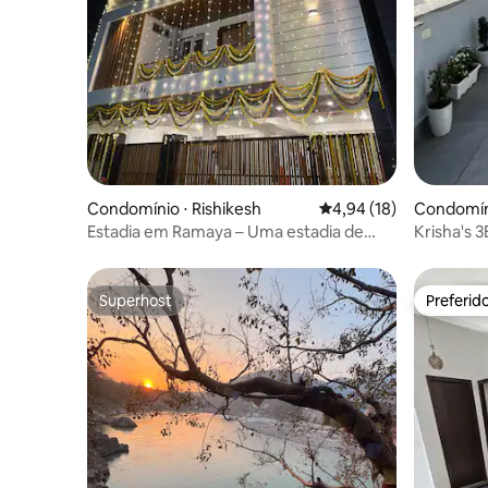
Condomínio ⋅ Rishikesh
4,94 de uma avaliação 
4,94 (18)
Condomín
Estadia em Ramaya – Uma estadia de
Krisha's 
luxo em casa
montanh
Superhost
Preferid
Superhost
Preferid