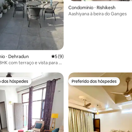
Condomínio ⋅ Rishikesh
Aashiyana à beira do Ganges
média de 5, 18 avaliações
io ⋅ Dehradun
5 de uma avaliação média de 5, 9 avalia
5 (9)
3BHK com terraço e vista para a
a
o dos hóspedes
Preferido dos hóspedes
o dos hóspedes
Preferido dos hóspedes