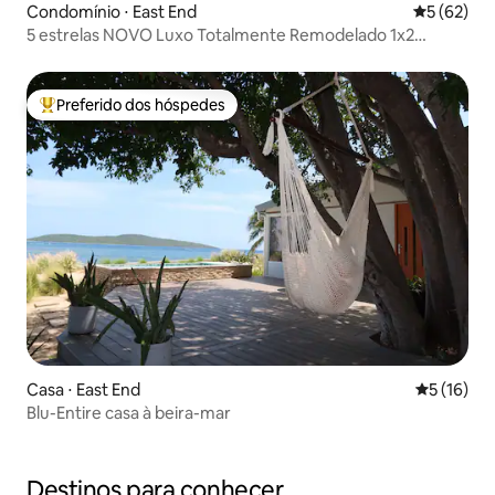
Condomínio ⋅ East End
5 de uma a
5 (62)
5 estrelas NOVO Luxo Totalmente Remodelado 1x2
Piscina e Praia
Preferido dos hóspedes
Entre os melhores preferidos dos hóspedes
Casa ⋅ East End
5 de uma a
5 (16)
Blu-Entire casa à beira-mar
Destinos para conhecer