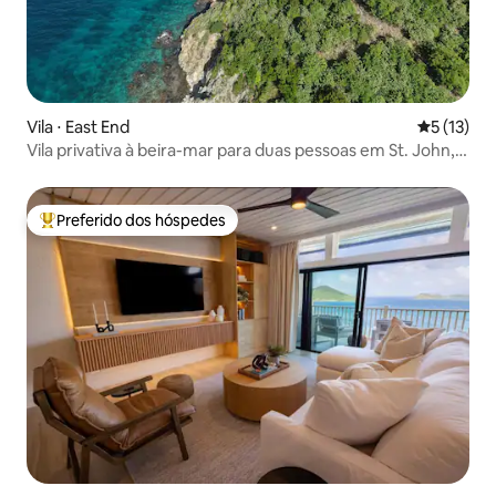
Vila ⋅ East End
5 de uma a
5 (13)
Vila privativa à beira-mar para duas pessoas em St. John,
Ilhas Virgens Americanas
Preferido dos hóspedes
Entre os melhores preferidos dos hóspedes