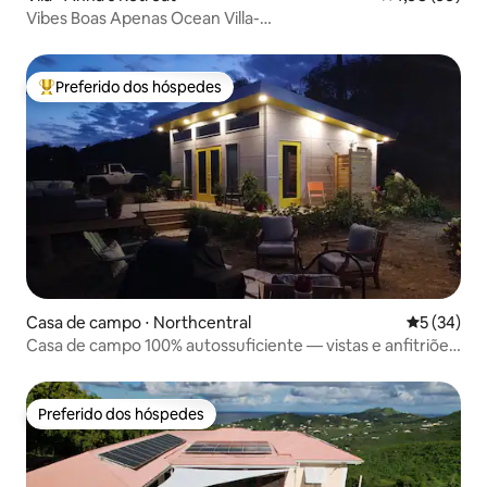
Vibes Boas Apenas Ocean Villa-
Views/Piscina/Solário/Diversão
Preferido dos hóspedes
Entre os melhores preferidos dos hóspedes
Casa de campo ⋅ Northcentral
5 de uma a
5 (34)
Casa de campo 100% autossuficiente — vistas e anfitriões
incríveis
Preferido dos hóspedes
Preferido dos hóspedes