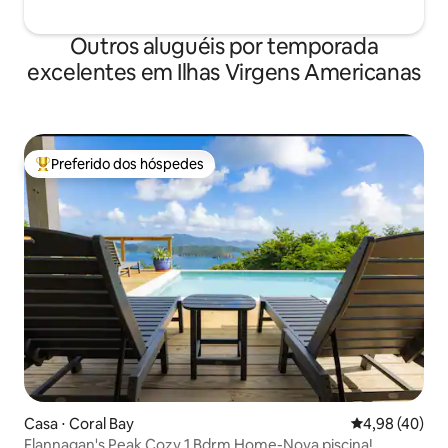
Outros aluguéis por temporada
excelentes em Ilhas Virgens Americanas
Preferido dos hóspedes
Entre os melhores preferidos dos hóspedes
Casa ⋅ Coral Bay
4,98 de uma a
4,98 (40)
Flannagan's Peak Cozy 1 Bdrm Home-Nova piscina!