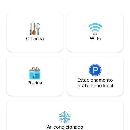
um morador local. 
natação com tartarugas marinhas,
carro até a famos
mergulho com snorkel e caiaque a
a menos de 10 mi
poucos passos da vila. As comodidades
restaurantes, bare
incluem um chuveiro ao ar livre, caiaque
com Netflix etc. 
transparente, pranchas de stand up
king size. Sofá-
paddle e escadas para a água. Localizado
incluído. 1 berço
no bairro privado de Peterborg, a uma
Cozinha
Wi-Fi
6 pessoas. Lavand
curta caminhada pela costa até Magens
privativo. Pátio. Vi
Bay Beach. A propriedade está equipada
com um gerador.
Estacionamento
Piscina
gratuito no local
Ar-condicionado