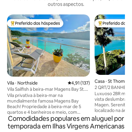
outros aspectos.
Preferido dos hóspedes
Preferido dos 
Entre os melhores preferidos dos hóspedes
Entre os melhore
Casa ⋅ St Thomas
Vila ⋅ Northside
4,91 de uma avaliação média de 
4,91 (137)
2 QRT/2 BANHEIRO
Vila Sailfish à beira-mar Magens Bay St.
MagensBay! Seren
Luxuoso 2BR movid
Thomas!
Vila privativa à beira-mar na
vista deslumbrante
mundialmente famosa Magens Bay
Magen. Serenity N
Beach! Propriedade à beira-mar de 5
localizado na área
quartos e 4 banheiros e meio, com
Thomas perto de Si
Comodidades populares em aluguel por
acesso direto à praia. Oferece um chalé
Mountaintop. Ar 
à beira-mar de 1 quarto/1 banheiro que
temporada em Ilhas Virgens Americanas
completo. Alugue 
acomoda até 4 hóspedes. Desfrute de