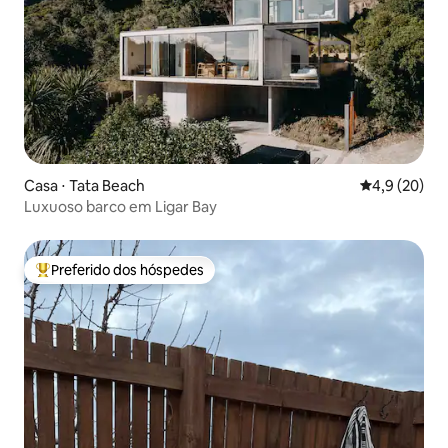
Casa ⋅ Tata Beach
4,9 de uma a
4,9 (20)
Luxuoso barco em Ligar Bay
Preferido dos hóspedes
Entre os melhores preferidos dos hóspedes