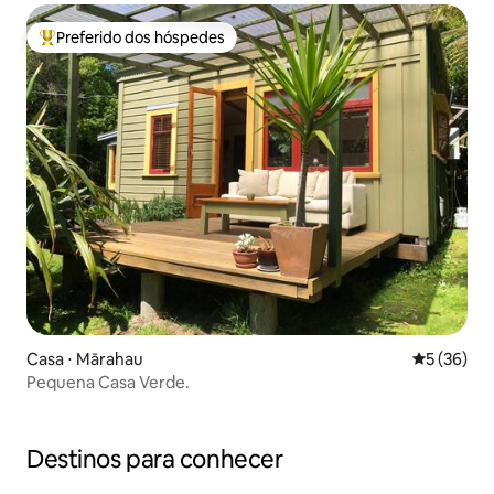
Preferido dos hóspedes
Entre os melhores preferidos dos hóspedes
Casa ⋅ Mārahau
5 de uma a
5 (36)
Pequena Casa Verde.
Destinos para conhecer