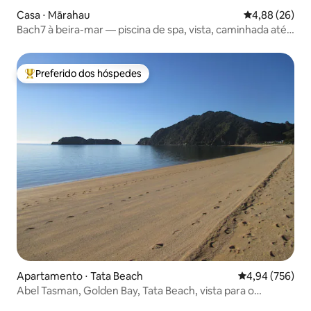
Casa ⋅ Mārahau
4,88 de uma a
4,88 (26)
Bach7 à beira-mar — piscina de spa, vista, caminhada até a
praia!
Preferido dos hóspedes
Entre os melhores preferidos dos hóspedes
Apartamento ⋅ Tata Beach
4,94 de uma ava
4,94 (756)
Abel Tasman, Golden Bay, Tata Beach, vista para o
estuário,