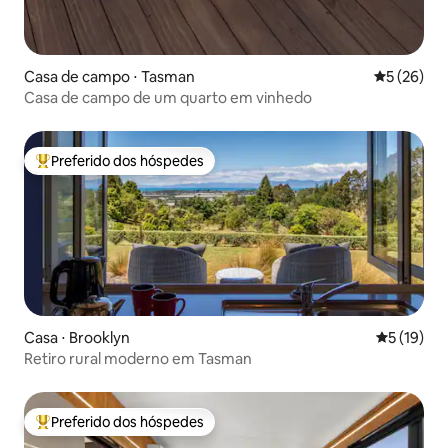
Casa de campo ⋅ Tasman
5 de uma a
5 (26)
Casa de campo de um quarto em vinhedo
Preferido dos hóspedes
Entre os melhores preferidos dos hóspedes
Casa ⋅ Brooklyn
5 de uma a
5 (19)
Retiro rural moderno em Tasman
Preferido dos hóspedes
Entre os melhores preferidos dos hóspedes