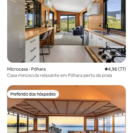
Microcasa ⋅ Pōhara
4,96 de uma a
4,96 (77)
Casa minúscula relaxante em Pōhara perto da praia
Preferido dos hóspedes
Preferido dos hóspedes