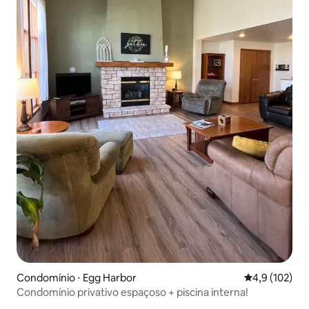
Condomínio ⋅ Egg Harbor
4,9 de uma av
4,9 (102)
Condomínio privativo espaçoso + piscina interna!