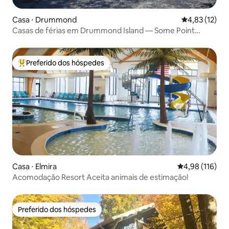
Casa ⋅ Drummond
4,83 de uma a
4,83 (12)
Casas de férias em Drummond Island — Some Point
North
Preferido dos hóspedes
Entre os melhores preferidos dos hóspedes
Casa ⋅ Elmira
4,98 de uma av
4,98 (116)
Acomodação Resort Aceita animais de estimação!
Preferido dos hóspedes
Preferido dos hóspedes