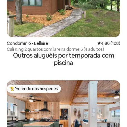
Condomínio ⋅ Bellaire
4,86 de uma av
4,86 (108)
Cali King 2 quartos com lareira dorme 5 (4 adultos)
Outros aluguéis por temporada com
piscina
Preferido dos hóspedes
Entre os melhores preferidos dos hóspedes