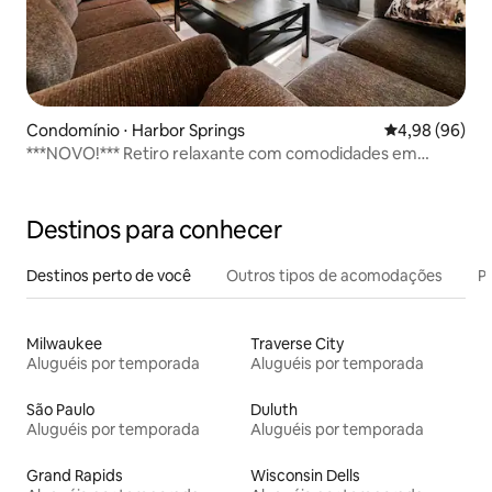
Condomínio ⋅ Harbor Springs
4,98 de uma av
4,98 (96)
***NOVO!*** Retiro relaxante com comodidades em
abundância!
Destinos para conhecer
Destinos perto de você
Outros tipos de acomodações
Pr
Milwaukee
Traverse City
Aluguéis por temporada
Aluguéis por temporada
São Paulo
Duluth
Aluguéis por temporada
Aluguéis por temporada
Grand Rapids
Wisconsin Dells