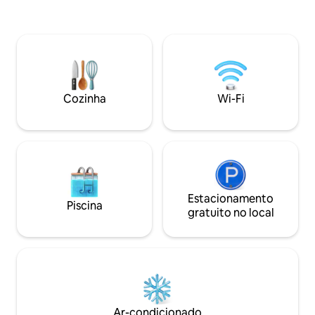
Otsego e a menos de 30 minutos dos
principal possui u
resorts de esqui Boyne & Schuss para
30’, criando uma a
todas as suas emoções! Trilha 4 Acesso.
aberta. Cozinha t
Móveis modernos, banheira de
com mesa para 8 p
hidromassagem, fogão a lenha,
micro-ondas, DW e forno. 
fogueira, caiaques, prancha de remo,
paraíso para cria
piscina aquecida ao ar livre (apenas no
65", air hockey, to
Cozinha
Wi-Fi
verão) e trilhas de quadriciclo esperam
jogos de tabuleiro
por você. Seu lar ideal longe de casa está
à piscina (interna 
esperando por você!
Estacionamento
Piscina
gratuito no local
Ar-condicionado