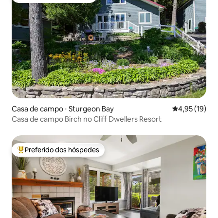
Preferido dos hóspedes
Casa de campo ⋅ Sturgeon Bay
4,95 de uma a
4,95 (19)
Casa de campo Birch no Cliff Dwellers Resort
Preferido dos hóspedes
Entre os melhores preferidos dos hóspedes