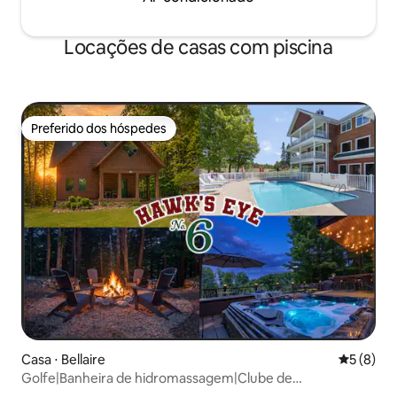
Locações de casas com piscina
Preferido dos hóspedes
Preferido dos hóspedes
Casa ⋅ Bellaire
5 de uma 
5 (8)
Golfe|Banheira de hidromassagem|Clube de
praia|Piscina|Camas king|Fliperama