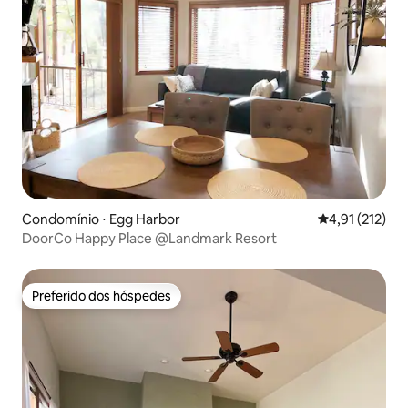
Condomínio ⋅ Egg Harbor
4,91 de uma av
4,91 (212)
DoorCo Happy Place @Landmark Resort
Preferido dos hóspedes
Preferido dos hóspedes