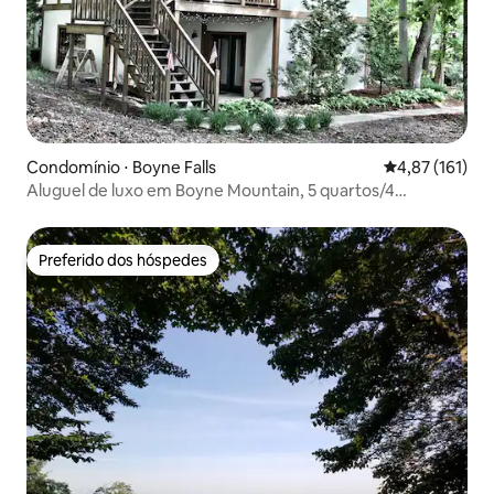
Condomínio ⋅ Boyne Falls
4,87 de uma av
4,87 (161)
Aluguel de luxo em Boyne Mountain, 5 quartos/4
banheiros
Preferido dos hóspedes
Preferido dos hóspedes