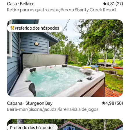
Casa ⋅ Bellaire
4,81 de uma a
4,81 (27)
Retiro para as quatro estações no Shanty Creek Resort
Preferido dos hóspedes
Entre os melhores preferidos dos hóspedes
Cabana ⋅ Sturgeon Bay
4,98 de uma a
4,98 (50)
Beira-mar/piscina/jacuzzi/lareira/sala de jogos
Preferido dos hóspedes