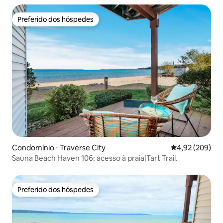
Preferido dos hóspedes
Preferido dos hóspedes
Condomínio ⋅ Traverse City
4,92 de uma ava
4,92 (209)
Sauna Beach Haven 106: acesso à praia|Tart Trail.
Preferido dos hóspedes
Preferido dos hóspedes