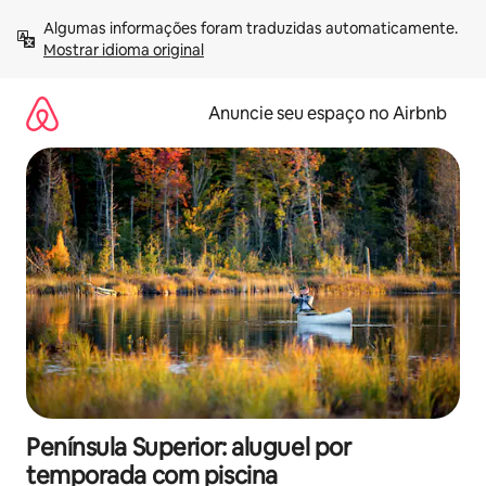
Pular
Algumas informações foram traduzidas automaticamente. 
para
Mostrar idioma original
o
conteúdo
Anuncie seu espaço no Airbnb
Península Superior: aluguel por
temporada com piscina