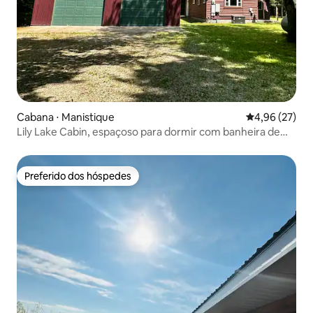
Cabana ⋅ Manistique
4,96 de uma a
4,96 (27)
Lily Lake Cabin, espaçoso para dormir com banheira de
hidromassagem!
Preferido dos hóspedes
Preferido dos hóspedes