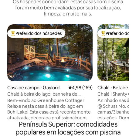
Os hóspedes concordam: estas casas com piscina
foram muito bem avaliadas por sua localização,
limpeza e muito mais.
Preferido dos hóspedes
Preferido dos 
Entre os melhores preferidos dos hóspedes
Entre os melhore
Casa de campo ⋅ Gaylord
4,98 de uma avaliação média de 
4,98 (169)
Chalé ⋅ Bellaire
Chalé à beira do lago: banheira de
Chalé | Shanty Cre
hidromassagem, piscina, fogueira,
| Piscina
Bem-vindo ao Greenhouse Cottage!
Aninhado nas árvo
caiaques
Relaxe nesta casa à beira do lago em
@ Schuss Mo. ofer
Buhl Lake! Esta casa está recentemente
camas/3 banheiro
atualizada, decorada profissionalmente
estações. Dorme 1
Península Superior: comodidades
e está pronta para hospedar suas
lagos, resorts de g
memórias de viagem favoritas. Pouco
3 banheiros comple
populares em locações com piscina
menos de 20 minutos de Treetops &
aconchegante e po