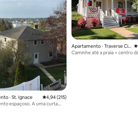
média de 5, 30 avaliações
Apartamento ⋅ Traverse Cit
4
y
Caminhe até a praia + centro d
acomoda 6 pessoas, estaciona
nº 1
to ⋅ St. Ignace
4,94 de uma avaliação média de 5, 215 avalia
4,94 (215)
nto espaçoso. A uma curta
a pé do cais de barcos.