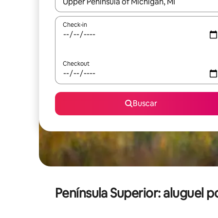
Quando os resultados estiverem disponíveis, expl
Check-in
Checkout
Buscar
Península Superior: alugue