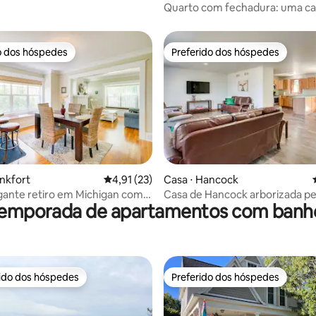
ty
Quarto com fechadura: uma c
completa; banheiro compartil
o dos hóspedes
Preferido dos hóspedes
o dos hóspedes
Preferido dos hóspedes
média de 5, 24 avaliações
ankfort
4,91 de uma avaliação média de 5, 23 avalia
4,91 (23)
Casa ⋅ Hancock
ante retiro em Michigan com
Casa de Hancock arborizada pe
temporada de apartamentos com banh
urrasqueira a gás!
trilhas de esqui e snowmobile!
rido dos hóspedes
Preferido dos hóspedes
 melhores preferidos dos hóspedes
Preferido dos hóspedes