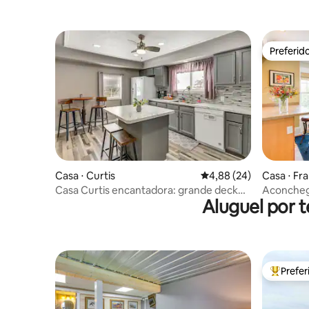
Preferid
Preferid
Casa ⋅ Curtis
4,88 de uma avaliação 
4,88 (24)
Casa ⋅ Fr
Casa Curtis encantadora: grande deck
Aconcheg
Aluguel por 
com vista para o lago!
deck e ch
Prefe
Entre os