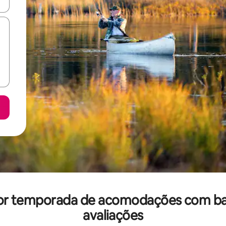
ore-os usando as seta para cima e para baixo do teclado ou tocando e
l por temporada de acomodações com b
avaliações