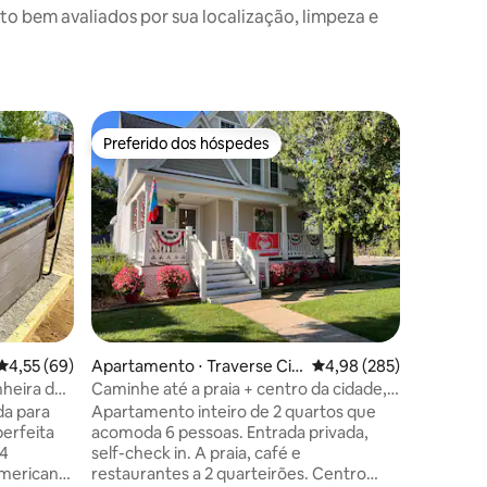
 bem avaliados por sua localização, limpeza e
Casa ⋅ Bo
Preferido dos hóspedes
Superho
Preferido dos hóspedes
Superho
5 km até
walk to 
Casa aco
para dormir - ótimos colchões 
em todos
terreno d
o barco, 
livre para uso 2 caiaques -
de avac P
luzes ger
merv16 p
4,55 de uma avaliação média de 5, 69 avaliações
4,55 (69)
Apartamento ⋅ Traverse Cit
4,98 de uma avaliação m
4,98 (285)
-1200 sq 
y
sem tanqu
nheira de
Caminhe até a praia + centro da cidade,
casa não
mais de
acomoda 6 pessoas, estacionamento –
da para
Apartamento inteiro de 2 quartos que
conta pró
nº 1
perfeita
acomoda 6 pessoas. Entrada privada,
manter p
 4
self-check in. A praia, café e
americana,
restaurantes a 2 quarteirões. Centro