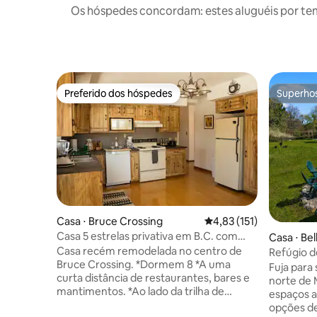
Os hóspedes concordam: estes aluguéis por te
Preferido dos hóspedes
Superho
Preferido dos hóspedes
Superho
Casa ⋅ Bruce Crossing
4,83 de uma avaliação m
4,83 (151)
Casa 5 estrelas privativa em B.C. com
Casa ⋅ Bel
sauna e estacionamento
Casa recém remodelada no centro de
Refúgio de
Bruce Crossing. *Dormem 8 *A uma
externa, 
Fuja para 
curta distância de restaurantes, bares e
estimaçã
norte de
mantimentos. *Ao lado da trilha de
espaços a
snowmobile. * Localização silenciosa.
opções de l