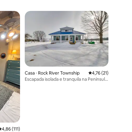
ções
Casa ⋅ Rock River Township
4,76 de uma avaliação
4,76 (21)
Escapada isolada e tranquila na Península
Superior!
4,86 de uma avaliação média de 5, 111 avaliações
4,86 (111)