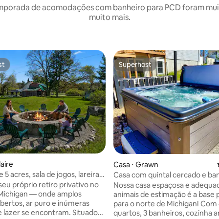
mporada de acomodações com banheiro para PCD foram muito
muito mais.
st
Superhost
st
Superhost
édia de 5, 151 avaliações
laire
Casa ⋅ Grawn
 5 acres, sala de jogos, lareira
Casa com quintal cercado e ba
perto de Shanty, animais de
hidromassagem que aceita ani
seu próprio retiro privativo no
Nossa casa espaçosa e adequa
o
estimação
 Michigan — onde amplos
animais de estimação é a base 
bertos, ar puro e inúmeras
para o norte de Michigan! Com
azer se encontram. Situado
quartos, 3 banheiros, cozinha 