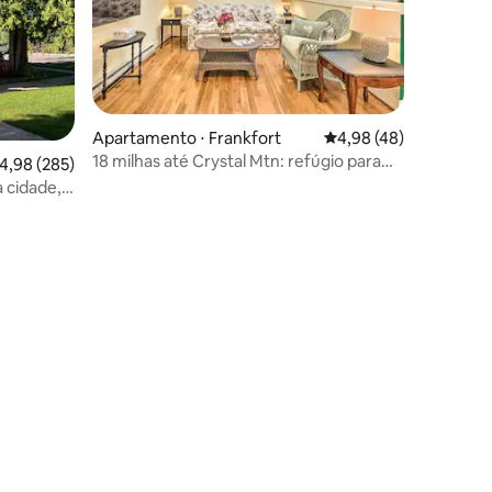
Apartamento ⋅ Frankfort
4,98 de uma avaliação
4,98 (48)
18 milhas até Crystal Mtn: refúgio para
,98 de uma avaliação média de 5, 285 avaliações
4,98 (285)
casais perto do lago
a cidade,
mento –
ções