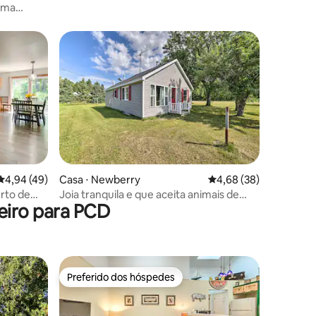
ama
hado
ções
4,94 de uma avaliação média de 5, 49 avaliações
4,94 (49)
Casa ⋅ Newberry
4,68 de uma avaliação
4,68 (38)
rto de
Joia tranquila e que aceita animais de
eiro para PCD
estimação no norte de Michigan
Preferido dos hóspedes
Preferido dos hóspedes