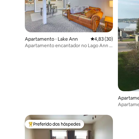
Apartamento ⋅ Lake Ann
4,83 de uma avaliação 
4,83 (30)
Apartamento encantador no Lago Ann -
Localização perfeita para caminhadas!
Apartamen
Apartame
distância 
Preferido dos hóspedes
Entre os melhores preferidos dos hóspedes