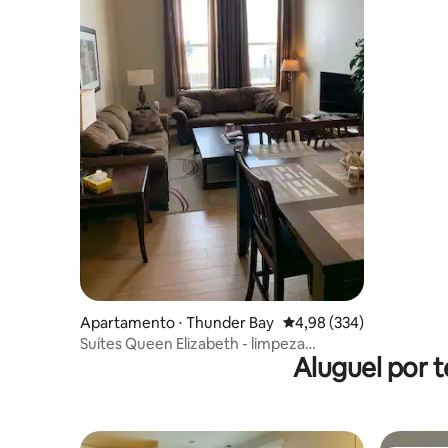
Apartamento ⋅ Thunder Bay
4,98 de uma avaliação m
4,98 (334)
Suítes Queen Elizabeth - limpeza
Aluguel por 
impecável!