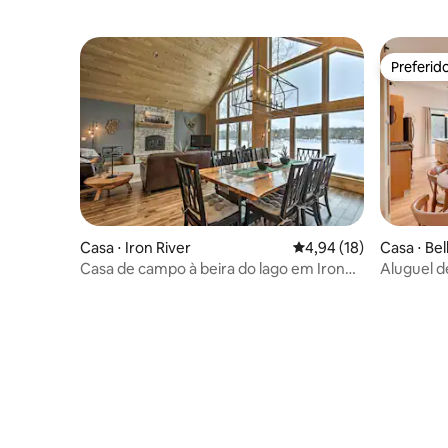
Preferid
Preferid
Casa ⋅ Iron River
4,94 de uma avaliação 
4,94 (18)
Casa ⋅ Bel
Casa de campo à beira do lago em Iron
Aluguel d
River: 3 km para esquiar!
deck e do