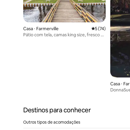
Casa ⋅ Farmerville
5 de uma avaliação 
5 (74)
Pátio com tela, camas king size, fresco e
limpo, jogos
Casa ⋅ Far
DonnaSue
"Lake Tim
Destinos para conhecer
Outros tipos de acomodações