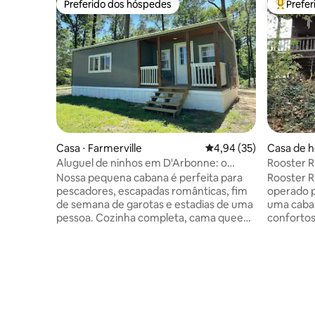
Preferido dos hóspedes
Prefe
Preferido dos hóspedes
Entre os
Casa ⋅ Farmerville
4,94 de uma avaliação 
4,94 (35)
Casa de h
on
Aluguel de ninhos em D'Arbonne: o
Rooster R
Ninho do Jacaré
Nossa pequena cabana é perfeita para
Rooster R
pescadores, escapadas românticas, fim
operado p
de semana de garotas e estadias de uma
uma caban
pessoa. Cozinha completa, cama queen
confortos
size, Wi-Fi gratuito, banheiro completo
chalé foi
com banheira de imersão, pátio frontal.
fica em s
Assentos na primeira fila para os fogos
família co
de artifício anuais de 4 de julho. A poucos
Você esta
minutos do centro da cidade e da maioria
restauran
das rampas de barcos públicos. Também
Sterlington. *Animais de estim
fornecemos um passe de lago para
limitados