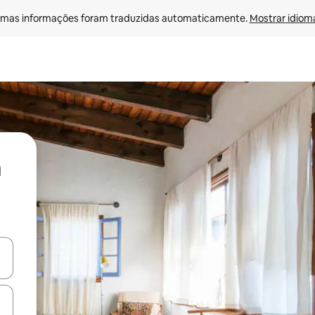
mas informações foram traduzidas automaticamente. 
Mostrar idioma
ore-os usando as seta para cima e para baixo do teclado ou tocando e