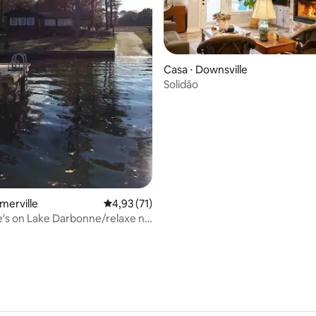
média de 5, 74 avaliações
Casa ⋅ Downsville
Solidão
merville
4,93 de uma avaliação média de 5, 71 avalia
4,93 (71)
's on Lake Darbonne/relaxe no
e"