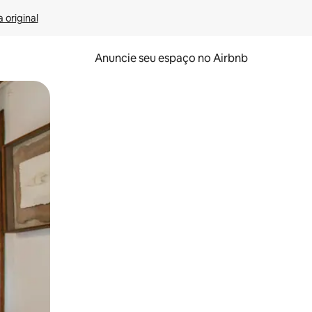
 original
Anuncie seu espaço no Airbnb
 deslizando o dedo na tela.