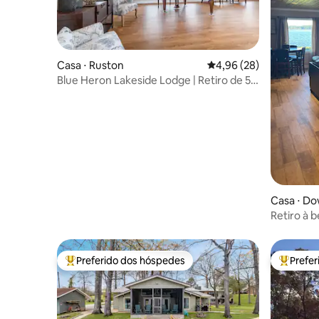
Casa ⋅ Ruston
4,96 de uma avaliação 
4,96 (28)
Blue Heron Lakeside Lodge | Retiro de 5
quartos | Casamentos
Casa ⋅ Do
Retiro à b
Preferido dos hóspedes
Prefe
Entre os melhores preferidos dos hóspedes
Entre os