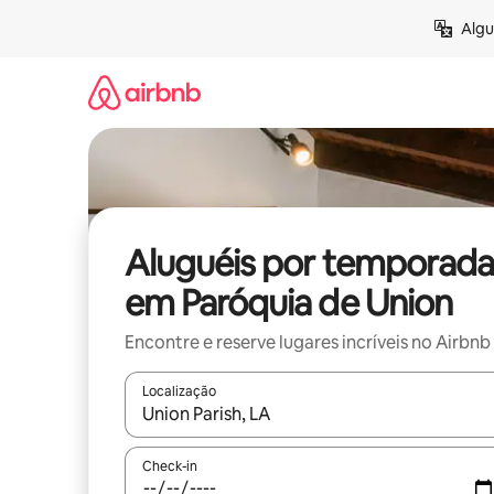
Pular
Algu
para
o
conteúdo
Aluguéis por temporada
em Paróquia de Union
Encontre e reserve lugares incríveis no Airbnb
Localização
Quando os resultados estiverem disponíveis, expl
Check-in