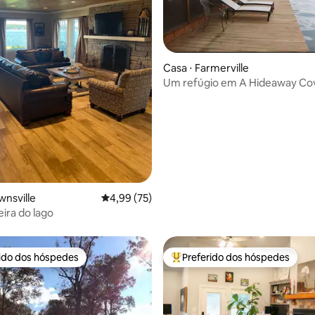
média de 5, 28 avaliações
Casa ⋅ Farmerville
Um refúgio em A Hideaway Co
wnsville
4,99 de uma avaliação média de 5, 75 avalia
4,99 (75)
eira do lago
rido dos hóspedes
Preferido dos hóspedes
 melhores preferidos dos hóspedes
Entre os melhores preferidos d