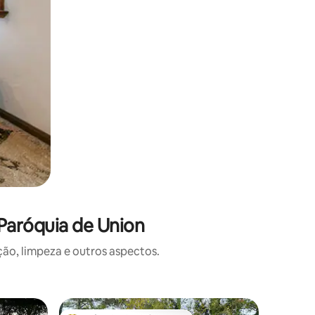
Paróquia de Union
o, limpeza e outros aspectos.
Casa ⋅ D