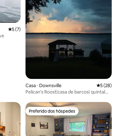
5 de uma avaliação média de 5, 7 avaliações
5 (7)
ve
ções
Casa ⋅ Downsville
5 de uma avaliação
5 (28)
Pelican's Roost|casa de barcos| quintal
cercado |caiaques
Preferido dos hóspedes
os hóspedes
Preferido dos hóspedes