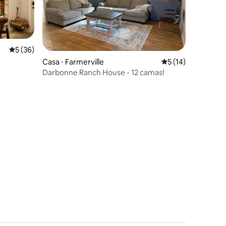
5 de uma avaliação média de 5, 36 avaliações
5 (36)
Casa ⋅ Farmerville
5 de uma avaliação
5 (14)
Darbonne Ranch House - 12 camas!
ções