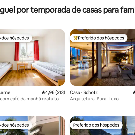
guel por temporada de casas para famí
o dos hóspedes
Preferido dos hóspedes
o dos hóspedes
Entre os melhores preferidos d
cerne
4,96 de uma avaliação média de 5, 213 avalia
4,96 (213)
Casa ⋅ Schötz
4
B com café da manhã gratuito
Arquitetura. Pura. Luxo.
édia de 5, 220 avaliações
o dos hóspedes
Preferido dos hóspedes
o dos hóspedes
Preferido dos hóspedes