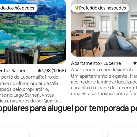
rido dos hóspedes
Preferido dos hóspedes
 melhores preferidos dos hóspedes
Entre os melhores preferidos d
Apartamento ⋅ Lucerne
4
Apartamento com design intel
édia de 5, 451 avaliações
nto ⋅ Sarnen
4,98 de uma avaliação média de 5, 1.068 avalia
4,98 (1.068)
coração do centro turístico
Um apartamento elegante, tran
en perto de Lucerna|Retiro de
acolhedor e luminoso localizad
ra do lago
ativa no último andar da Villa
coração da cidade de Lucerna. 
upada pelo proprietário,
uma estadia turística com a famí
te no Lago Sarnen, vistas
amigos, em casal, como parte 
nicas, nasceres do sol Quarto
viagem de negócios ou para um
ulares para aluguel por temporada pe
com cinema em casa, sala
prolongada à beira do Lago do
a, cozinha grande e banheiro
Cantões. A poucos passos dos p
ea privativa). Para 3 a 5
pontos turísticos, do Centro de
 um quarto privativo adicional
Convenções e Cultura de Lucer
iro é fornecido um andar
do ponto de partida dos cruzeir
cesso ao elevador - área