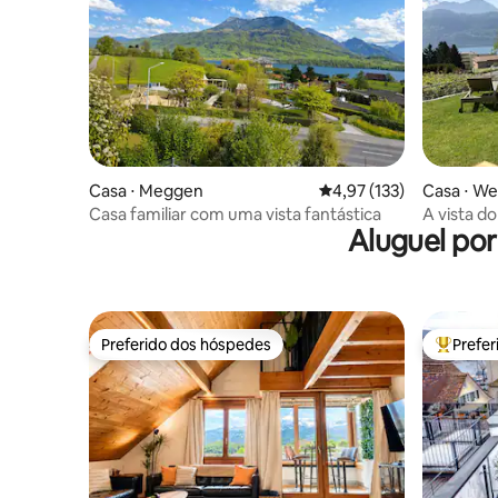
Casa ⋅ Meggen
4,97 de uma avaliação m
4,97 (133)
Casa ⋅ We
Casa familiar com uma vista fantástica
A vista d
Aluguel po
Lucerna
Preferido dos hóspedes
Prefe
Preferido dos hóspedes
Entre os