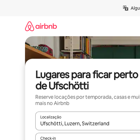
Pular
Algu
para
o
conteúdo
Lugares para ficar perto
de Ufschötti
Reserve locações por temporada, casas e mu
mais no Airbnb
Localização
Quando os resultados estiverem disponíveis, expl
Check-in