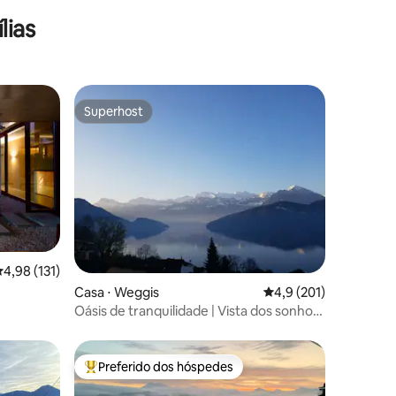
lias
Superhost
os hóspedes
Superhost
ções
,98 de uma avaliação média de 5, 131 avaliações
4,98 (131)
Casa ⋅ Weggis
4,9 de uma avaliação 
4,9 (201)
Oásis de tranquilidade | Vista dos sonhos
para o lago e as montanhas, Lucerna
Preferido dos hóspedes
Entre os melhores preferidos dos hóspedes