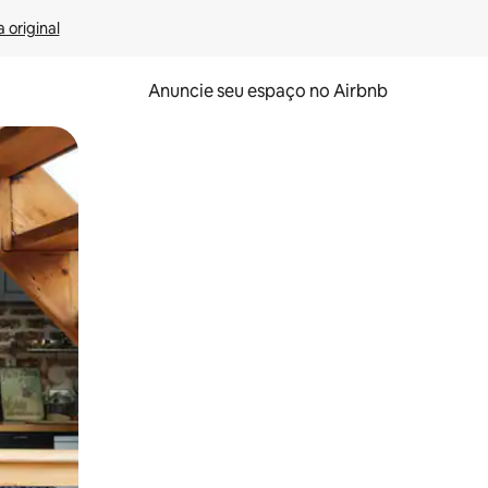
 original
Anuncie seu espaço no Airbnb
 deslizando o dedo na tela.