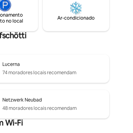
as, esta
multifuncional. Térreo em uma área
urbana, mas ainda assim tranquilo. As
os e
janelas isolam bem. Ventilação embutida.
ionamento
Ar-condicionado
tas
Internet rápida.
to no local
fschötti
Lucerna
74 moradores locais recomendam
Netzwerk Neubad
48 moradores locais recomendam
 Wi-Fi