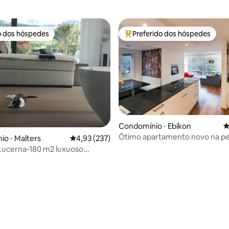
o dos hóspedes
Preferido dos hóspedes
o dos hóspedes
Entre os melhores preferidos d
Condomínio ⋅ Ebikon
4
Ótimo apartamento novo na per
o ⋅ Malters
4,93 de uma avaliação média de 5, 237 avalia
4,93 (237)
com estacionamento
Lucerna-180 m2 luxuoso
nto no campo
média de 5, 111 avaliações