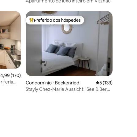
Apartamento de luxo inteiro em Vitznau
Preferido dos hóspedes
os hóspedes
Entre os melhores preferidos dos hóspedes
,99 de uma avaliação média de 5, 170 avaliações
4,99 (170)
iferia
ções
Condomínio ⋅ Beckenried
5 de uma avaliação 
5 (133)
Stayly Chez-Marie Aussicht I See & Berge
I Lucerna