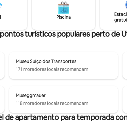
estação de trem e de muitas loj
hada). Acesso ao lago e jardim,
acomodação oferece todas as
acionamento gratuito e Wi-Fi.
comodidades, com equipament
Estac
bem-vindas, apenas cães
i
Piscina
móveis modernos, além de mui
gratui
ular.
camas.
 dos destaques é alcançada
 1 hora.
pontos turísticos populares perto de U
Museu Suíço dos Transportes
171 moradores locais recomendam
Museggmauer
118 moradores locais recomendam
el de apartamento para temporada com