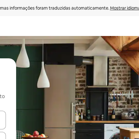
mas informações foram traduzidas automaticamente. 
Mostrar idioma
ito
ore-os usando as seta para cima e para baixo do teclado ou tocando e