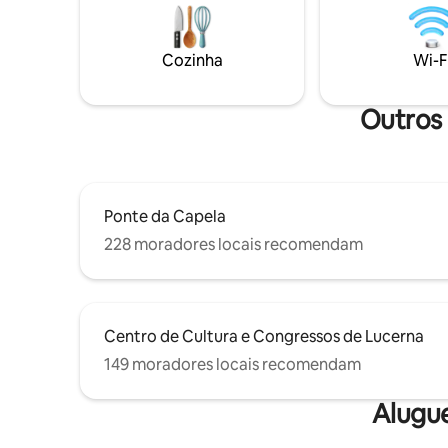
mapa panorâmico (vários descontos) Nas
compartil
proximidades: estação de ônibus
SUPs, est
Krattigen Dorf/Post (4 minutos a pé), loja
Crianças 
Cozinha
Wi-F
da vila, campo de esportes, trilhas, Thun,
pequenos. O Airbnb suíço mais pop
Spiez, Aeschi, Interlaken, Beatenberg,
A maioria
Berna
dentro de
Outros 
Ponte da Capela
228 moradores locais recomendam
Centro de Cultura e Congressos de Lucerna
149 moradores locais recomendam
Alugu