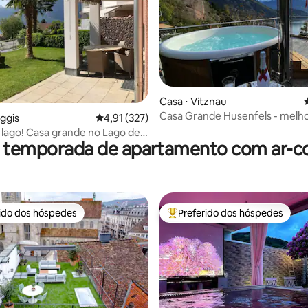
Casa ⋅ Vitznau
Casa Grande Husenfels - melho
édia de 5, 133 avaliações
ggis
4,91 de uma avaliação média de 5, 327 avalia
4,91 (327)
lago.
o lago! Casa grande no Lago de
r temporada de apartamento com ar-c
rido dos hóspedes
Preferido dos hóspedes
 melhores preferidos dos hóspedes
Entre os melhores preferidos d