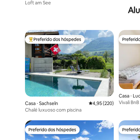
Loft am See
Alu
Preferido dos hóspedes
Preferid
Entre os melhores preferidos dos hóspedes
Preferid
Casa ⋅ Lu
Vivali Bn
Casa ⋅ Sachseln
4,95 de uma avaliação m
4,95 (220)
Chalé luxuoso com piscina
Preferido dos hóspedes
Preferid
Preferido dos hóspedes
Preferid