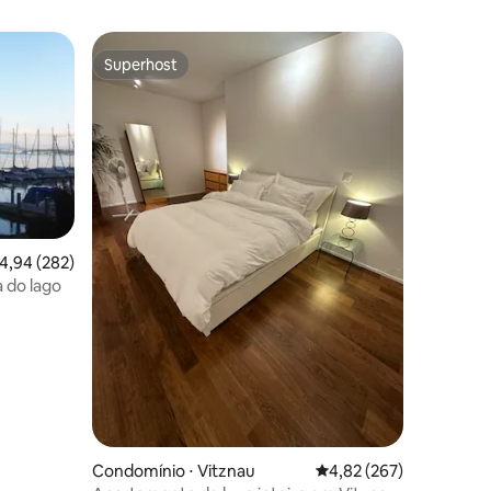
Superhost
Superhost
ções
,94 de uma avaliação média de 5, 282 avaliações
4,94 (282)
 do lago
Condomínio ⋅ Vitznau
4,82 de uma avaliação 
4,82 (267)