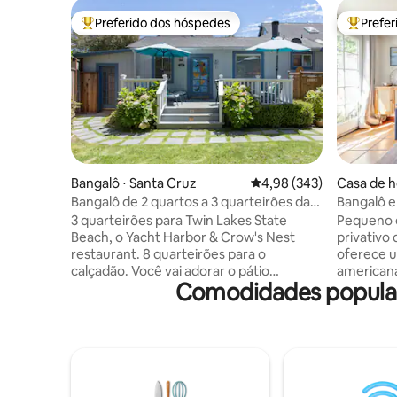
Preferido dos hóspedes
Prefe
Entre os melhores preferidos dos hóspedes
Entre os
Bangalô ⋅ Santa Cruz
4,98 de uma avaliação m
4,98 (343)
Casa de h
uz
Bangalô de 2 quartos a 3 quarteirões da
Bangalô e
praia
3 quarteirões para Twin Lakes State
Pequeno 
Beach, o Yacht Harbor & Crow's Nest
privativo 
restaurant. 8 quarteirões para o
oferece u
calçadão. Você vai adorar o pátio
americana
Comodidades populare
ensolarado, ajardinado e totalmente
móveis de
fechado com assentos no convés,
cooktop d
churrasqueira a gás, rede, lareira ao ar
fogão), g
livre, grande mesa de jantar de teca e
área de es
chuveiro tropical ao ar livre com água
sol, plan
morna. Perfeito para entretenimento ao
pequeno chuveiro. Q
ar livre. Cadeiras de praia e guarda-sóis
armário c