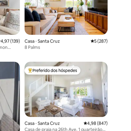
,97 de uma avaliação média de 5, 139 avaliações
4,97 (139)
Casa ⋅ Santa Cruz
5 de uma avaliação 
5 (287)
ções
rmon
8 Palms
Preferido dos hóspedes
os hóspedes
Entre os melhores preferidos dos hóspedes
ções
Casa ⋅ Santa Cruz
4,98 de uma avaliação m
4,98 (847)
Casa de praia na 26th Ave. 1 quarteirão