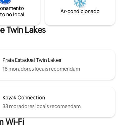
da praia! Viva a "vida de praia" e aproveite
ionamento
e a cabana
as pranchas de boogie, bicicletas de
Ar-condicionado
to no local
ica e
cruzeiro, brinquedos de areia e
TV ou ar
espreguiçadeiras fornecidas! A praia
espera por você!
de Twin Lakes
Praia Estadual Twin Lakes
18 moradores locais recomendam
Kayak Connection
33 moradores locais recomendam
 Wi-Fi