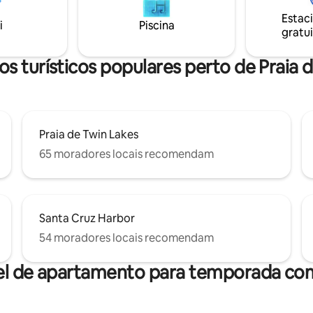
star tem um sofá-cama com
rede para relaxar e descontrair
Estac
e solteiro para o 3º hóspede.
totalmente. Por favor, note qu
i
Piscina
gratui
 leia “outras informações
está em uma estrada de mão ún
es” antes de reservar e ative as
ventosa. Há Wi-Fi, mas não há 
es do aplicativo para se
condicionado. Autorização SCC nº
s turísticos populares perto de Praia 
r.
241449
Praia de Twin Lakes
65 moradores locais recomendam
Santa Cruz Harbor
54 moradores locais recomendam
el de apartamento para temporada com