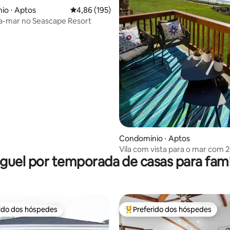
io ⋅ Aptos
4,86 de uma avaliação média de 5, 195 avalia
4,86 (195)
ira-mar no Seascape Resort
édia de 5, 186 avaliações
Condomínio ⋅ Aptos
Vila com vista para o mar com 2
guel por temporada de casas para famí
uma piscina e lareira
rido dos hóspedes
Preferido dos hóspedes
 melhores preferidos dos hóspedes
Entre os melhores preferidos d