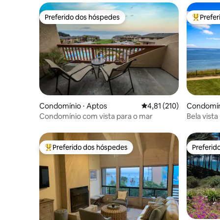
Preferido dos hóspedes
Prefe
Preferido dos hóspedes
Entre os
Condomínio ⋅ Aptos
4,81 de uma avaliação m
4,81 (210)
Condomín
Condomínio com vista para o mar
Bela vist
Miles de p
Preferido dos hóspedes
Preferid
Entre os melhores preferidos dos hóspedes
Preferid