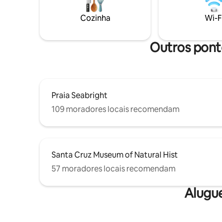
fornecidos, tudo o que você precisa
sala de e
trazer é o seu traje de banho! Um ótimo
colchão d
Cozinha
Wi-F
lugar para casais, famílias com crianças,
Por favor,
refúgio para meninas. Animais de
important
estimação são permitidos (US$ 50/animal
notificaçõ
Outros ponto
por estadia).
comunica
Praia Seabright
109 moradores locais recomendam
Santa Cruz Museum of Natural Hist
57 moradores locais recomendam
Alugu