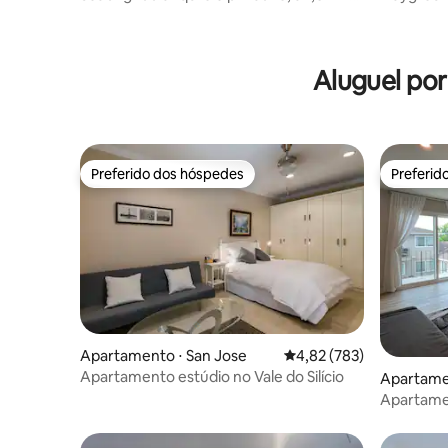
da praia
mar
Aluguel po
Preferido dos hóspedes
Preferid
Preferido dos hóspedes
Preferid
Apartamento ⋅ San Jose
4,82 de uma avaliação m
4,82 (783)
Apartamento estúdio no Vale do Silício
Apartame
Apartamen
banheiro 