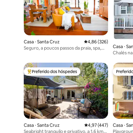
Casa ⋅ Santa Cruz
4,86 de uma avaliação m
4,86 (326)
Casa ⋅ Sa
Seguro, a poucos passos da praia, spa,
Chalés na
perto do porto, animais de estimação
permitidos!
Preferido dos hóspedes
Preferid
Entre os melhores preferidos dos hóspedes
Preferid
Casa ⋅ Santa Cruz
4,97 de uma avaliação m
4,97 (447)
Casa ⋅ Sa
Seabright tranquilo e privativo, a 1,6 km
Playgroun