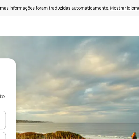
mas informações foram traduzidas automaticamente. 
Mostrar idioma
ito
ore-os usando as seta para cima e para baixo do teclado ou tocando e