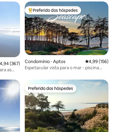
Preferido dos hóspedes
Entre os melhores preferidos dos hóspedes
Condomínio ⋅ Aptos
4,99 de uma avaliação 
4,99 (156)
ções
,94 de uma avaliação média de 5, 367 avaliações
4,94 (367)
Espetacular vista para o mar - piscina
ara as
aquecida e spa
Preferido dos hóspedes
os hóspedes
Preferido dos hóspedes