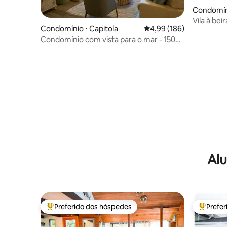
Condomín
Vila à be
Condomínio ⋅ Capitola
4,99 de uma avaliação m
4,99 (186)
Condomínio com vista para o mar - 150
passos para a praia!
Alu
Preferido dos hóspedes
Prefe
Entre os melhores preferidos dos hóspedes
Entre os