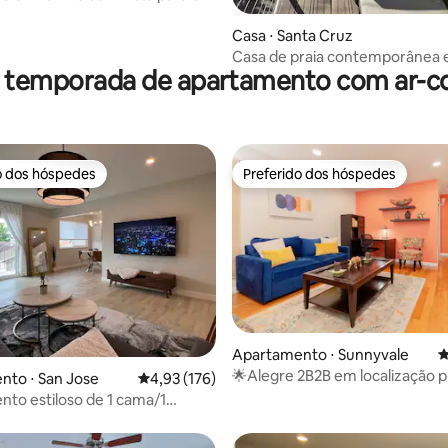
Casa ⋅ Santa Cruz
Casa de praia contemporânea
r temporada de apartamento com ar-c
Seabright
o dos hóspedes
Preferido dos hóspedes
o dos hóspedes
Preferido dos hóspedes
Apartamento ⋅ Sunnyvale
4
édia de 5, 783 avaliações
🌟Alegre 2B2B em localização pr
nto ⋅ San Jose
4,93 de uma avaliação média de 5, 176 avalia
4,93 (176)
🌲Redwood Pl Apt 3
to estiloso de 1 cama/1
em localização privilegiada