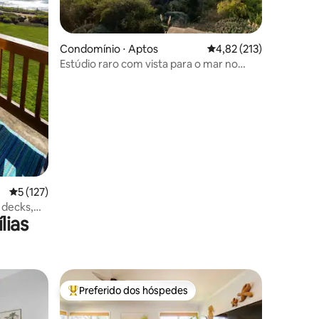
ções
Condomínio ⋅ Aptos
4,82 de uma avaliação 
4,82 (213)
Estúdio raro com vista para o mar no
Seascape Resort!
5 de uma avaliação média de 5, 127 avaliações
5 (127)
 decks,
lias
Preferido dos hóspedes
os hóspedes
Entre os melhores preferidos dos hóspedes