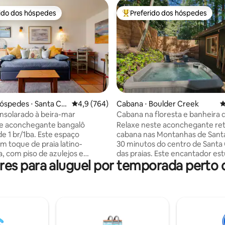
rido dos hóspedes
Preferido dos hóspedes
 melhores preferidos dos hóspedes
Entre os melhores preferidos d
édia de 5, 343 avaliações
óspedes ⋅ Santa Cr
4,9 de uma avaliação média de 5, 764 avalia
4,9 (764)
Cabana ⋅ Boulder Creek
4
nsolarado à beira-mar
Cabana na floresta e banheira 
hidromassagem
e aconchegante bangalô
Relaxe neste aconchegante ret
de 1 br/1ba. Este espaço
cabana nas Montanhas de Sant
m toque de praia latino-
30 minutos do centro de Santa
, com piso de azulejos e
das praias. Este encantador es
s para aluguel por temporada perto d
 madeira. Kitchenette com
400 pés quadrados é o cenário 
e indução e torradeira XL (sem
para se desconectar da vida da
eladeira de tamanho normal,
mergulhar nas sequoias. A cab
tar privativa no pátio, guarda-
uma cama queen size, banheir
tas tropicais. Banheiro com um
completo, cozinha e churrasque
uarto com cortinas,
quintal privado inclui uma banh
ompleto e cama queen size. A
hidromassagem, lareira de pro