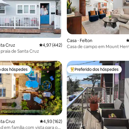
édia de 5, 326 avaliações
Casa ⋅ Felton
4
nta Cruz
4,97 de uma avaliação média de 5, 442 avalia
4,97 (442)
Casa de campo em Mount He
 praia de Santa Cruz
Creekside
o dos hóspedes
Preferido dos hóspedes
o dos hóspedes
Entre os melhores preferidos d
édia de 5, 447 avaliações
nta Cruz
4,93 de uma avaliação média de 5, 162 avalia
4,93 (162)
d em família com vista para o