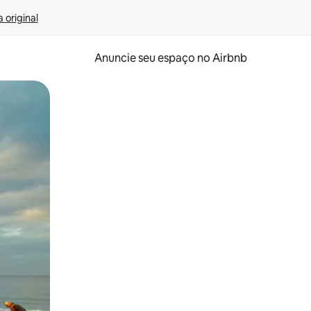
 original
Anuncie seu espaço no Airbnb
 deslizando o dedo na tela.