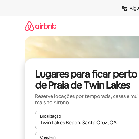
Pular
Algu
para
o
conteúdo
Lugares para ficar perto
de Praia de Twin Lakes
Reserve locações por temporada, casas e mu
mais no Airbnb
Localização
Quando os resultados estiverem disponíveis, expl
Check-in