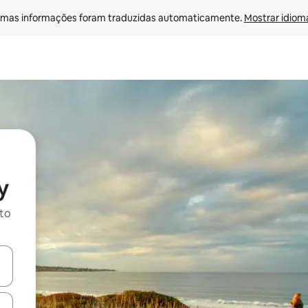
mas informações foram traduzidas automaticamente. 
Mostrar idioma
y
ito
ore-os usando as seta para cima e para baixo do teclado ou tocando e