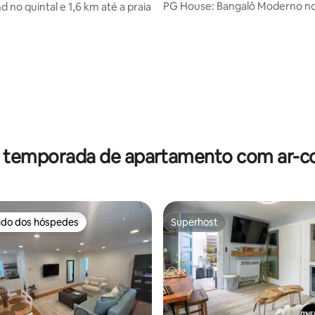
PG House: Bangalô Moderno n
 no quintal e 1,6 km até a praia
Localização Incrível
édia de 5, 621 avaliações
r temporada de apartamento com ar-c
rido dos hóspedes
Superhost
 melhores preferidos dos hóspedes
Superhost