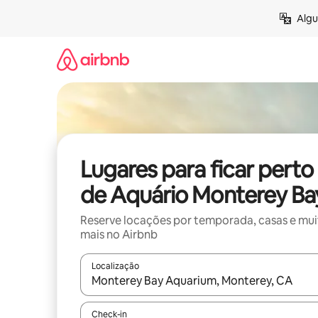
Pular
Algu
para
o
conteúdo
Lugares para ficar perto
de Aquário Monterey Ba
Reserve locações por temporada, casas e mu
mais no Airbnb
Localização
Quando os resultados estiverem disponíveis, expl
Check-in