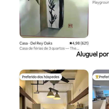
Playground
Casa ⋅ Del Rey Oaks
4,98 de uma avaliação m
4,98 (621)
Casa de férias de 3 quartos — The
Aluguel po
Hummingbird
Preferido dos hóspedes
Prefe
Preferido dos hóspedes
Entre os