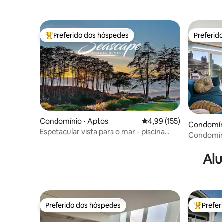
Preferido dos hóspedes
Preferid
Entre os melhores preferidos dos hóspedes
Preferid
Condomínio ⋅ Aptos
4,99 de uma avaliação m
4,99 (155)
Condomíni
Espetacular vista para o mar - piscina
Condomíni
aquecida e spa
Califórnia
Alu
Preferido dos hóspedes
Prefe
Preferido dos hóspedes
Entre os