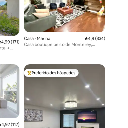
Casa ⋅ Marina
4,9 de uma avaliação 
4,9 (334)
ções
,99 de uma avaliação média de 5, 171 avaliações
4,99 (171)
Casa boutique perto de Monterey,
tal +
Carmel STR25-00020
Preferido dos hóspedes
os hóspedes
Entre os melhores preferidos dos hóspedes
,97 de uma avaliação média de 5, 117 avaliações
4,97 (117)
ções