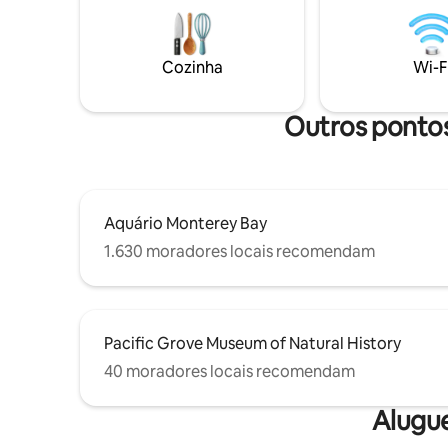
cozinhar 
rede para relaxar e descontrair
Desfrute
totalmente. Por favor, note que a cabana
por marca
está em uma estrada de mão única e
de hidrom
ventosa. Há Wi-Fi, mas não há TV ou ar
Cozinha
Wi-F
cama à noite. Envie-me um
condicionado. Autorização SCC nº
sobre ati
241449
que posso
Outros pontos
Aquário Monterey Bay
1.630 moradores locais recomendam
Pacific Grove Museum of Natural History
40 moradores locais recomendam
Alugu