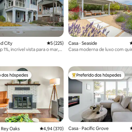
nd City
5 de uma avaliação média de 5, 225 avalia
5 (225)
Casa ⋅ Seaside
4
p 1%, incrível vista para o mar,
Casa moderna de luxo com quin
édia de 5, 405 avaliações
l e a Baía de Monterey!
simulador de golfe!
o dos hóspedes
Preferido dos hóspedes
o dos hóspedes
Entre os melhores preferidos d
Casa ⋅ Pacific Grove
4
l Rey Oaks
4,94 de uma avaliação média de 5, 370 avalia
4,94 (370)