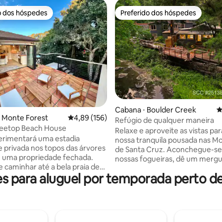
o dos hóspedes
Preferido dos hóspedes
o dos hóspedes
Preferido dos hóspedes
édia de 5, 133 avaliações
Cabana ⋅ Boulder Creek
4
l Monte Forest
4,89 de uma avaliação média de 5, 156 avalia
4,89 (156)
Refúgio de qualquer maneira
reetop Beach House
Relaxe e aproveite as vistas par
erimentará uma estadia
nossa tranquila pousada nas M
 e privada nos topos das árvores
de Santa Cruz. Aconchegue-se
 uma propriedade fechada.
nossas fogueiras, dê um merg
 caminhar até a bela praia de
uma banheira de hidromassag
 para aluguel por temporada perto d
omar, restaurantes e spa no
privativa e desfrute dos sons do
ay Resort e no clube de campo
fluindo. Caminhe pelos parques
ucos minutos de distância.
estaduais Big Basin, Castle Roc
 se sentar ao sol no pátio,
Cowell. Perto do centro histórico de
 churrasqueira ao ar livre e
Boulder Creek e do calçadão d