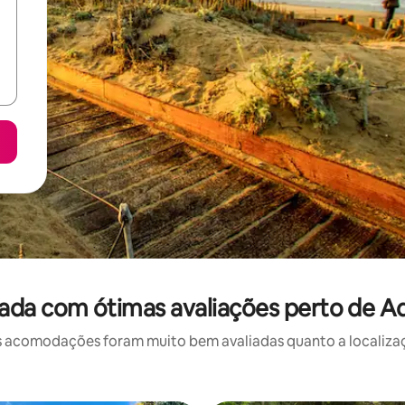
ada com ótimas avaliações perto de A
 acomodações foram muito bem avaliadas quanto a localizaçã