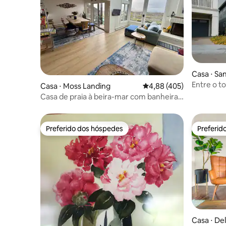
Casa ⋅ Sa
Entre o to
Casa ⋅ Moss Landing
4,88 de uma avaliação m
4,88 (405)
pôr do so
Casa de praia à beira-mar com banheira
de hidromassagem privativa
Preferido dos hóspedes
Preferid
Preferido dos hóspedes
Preferid
Casa ⋅ De