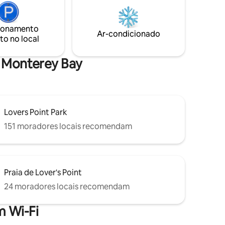
lorar o
das árvores com vista para o mar, a casa
lhe na
oferece três decks elevados, incluindo
um com rede. Perfeito para descansar e
ionamento
aproveitar a vegetação ao redor.
Ar-condicionado
to no local
estadia!
o Monterey Bay
Lovers Point Park
151 moradores locais recomendam
Praia de Lover's Point
24 moradores locais recomendam
 Wi-Fi