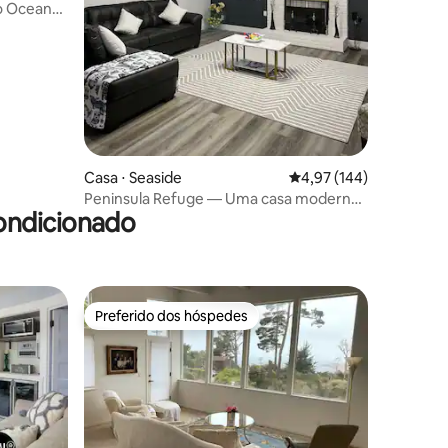
o Oceano
Casa ⋅ Seaside
4,97 de uma avaliação 
4,97 (144)
Peninsula Refuge — Uma casa moderna
ondicionado
no coração da baía
Preferido dos hóspedes
Preferido dos hóspedes