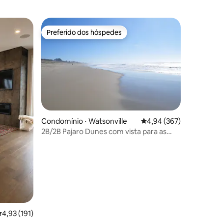
Preferido dos hóspedes
Preferido dos hóspedes
ções
Condomínio ⋅ Watsonville
4,94 de uma avaliação m
4,94 (367)
2B/2B Pajaro Dunes com vista para as
dunas e o mar
,93 de uma avaliação média de 5, 191 avaliações
4,93 (191)