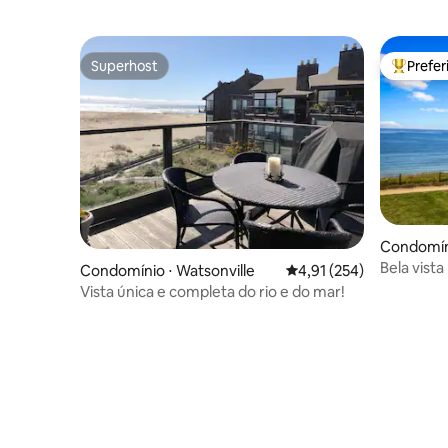
Superhost
Prefe
Superhost
Entre os
Condomín
Bela vist
Condomínio ⋅ Watsonville
4,91 de uma avaliação m
4,91 (254)
Miles de p
Vista única e completa do rio e do mar!