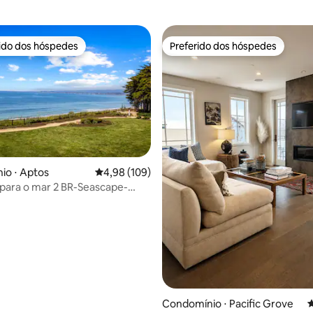
rido dos hóspedes
Preferido dos hóspedes
 melhores preferidos dos hóspedes
Preferido dos hóspedes
io ⋅ Aptos
4,98 de uma avaliação média de 5, 109 avalia
4,98 (109)
a para o mar 2 BR-Seascape-
édia de 5, 254 avaliações
raia
Condomínio ⋅ Pacific Grove
4