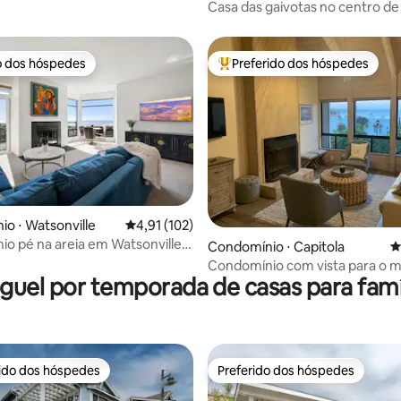
Casa das gaivotas no centro de 
Grove
o dos hóspedes
Preferido dos hóspedes
o dos hóspedes
Entre os melhores preferidos d
édia de 5, 155 avaliações
o ⋅ Watsonville
4,91 de uma avaliação média de 5, 102 avalia
4,91 (102)
o pé na areia em Watsonville,
Condomínio ⋅ Capitola
4
Condomínio com vista para o ma
guel por temporada de casas para famí
passos para a praia!
rido dos hóspedes
Preferido dos hóspedes
 melhores preferidos dos hóspedes
Preferido dos hóspedes