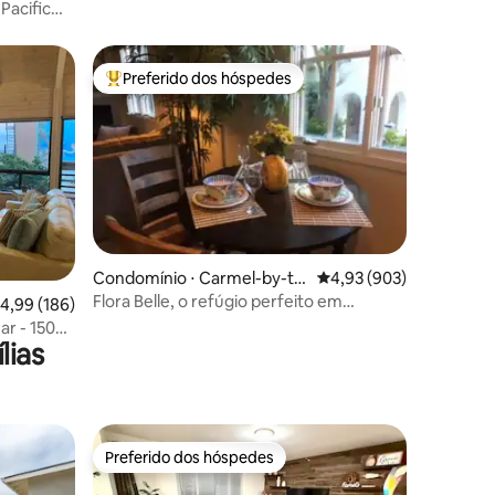
Pacific
Preferido dos hóspedes
os hóspedes
Entre os melhores preferidos dos hóspedes
ções
Condomínio ⋅ Carmel-by-th
4,93 de uma avaliação m
4,93 (903)
e-Sea
Flora Belle, o refúgio perfeito em
,99 de uma avaliação média de 5, 186 avaliações
4,99 (186)
Carmel-by-the-Sea
r - 150
lias
Preferido dos hóspedes
Preferido dos hóspedes