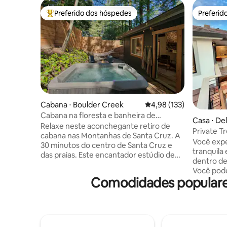
Preferido dos hóspedes
Preferid
Entre os melhores preferidos dos hóspedes
Preferid
Cabana ⋅ Boulder Creek
4,98 de uma avaliação m
4,98 (133)
Cabana na floresta e banheira de
Casa ⋅ De
hidromassagem
Relaxe neste aconchegante retiro de
Private T
cabana nas Montanhas de Santa Cruz. A
Você exp
30 minutos do centro de Santa Cruz e
tranquila
das praias. Este encantador estúdio de
dentro de
400 pés quadrados é o cenário perfeito
Você pode
para se desconectar da vida da cidade e
Comodidades populares
Moss/Asil
mergulhar nas sequoias. A cabana possui
Spanish B
uma cama queen size, banheiro
MPCC a po
completo, cozinha e churrasqueira. O
Você pode
quintal privado inclui uma banheira de
fazer uma
hidromassagem, lareira de propano e