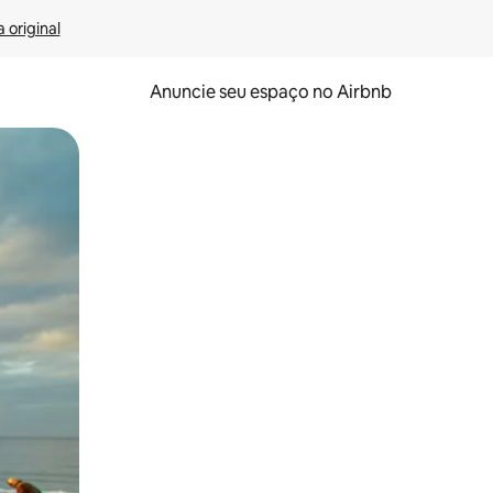
 original
Anuncie seu espaço no Airbnb
 deslizando o dedo na tela.