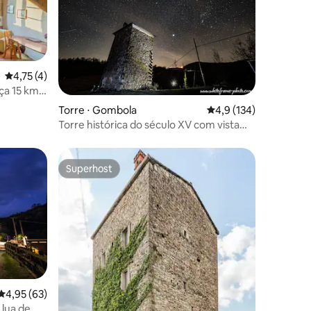
ções
4,75 de uma avaliação média de 5, 4 avaliações
4,75 (4)
ça 15 km.
Torre ⋅ Gombola
4,9 de uma avaliação 
4,9 (134)
Torre histórica do século XV com vista
para a floresta e sauna
Superhost
Superhost
4,95 de uma avaliação média de 5, 63 avaliações
4,95 (63)
 lua de
ções