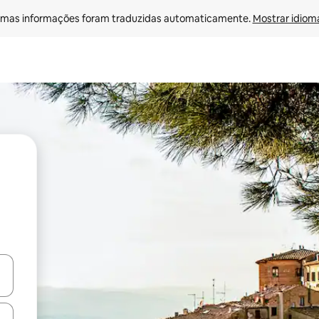
mas informações foram traduzidas automaticamente. 
Mostrar idioma
o
ore-os usando as seta para cima e para baixo do teclado ou tocando e