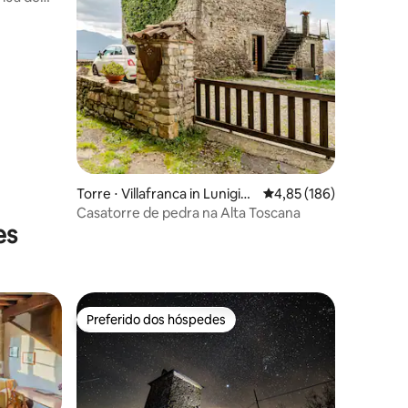
Torre ⋅ Villafranca in Lunigian
4,85 de uma avaliação 
4,85 (186)
a
Casatorre de pedra na Alta Toscana
es
Preferido dos hóspedes
Preferido dos hóspedes