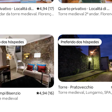
vativo ⋅ Localitá di
4,94 de uma avaliação média de 5, 17 avalia
4,94 (17)
Quarto privativo ⋅ Localitá di M
Strada in Chianti
ugnana, Strada in Chianti
édia de 5, 137 avaliações
dar da torre medieval. Florença
Torre medieval 2º andar. Floren
m².
55 m².
o dos hóspedes
Preferido dos hóspedes
o dos hóspedes
Preferido dos hóspedes
édia de 5, 129 avaliações
Torre ⋅ Pratovecchio
Torre medieval, Lungarno, SPA,
mpi Bisenzio
4,94 de uma avaliação média de 5, 16 avalia
4,94 (16)
mel, casamento
e medieval