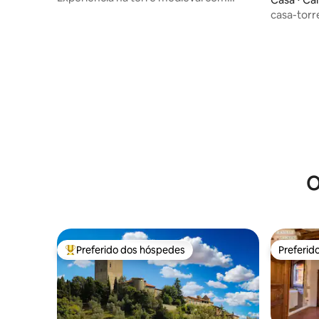
terraço panorâmico
casa-torr
O
Preferido dos hóspedes
Preferid
Entre os melhores preferidos dos hóspedes
Preferid