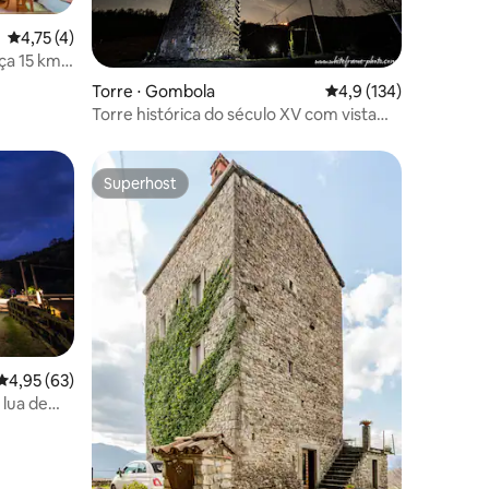
ções
4,75 de uma avaliação média de 5, 4 avaliações
4,75 (4)
ça 15 km.
Torre ⋅ Gombola
4,9 de uma avaliação 
4,9 (134)
Torre histórica do século XV com vista
para a floresta e sauna
Superhost
Superhost
4,95 de uma avaliação média de 5, 63 avaliações
4,95 (63)
 lua de
ções