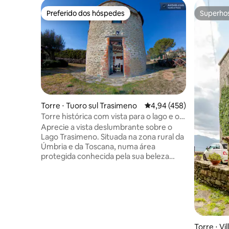
Preferido dos hóspedes
Superho
Preferido dos hóspedes
Superho
Torre ⋅ Tuoro sul Trasimeno
4,94 de uma avaliação m
4,94 (458)
Torre histórica com vista para o lago e o
campo
Aprecie a vista deslumbrante sobre o
Lago Trasimeno. Situada na zona rural da
Úmbria e da Toscana, numa área
protegida conhecida pela sua beleza
natural, esta torre construída com
materiais recuperados dispõe de um
jardim privado, churrasqueira e pérgula.
A piscina está aberta de 15 de maio a 30
de setembro e é compartilhada com
outros hóspedes. A torre é criada a partir
da restauração de um antigo estábulo
Torre ⋅ Vi