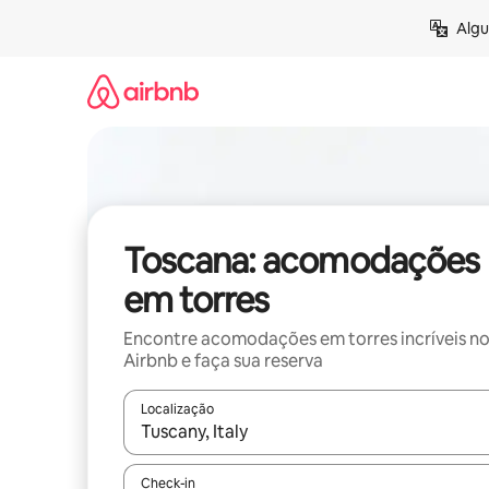
Pular
Algu
para
o
conteúdo
Toscana: acomodações
em torres
Encontre acomodações em torres incríveis n
Airbnb e faça sua reserva
Localização
Quando os resultados estiverem disponíveis, expl
Check-in