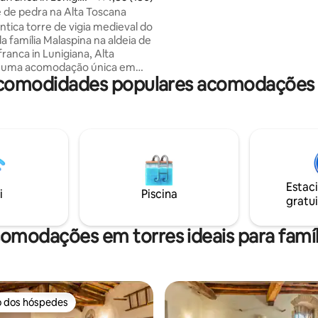
seu casamento a 1 km. Vila Benfena
 de pedra na Alta Toscana
Liz Vila Casalino: Vila Case d’Arno Vila le
tica torre de vigia medieval do
Balze Vamos nos encontrar. Ci
a família Malaspina na aldeia de
lafranca in Lunigiana, Alta
: uma acomodação única em
 comodidades populares acomodações 
dras antigas, atmosfera de
onfortos modernos. A casa é
região e mantém características
s, como alvenaria centenária,
e castanheiro aparente e um
com chuveiro esculpido na
 lado de fora, você encontrará
 privativo com churrasqueira e
Estac
isolado com uma rede e uma
i
Piscina
gratui
e balanço, com vista para o Vale
 os Apeninos Toscano-
omodações em torres ideais para famíl
o dos hóspedes
o dos hóspedes