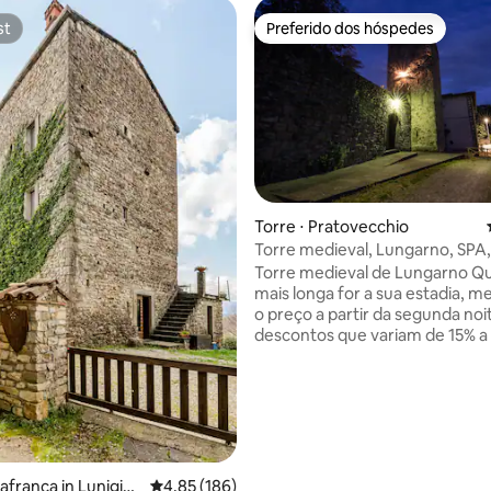
st
Preferido dos hóspedes
st
Preferido dos hóspedes
édia de 5, 458 avaliações
Torre ⋅ Pratovecchio
Torre medieval, Lungarno, SPA,
mel, casamento
Torre medieval de Lungarno Quanto
mais longa for a sua estadia, m
o preço a partir da segunda no
descontos que variam de 15% 
todas as temporadas. Em Prato
com terraço na cobertura e vis
panorâmica – incrível para féria
românticas, em meio à história
Com a reserva você vai aprecia
comida caseira de presente du
sua estadia. O mesmo proprietário para o
llafranca in Lunigian
4,85 de uma avaliação média de 5, 186 avalia
4,85 (186)