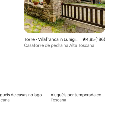
Torre ⋅ Villafranca in Lunigian
4,85 de uma avaliação 
4,85 (186)
a
Casatorre de pedra na Alta Toscana
guéis de casas no lago
Aluguéis por temporada com banheiro para PCD
scana
Toscana