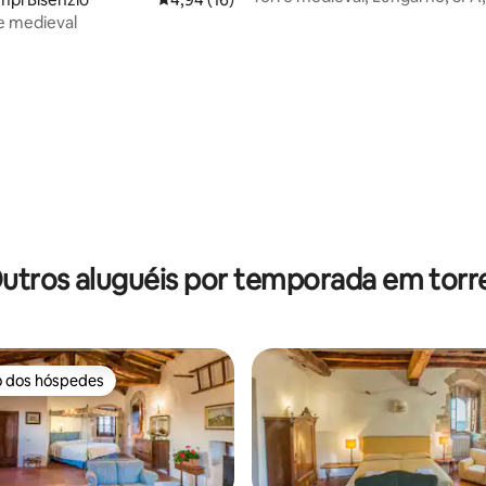
mel, casamento
e medieval
utros aluguéis por temporada em torr
o dos hóspedes
o dos hóspedes