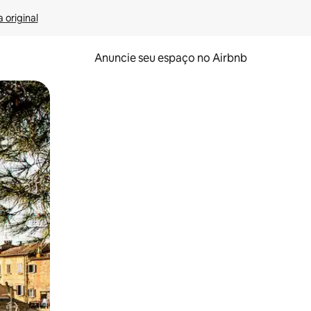
 original
Anuncie seu espaço no Airbnb
 deslizando o dedo na tela.