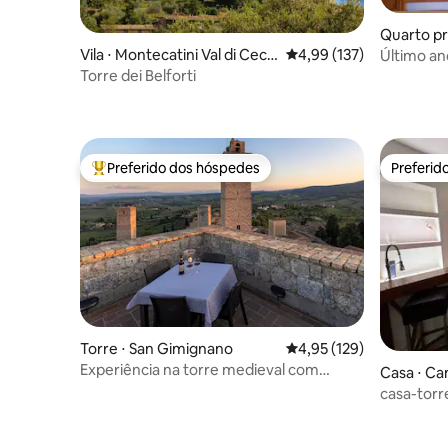
Quarto pri
Mugnana, 
Vila ⋅ Montecatini Val di Ceci
4,99 de uma avaliação m
4,99 (137)
Último an
na
15 km. 55 
Torre dei Belforti
Preferido dos hóspedes
Preferid
Entre os melhores preferidos dos hóspedes
Preferid
Torre ⋅ San Gimignano
4,95 de uma avaliação m
4,95 (129)
Experiência na torre medieval com
Casa ⋅ Ca
terraço panorâmico
casa-torr