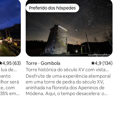
Preferido dos hóspedes
Prefe
Preferido dos hóspedes
Entre o
4,95 de uma avaliação média de 5, 63 avaliações
4,95 (63)
Torre ⋅ Gombola
4,9 de uma avaliação 
4,9 (134)
Torre ⋅ 
 lua de
Torre histórica do século XV com vista
Experiên
para a floresta e sauna
terraço 
Desfrute de uma experiência atemporal
Se você 
elhor será
em uma torre de pedra do século XV,
no coraç
ite, com
aninhada na floresta dos Apeninos de
lugar ide
a 35% em
Módena. Aqui, o tempo desacelera: o
metros de
vecchio,
silêncio, a sauna, a lareira e as vistas de
Maggiore
ta
360° convidam você a se reconectar
cidade me
s
consigo mesmo. Perfeita para uma
transfo
 medieval
viagem romântica, férias de
vertical 
r a
desintoxicação ou um retiro criativo,
totaliza
rante a
nossa torre recebe viajantes que buscam
mágico c
autenticidade, natureza e paz. Venha
pode aco
ções