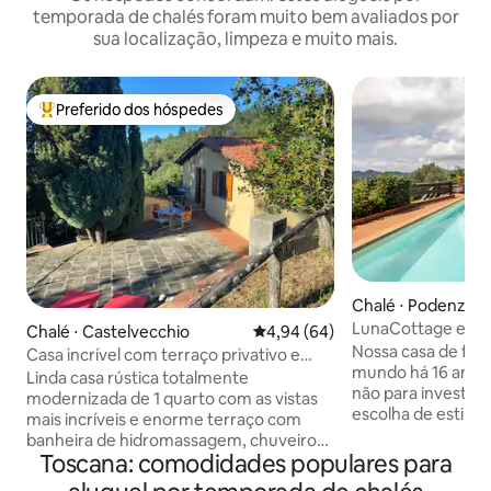
temporada de chalés foram muito bem avaliados por
sua localização, limpeza e muito mais.
Preferido dos hóspedes
Entre os melhores preferidos dos hóspedes
Chalé ⋅ Podenzan
LunaCottage experi
Chalé ⋅ Castelvecchio
4,94 de uma avaliação média de
4,94 (64)
como um hóspede
Nossa casa de famí
Casa incrível com terraço privativo e
mundo há 16 anos.
banheira de hidromassagem!
Linda casa rústica totalmente
não para investim
modernizada de 1 quarto com as vistas
escolha de estilo d
mais incríveis e enorme terraço com
amor de uma mãe q
banheira de hidromassagem, chuveiro
para apoiar seus f
Toscana: comodidades populares para
ao ar livre e grelha. Perfeito, privado,
competitivos e t
idílico e romântico. Cozinha totalmente