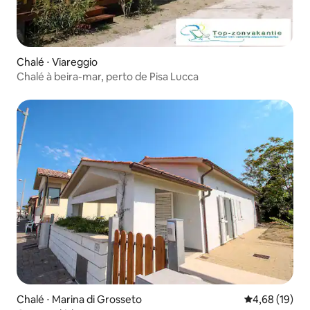
Chalé ⋅ Viareggio
Chalé à beira-mar, perto de Pisa Lucca
Chalé ⋅ Marina di Grosseto
4,68 de uma a
4,68 (19)