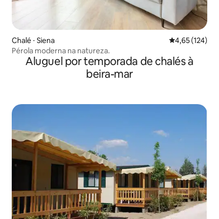
Chalé ⋅ Siena
4,65 de uma av
4,65 (124)
Pérola moderna na natureza.
Aluguel por temporada de chalés à
beira-mar