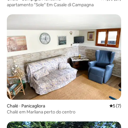
apartamento "Sole" Em Casale di Campagna
Chalé ⋅ Panicagliora
5 de uma 
5 (7)
Chalé em Marliana perto do centro