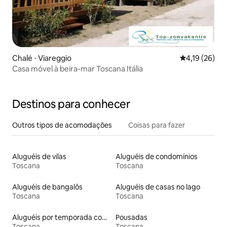
Chalé ⋅ Viareggio
4,19 de uma a
4,19 (26)
Casa móvel à beira-mar Toscana Itália
Destinos para conhecer
Outros tipos de acomodações
Coisas para fazer
Aluguéis de vilas
Aluguéis de condomínios
Toscana
Toscana
Aluguéis de bangalôs
Aluguéis de casas no lago
Toscana
Toscana
Aluguéis por temporada com banheiro para PCD
Pousadas
Toscana
Toscana