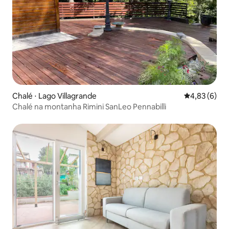
Chalé ⋅ Lago Villagrande
4,83 de uma 
4,83 (6)
Chalé na montanha Rimini SanLeo Pennabilli