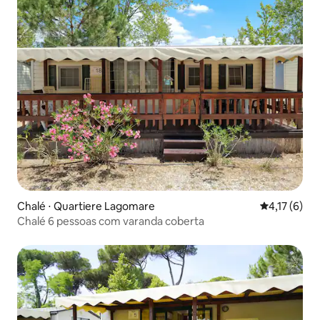
Chalé ⋅ Quartiere Lagomare
4,17 de uma 
4,17 (6)
Chalé 6 pessoas com varanda coberta