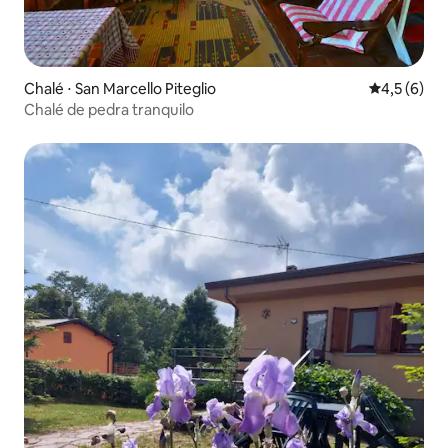
Chalé ⋅ San Marcello Piteglio
4,5 de uma 
4,5 (6)
Chalé de pedra tranquilo