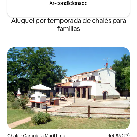
Ar-condicionado
Aluguel por temporada de chalés para
famílias
Chalé ⋅ Campiglia Marittima
4,85 de uma a
4,85 (27)