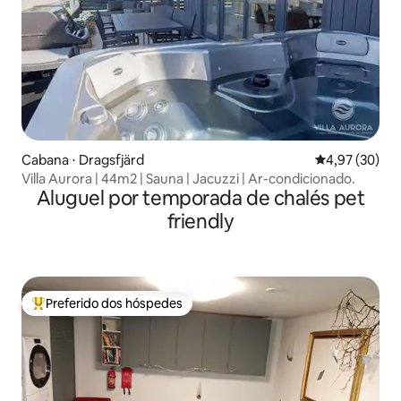
Cabana ⋅ Dragsfjärd
4,97 de uma a
4,97 (30)
Villa Aurora | 44m2 | Sauna | Jacuzzi | Ar-condicionado.
Aluguel por temporada de chalés pet
friendly
Preferido dos hóspedes
Entre os melhores preferidos dos hóspedes