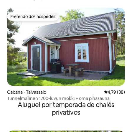
Preferido dos hóspedes
Preferido dos hóspedes
Cabana ⋅ Taivassalo
4,79 de uma a
4,79 (38)
Tunnelmallinen 1700-luvun mökki + oma pihasauna
Aluguel por temporada de chalés
privativos