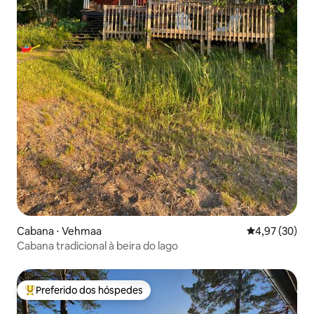
Cabana ⋅ Vehmaa
4,97 de uma a
4,97 (30)
Cabana tradicional à beira do lago
Preferido dos hóspedes
Entre os melhores preferidos dos hóspedes