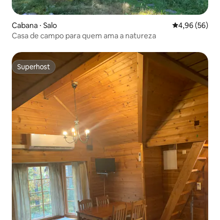
Cabana ⋅ Salo
4,96 de uma a
4,96 (56)
Casa de campo para quem ama a natureza
Superhost
Superhost