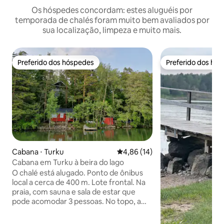
Os hóspedes concordam: estes aluguéis por
temporada de chalés foram muito bem avaliados por
sua localização, limpeza e muito mais.
Preferido dos hóspedes
Preferido dos hó
Preferido dos hóspedes
Preferido dos hó
Cabana ⋅ Turku
4,86 de uma avaliação média de
4,86 (14)
Cabana em Turku à beira do lago
O chalé está alugado. Ponto de ônibus
local a cerca de 400 m. Lote frontal. Na
praia, com sauna e sala de estar que
pode acomodar 3 pessoas. No topo, a
casa de campo principal que acomoda 5
pessoas. Grande varanda envidraçada.