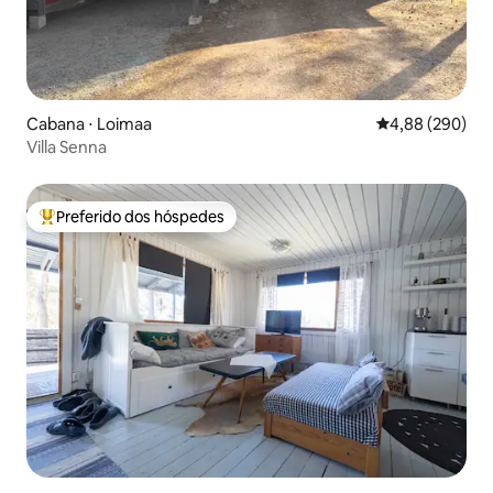
Cabana ⋅ Loimaa
4,88 de uma ava
4,88 (290)
Villa Senna
Preferido dos hóspedes
Entre os melhores preferidos dos hóspedes