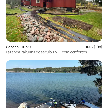
Cabana ⋅ Turku
4,7 de uma av
4,7 (108)
Fazenda Rakuuna do século XVIII, com confortos
modernos