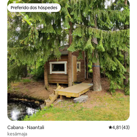
Preferido dos hóspedes
Preferido dos hóspedes
Cabana ⋅ Naantali
4,81 de uma a
4,81 (43)
kesämaja