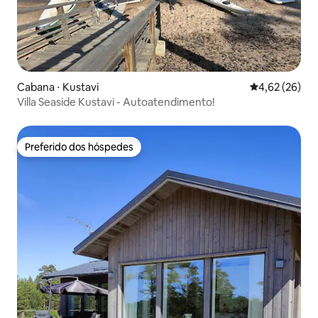
Cabana ⋅ Kustavi
4,62 de uma a
4,62 (26)
Villa Seaside Kustavi - Autoatendimento!
Preferido dos hóspedes
Preferido dos hóspedes