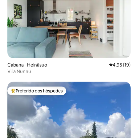
Cabana ⋅ Heinäsuo
4,95 de uma a
4,95 (19)
Villa Nunnu
Preferido dos hóspedes
Entre os melhores preferidos dos hóspedes