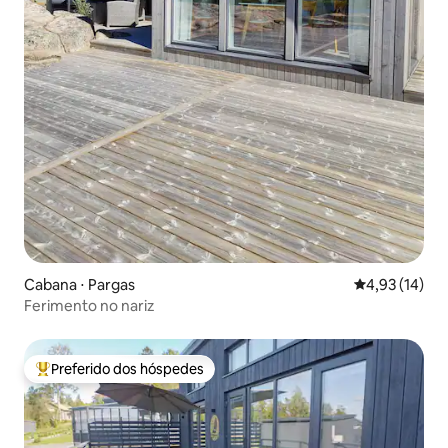
Cabana ⋅ Pargas
4,93 de uma a
4,93 (14)
Ferimento no nariz
Preferido dos hóspedes
Entre os melhores preferidos dos hóspedes