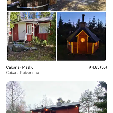
Cabana ⋅ Masku
4,83 de uma a
4,83 (36)
Cabana Koivurinne