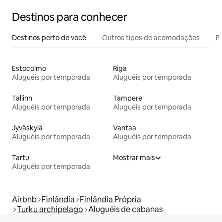
Destinos para conhecer
Destinos perto de você
Outros tipos de acomodações
Pr
Estocolmo
Riga
Aluguéis por temporada
Aluguéis por temporada
Tallinn
Tampere
Aluguéis por temporada
Aluguéis por temporada
Jyväskylä
Vantaa
Aluguéis por temporada
Aluguéis por temporada
Tartu
Mostrar mais
Aluguéis por temporada
Airbnb
Finlândia
Finlândia Própria
Turku archipelago
Aluguéis de cabanas