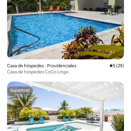
Casa de hóspedes ⋅ Providenciales
5 de uma a
5 (29)
Casa de hóspedes CoCo Lingo
Superhost
Superhost