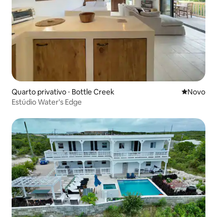
Quarto privativo ⋅ Bottle Creek
Novo lugar
Novo
Estúdio Water's Edge