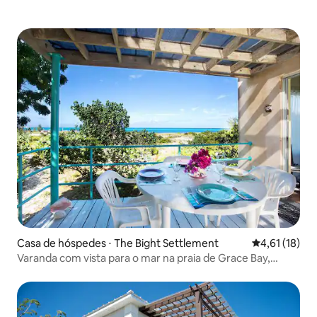
Casa de hóspedes ⋅ The Bight Settlement
4,61 de uma a
4,61 (18)
Varanda com vista para o mar na praia de Grace Bay,
piscina de água salgada