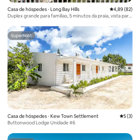
Casa de hóspedes ⋅ Long Bay Hills
4,89 de uma a
4,89 (82)
Duplex grande para famílias, 5 minutos da praia, vista para
o mar
Superhost
Superhost
Casa de hóspedes ⋅ Kew Town Settlement
5 de uma 
5 (3)
Buttonwood Lodge Unidade #6