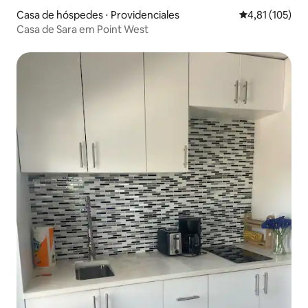
Casa de hóspedes ⋅ Providenciales
4,81 de uma av
4,81 (105)
Casa de Sara em Point West