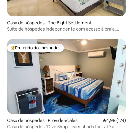
Casa de hóspedes ⋅ The Bight Settlement
Suíte de hóspedes independente com acesso à praia,
academia e estacionamento
Preferido dos hóspedes
Entre os melhores preferidos dos hóspedes
Casa de hóspedes ⋅ Providenciales
4,98 de uma av
4,98 (174)
Casa de hóspedes "Dive Shop", caminhada fácil até a
praia, caiaques