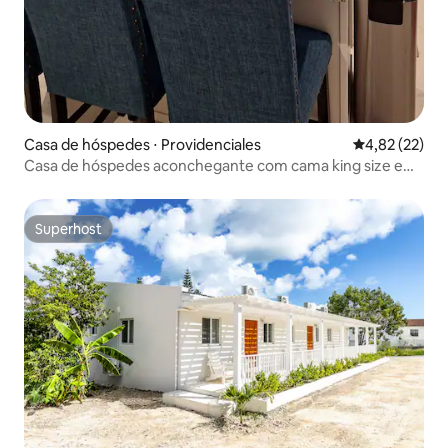
Casa de hóspedes ⋅ Providenciales
4,82 de uma a
4,82 (22)
Casa de hóspedes aconchegante com cama king size e
piscina
Superhost
Superhost