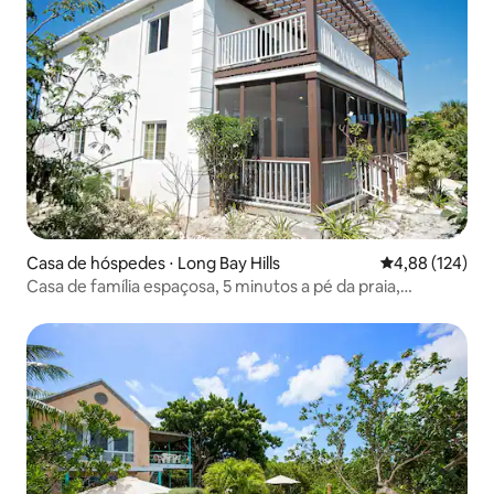
Casa de hóspedes ⋅ Long Bay Hills
4,88 de uma av
4,88 (124)
Casa de família espaçosa, 5 minutos a pé da praia,
tranquila