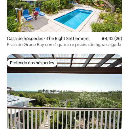
Casa de hóspedes ⋅ The Bight Settlement
4,42 de uma a
4,42 (26)
Praia de Grace Bay com 1 quarto e piscina de água salgada
Preferido dos hóspedes
Preferido dos hóspedes