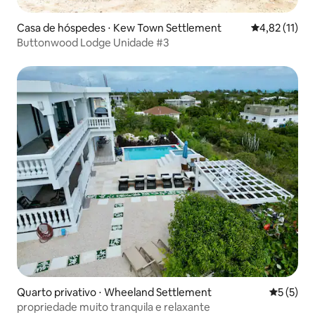
Casa de hóspedes ⋅ Kew Town Settlement
4,82 de uma a
4,82 (11)
Buttonwood Lodge Unidade #3
Quarto privativo ⋅ Wheeland Settlement
5 de uma 
5 (5)
propriedade muito tranquila e relaxante