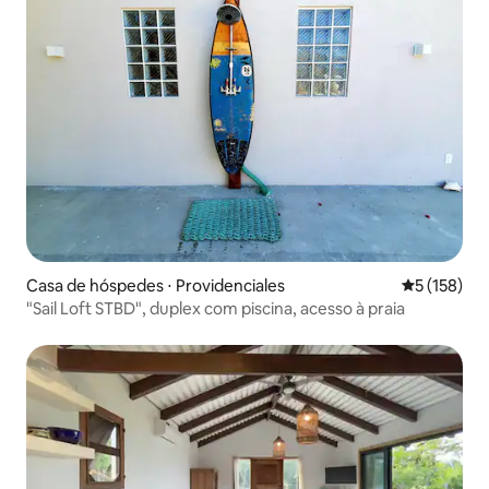
Casa de hóspedes ⋅ Providenciales
5 de uma av
5 (158)
"Sail Loft STBD", duplex com piscina, acesso à praia