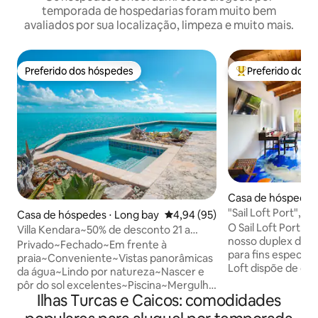
temporada de hospedarias foram muito bem
avaliados por sua localização, limpeza e muito mais.
Preferido dos hóspedes
Preferido dos 
Preferido dos hóspedes
Entre os melhore
Casa de hóspedes 
ales
"Sail Loft Port", d
Casa de hóspedes ⋅ Long bay
4,94 de uma avaliação média de
4,94 (95)
acesso à praia
O Sail Loft Port é
Villa Kendara~50% de desconto 21 a
nosso duplex de h
25/08~Praia~Priv~Portão~Vista
Privado~Fechado~Em frente à
para fins específicos. Nosso duple
praia~Conveniente~Vistas panorâmicas
Loft dispõe de dua
da água~Lindo por natureza~Nascer e
separadas, mas id
pôr do sol excelentes~Piscina~Mergulho
equipada com uma
Ilhas Turcas e Caicos: comodidades
com snorkel~5 min do Grace Bay Hub e
banheira e cozinha acopla
praias, restaurantes, lojas,