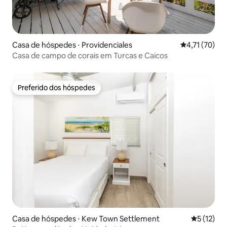
Casa de hóspedes ⋅ Providenciales
4,71 de uma a
4,71 (70)
Casa de campo de corais em Turcas e Caicos
Preferido dos hóspedes
Preferido dos hóspedes
Casa de hóspedes ⋅ Kew Town Settlement
5 de uma a
5 (12)