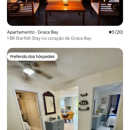
Apartamento ⋅ Grace Bay
5 de uma a
5 (20)
1 BR Starfish Stay no coração de Grace Bay
Preferido dos hóspedes
Preferido dos hóspedes