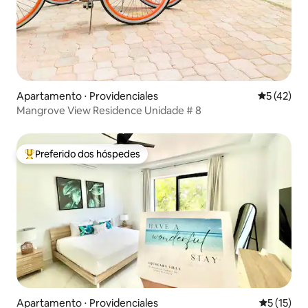
Apartamento ⋅ Providenciales
5 de uma a
5 (42)
Mangrove View Residence Unidade # 8
Preferido dos hóspedes
Entre os melhores preferidos dos hóspedes
Apartamento ⋅ Providenciales
5 de uma a
5 (15)