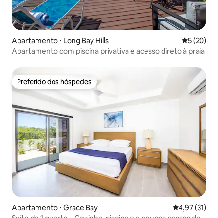
Apartamento ⋅ Long Bay Hills
5 de uma a
5 (20)
Apartamento com piscina privativa e acesso direto à praia
Preferido dos hóspedes
Preferido dos hóspedes
Apartamento ⋅ Grace Bay
4,97 de uma a
4,97 (31)
Suíte de 1 quarto – Cozinha, piscina e a poucos passos de