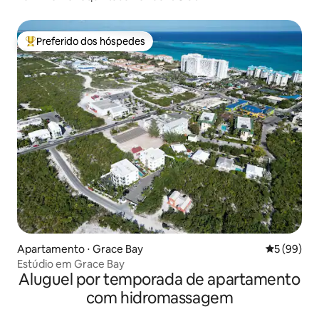
Preferido dos hóspedes
Entre os melhores preferidos dos hóspedes
Apartamento ⋅ Grace Bay
5 de uma a
5 (99)
Estúdio em Grace Bay
Aluguel por temporada de apartamento
com hidromassagem