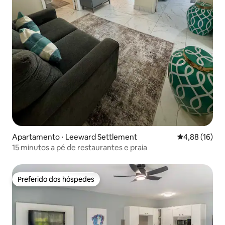
Apartamento ⋅ Leeward Settlement
4,88 de uma a
4,88 (16)
15 minutos a pé de restaurantes e praia
Preferido dos hóspedes
Preferido dos hóspedes