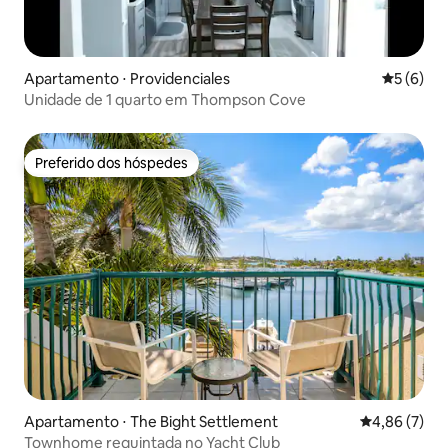
Apartamento ⋅ Providenciales
5 de uma 
5 (6)
Unidade de 1 quarto em Thompson Cove
Preferido dos hóspedes
Preferido dos hóspedes
Apartamento ⋅ The Bight Settlement
4,86 de uma 
4,86 (7)
Townhome requintada no Yacht Club