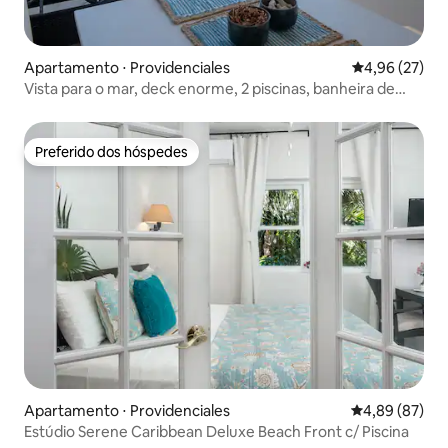
Apartamento ⋅ Providenciales
4,96 de uma a
4,96 (27)
Vista para o mar, deck enorme, 2 piscinas, banheira de
hidromassagem
Preferido dos hóspedes
Preferido dos hóspedes
Apartamento ⋅ Providenciales
4,89 de uma a
4,89 (87)
Estúdio Serene Caribbean Deluxe Beach Front c/ Piscina