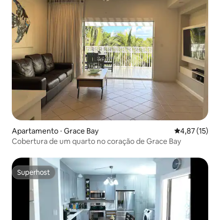
Apartamento ⋅ Grace Bay
4,87 de uma a
4,87 (15)
Cobertura de um quarto no coração de Grace Bay
Superhost
Superhost