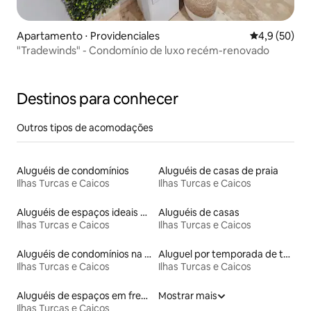
Apartamento ⋅ Providenciales
4,9 de uma a
4,9 (50)
"Tradewinds" - Condomínio de luxo recém-renovado
Destinos para conhecer
Outros tipos de acomodações
Aluguéis de condomínios
Aluguéis de casas de praia
Ilhas Turcas e Caicos
Ilhas Turcas e Caicos
Aluguéis de espaços ideais para famílias
Aluguéis de casas
Ilhas Turcas e Caicos
Ilhas Turcas e Caicos
Aluguéis de condomínios na praia
Aluguel por temporada de townhouses
Ilhas Turcas e Caicos
Ilhas Turcas e Caicos
Aluguéis de espaços em frente à praia
Mostrar mais
Ilhas Turcas e Caicos