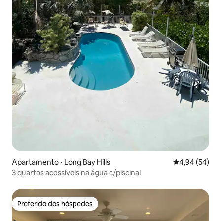
Apartamento ⋅ Long Bay Hills
4,94 de uma a
4,94 (54)
3 quartos acessíveis na água c/piscina!
Preferido dos hóspedes
Preferido dos hóspedes