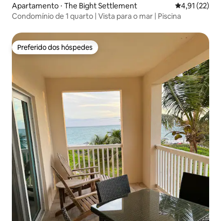
Apartamento ⋅ The Bight Settlement
4,91 de uma a
4,91 (22)
Condomínio de 1 quarto | Vista para o mar | Piscina
Preferido dos hóspedes
Preferido dos hóspedes