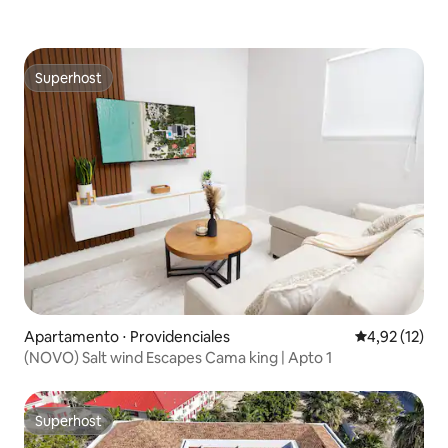
Superhost
Superhost
Apartamento ⋅ Providenciales
4,92 de uma a
4,92 (12)
(NOVO) Salt wind Escapes Cama king | Apto 1
Superhost
Superhost