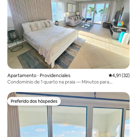
Apartamento ⋅ Providenciales
4,91 de uma a
4,91 (32)
Condomínio de 1 quarto na praia — Minutos para
praia/restaurante
Preferido dos hóspedes
Preferido dos hóspedes