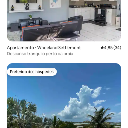
Apartamento ⋅ Wheeland Settlement
4,85 de uma a
4,85 (34)
Descanso tranquilo perto da praia
Preferido dos hóspedes
Preferido dos hóspedes