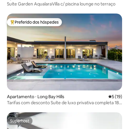
Suíte Garden AqualaraVilla c/ piscina lounge no terraço
Preferido dos hóspedes
Entre os melhores preferidos dos hóspedes
Apartamento ⋅ Long Bay Hills
5 de uma a
5 (19)
Tarifas com desconto Suíte de luxo privativa completa 1BR
2
Superhost
Superhost