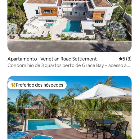
Apartamento ⋅ Venetian Road Settlement
5 de uma 
5 (3)
Condomínio de 3 quartos perto de Grace Bay – acesso à
piscina e academia
Preferido dos hóspedes
Entre os melhores preferidos dos hóspedes