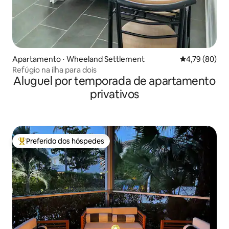
Apartamento ⋅ Wheeland Settlement
4,79 de uma a
4,79 (80)
Refúgio na ilha para dois
Aluguel por temporada de apartamento
privativos
Preferido dos hóspedes
Entre os melhores preferidos dos hóspedes