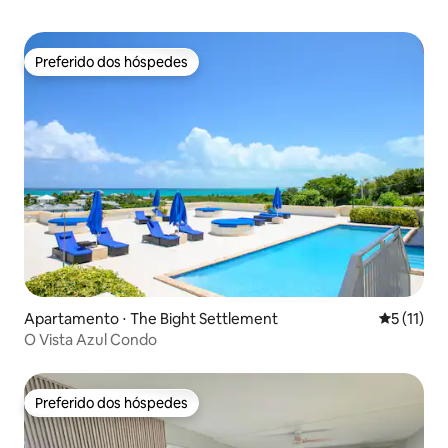
Preferido dos hóspedes
Preferido dos hóspedes
Apartamento ⋅ The Bight Settlement
5 de uma a
5 (11)
O Vista Azul Condo
Preferido dos hóspedes
Preferido dos hóspedes