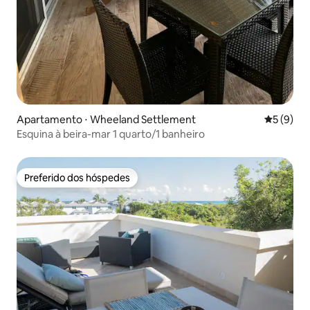
Apartamento ⋅ Wheeland Settlement
5 de uma 
5 (9)
Esquina à beira-mar 1 quarto/1 banheiro
Preferido dos hóspedes
Preferido dos hóspedes