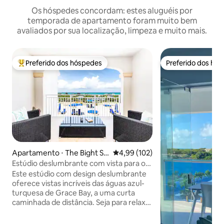
Os hóspedes concordam: estes aluguéis por
temporada de apartamento foram muito bem
avaliados por sua localização, limpeza e muito mais.
Preferido dos hóspedes
Preferido dos hó
Entre os melhores preferidos dos hóspedes
Preferido dos hó
Apartamento ⋅ The Bight Se
4,99 de uma avaliação média de 
4,99 (102)
ttlement
Estúdio deslumbrante com vista para o
mar, varanda e piscinas
Este estúdio com design deslumbrante
oferece vistas incríveis das águas azul-
turquesa de Grace Bay, a uma curta
caminhada de distância. Seja para relaxar
ou para curtir o estilo de vida da ilha, este
espaço oferece o equilíbrio perfeito